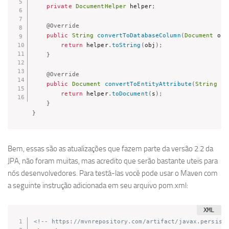
private
DocumentHelper
 helper
;
@Override
public
String
convertToDatabaseColumn
(
Document
 obj
return
 helper
.
toString
(
obj
)
;
}
@Override
public
Document
convertToEntityAttribute
(
String
 s
)
return
 helper
.
toDocument
(
s
)
;
}
}
Bem, essas são as atualizações que fazem parte da versão 2.2 da
JPA, não foram muitas, mas acredito que serão bastante uteis para
nós desenvolvedores. Para testá-las você pode usar o Maven com
a seguinte instrução adicionada em seu arquivo pom.xml:
<!-- https://mvnrepository.com/artifact/javax.persist