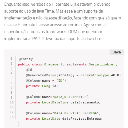
Enquanto isso, versões do Hibernate 5 já estavam provendo
suporte ao uso da Java Time. Mas esse é um suporte da
implementação e não da especificação, fazendo com que só quem
usasse Hibernate tivesse acesso ao recurso. Agora com a
especificação, todos os frameworks ORM que queriram
implementar a JPA 2.2 deverão dar suporte ao Java Time.
@Entity
public
class
Oracamento
implements
Serializable
{
@Id
@GeneratedValue
(
strategy 
=
GenerationType
.
AUTO
)
@Column
(
name 
=
"ID"
)
private
Long
 id
;
@Column
(
name
=
"DATA_ORACAMENTO"
)
private
LocalDateTime
 dataOracamento
;
@Column
(
name
=
"DATA_PREVISAO_ENTREGA"
)
private
LocalDate
 dataPrevisaoEntrega
;
}