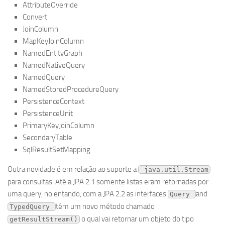
AttributeOverride
Convert
JoinColumn
MapKeyJoinColumn
NamedEntityGraph
NamedNativeQuery
NamedQuery
NamedStoredProcedureQuery
PersistenceContext
PersistenceUnit
PrimaryKeyJoinColumn
SecondaryTable
SqlResultSetMapping
Outra novidade é em relação ao suporte a
 java.util.Stream
para consultas. Até a JPA 2.1 somente listas eram retornadas por
uma query, no entando, com a JPA 2.2 as interfaces
and
Query 
têm um novo método chamado
TypedQuery 
o qual vai retornar um objeto do tipo
getResultStream()