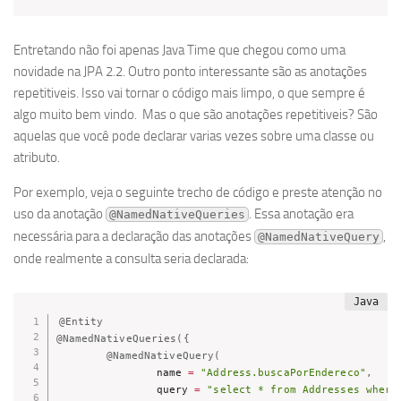
Entretando não foi apenas Java Time que chegou como uma
novidade na JPA 2.2. Outro ponto interessante são as anotações
repetitiveis. Isso vai tornar o código mais limpo, o que sempre é
algo muito bem vindo. Mas o que são anotações repetitiveis? São
aquelas que você pode declarar varias vezes sobre uma classe ou
atributo.
Por exemplo, veja o seguinte trecho de código e preste atenção no
uso da anotação
. Essa anotação era
@NamedNativeQueries
necessária para a declaração das anotações
,
@NamedNativeQuery
onde realmente a consulta seria declarada:
@Entity
@NamedNativeQueries
(
{
@NamedNativeQuery
(
				name 
=
"Address.buscaPorEndereco"
,
				query 
=
"select * from Addresses where