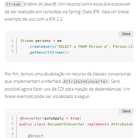
(nativo do Java 8). Um recurso como esse já era possível
Stream 
de ser realizado em consultas via Spring-Data JPA. Veja um breve
exemplo de uso com a JPA 2.2:
Stream
 persons 
=
 em

.
createQuery
(
"SELECT p FROM Person p"
,
Person
.
clas
.
getResultStream
(
)
;
Por fim, temos uma atualização no recurso de classes conversoras
que implementam a interface
. Será
AttributeConverter
possível agora fazer uso de CDI para injeção de dependencias. Um
breve exemplo pode ser visualizado a seguir:
@Converter
(
autoApply 
=
true
)
public
class
DocumentConverter
implements
AttributeCon
@Inject