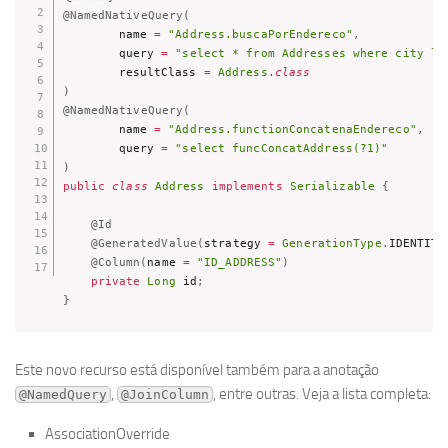
@NamedNativeQuery
(
		name 
=
"Address.buscaPorEndereco"
,
		query 
=
"select * from Addresses where city li
		resultClass 
=
Address
.
class
)
@NamedNativeQuery
(
		name 
=
"Address.functionConcatenaEndereco"
,
		query 
=
"select funcConcatAddress(?1)"
)
public
class
Address
implements
Serializable
{
@Id
@GeneratedValue
(
strategy 
=
GenerationType
.
IDENTITY
@Column
(
name 
=
"ID_ADDRESS"
)
private
Long
 id
;
}
Este novo recurso está disponível também para a anotação
,
, entre outras. Veja a lista completa:
@NamedQuery
@JoinColumn
AssociationOverride