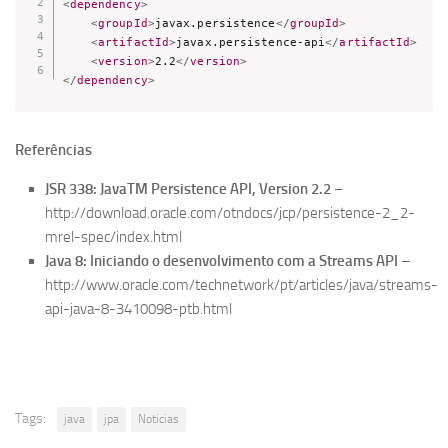
<
dependency
>
<
groupId
>
javax.persistence
</
groupId
>
<
artifactId
>
javax.persistence-api
</
artifactId
>
<
version
>
2.2
</
version
>
</
dependency
>
Referências
JSR 338: JavaTM Persistence API, Version 2.2
–
http://download.oracle.com/otndocs/jcp/persistence-2_2-
mrel-spec/index.html
Java 8: Iniciando o desenvolvimento com a Streams API
–
http://www.oracle.com/technetwork/pt/articles/java/streams-
api-java-8-3410098-ptb.html
Tags:
java
jpa
Noticias