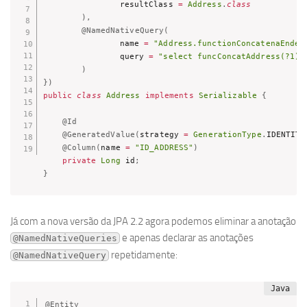
				resultClass 
=
Address
.
class
)
,
@NamedNativeQuery
(
				name 
=
"Address.functionConcatenaEnder
				query 
=
"select funcConcatAddress(?1)"
)
}
)
public
class
Address
implements
Serializable
{
@Id
@GeneratedValue
(
strategy 
=
GenerationType
.
IDENTITY
@Column
(
name 
=
"ID_ADDRESS"
)
private
Long
 id
;
}
Já com a nova versão da JPA 2.2 agora podemos eliminar a anotação
e apenas declarar as anotações
@NamedNativeQueries
repetidamente:
@NamedNativeQuery
@Entity