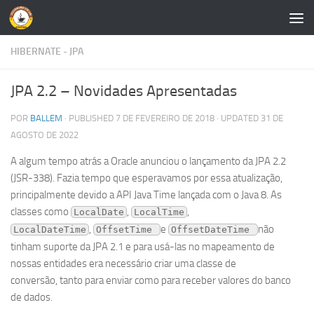
Skip to content
HIBERNATE - JPA
JPA 2.2 – Novidades Apresentadas
POR
BALLEM
· PUBLISHED
7 DE FEVEREIRO DE 2018
· UPDATED
31 DE
AGOSTO DE 2022
A algum tempo atrás a Oracle anunciou o lançamento da JPA 2.2
(JSR-338). Fazia tempo que esperavamos por essa atualização,
principalmente devido a API Java Time lançada com o Java 8. As
classes como
,
,
LocalDate
LocalTime
,
e
não
LocalDateTime
OffsetTime 
OffsetDateTime 
tinham suporte da JPA 2.1 e para usá-las no mapeamento de
nossas entidades era necessário criar uma classe de
conversão, tanto para enviar como para receber valores do banco
de dados.