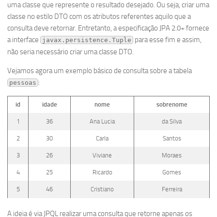
uma classe que represente o resultado desejado. Ou seja, criar uma
classe no estilo DTO com os atributos referentes aquilo que a
consulta deve retornar. Entretanto, a especificação JPA 2.0+ fornece
a interface
para esse fim e assim,
javax.persistence.Tuple
não seria necessário criar uma classe DTO.
Vejamos agora um exemplo básico de consulta sobre a tabela
:
pessoas
id
idade
nome
sobrenome
1
36
Ana Lucia
da Silva
2
30
Carla
Santos
3
26
Viviane
Moraes
4
25
Ricardo
Gomes
5
46
Cristiano
Ferreira
A ideia é via JPQL realizar uma consulta que retorne apenas os