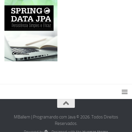
MBallem | Programando com Java © 2026. Todos Direitos
Reservados.
Powered by
- Designed with the
Hueman theme