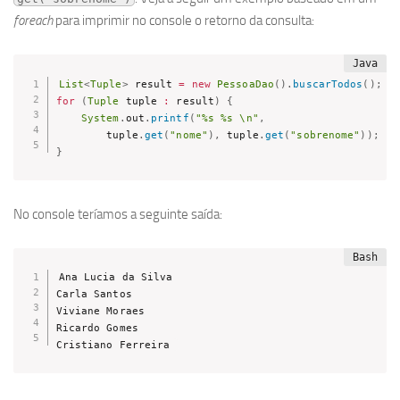
foreach
para imprimir no console o retorno da consulta:
List
<
Tuple
>
 result 
=
new
PessoaDao
(
)
.
buscarTodos
(
)
;
for
(
Tuple
 tuple 
:
 result
)
{
System
.
out
.
printf
(
"%s %s \n"
,
        tuple
.
get
(
"nome"
)
,
 tuple
.
get
(
"sobrenome"
)
)
;
}
No console teríamos a seguinte saída:
Ana Lucia da Silva 

Carla Santos 

Viviane Moraes 

Ricardo Gomes 

Cristiano Ferreira 