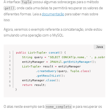
A interface
possui algumas sobrecargas para o método
Tuple
, onde cada uma delas te permitirá recuperar os valores de
get()
diferentes formas. Leia a
documentação
para saber mais sobre
isso.
Agora, veremos o exemplo referente a concatenação, onde estou
simulando uma operação com o MySQL:
public
List
<
Tuple
>
concat
(
)
{
String
 query 
=
"SELECT CONCAT(p.nome,' ', p.sobren
    entityManager 
=
JPAUtil
.
getEntityManager
(
)
;
List
<
Tuple
>
 result 
=
 entityManager

.
createQuery
(
query
,
Tuple
.
class
)
.
getResultList
(
)
;
    entityManager
.
close
(
)
;
return
 result
;
}
O alias neste exemplo será
e para recuperar os
nome_completo