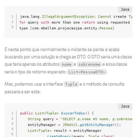
java
.
lang
.
IllegalArgumentException
:
Cannot
 create 
Typ
for
 query 
with
 more than one 
return
 using requested res
type 
[
com
.
mballem
.
projecaojpa
.
entity
.
Pessoa
]
É neste ponto que normalmente o iniciante se perde e acaba
buscando por uma solução e chega ao DTO. O DTO seria uma classe
que teria apenas os atributos
e
e essa classe
nome
sobrenome
seria o tipo de retorno esperado:
.
List<PessoaDTO>
Mas, podemos usar a interface
e o método de consulta
Tuple
passaria a ser este:
public
List
<
Tuple
>
buscarTodos
(
)
{
String
 query 
=
"SELECT p.nome AS nome, p.sobrenome
    entityManager 
=
JPAUtil
.
getEntityManager
(
)
;
List
<
Tuple
>
 result 
=
 entityManager

.
createQuery
(
query
,
Tuple
.
class
)