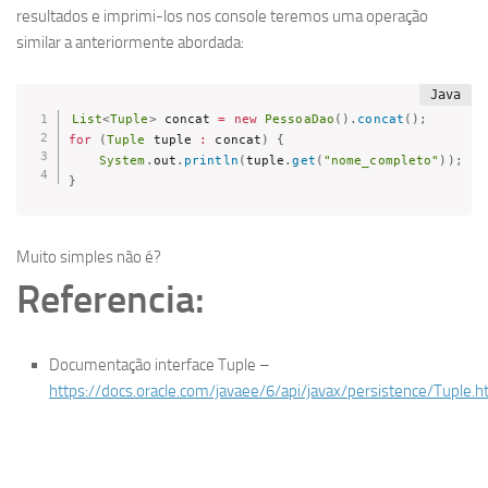
resultados e imprimi-los nos console teremos uma operação
similar a anteriormente abordada:
List
<
Tuple
>
 concat 
=
new
PessoaDao
(
)
.
concat
(
)
;
for
(
Tuple
 tuple 
:
 concat
)
{
System
.
out
.
println
(
tuple
.
get
(
"nome_completo"
)
)
;
}
Muito simples não é?
Referencia:
Documentação interface Tuple –
https://docs.oracle.com/javaee/6/api/javax/persistence/Tuple.h