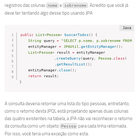
registros das colunas
e
. Acredito que você já
nome
sobrenome
deve ter tentando algo desse tipo usando JPA:
public
List
<
Pessoa
>
buscarTodos
(
)
{
String
 query 
=
"SELECT p.nome, p.sobrenome FROM Pe
    entityManager 
=
JPAUtil
.
getEntityManager
(
)
;
List
<
Pessoa
>
 result 
=
 entityManager  

.
createQuery
(
query
,
Pessoa
.
class
)
.
getResultList
(
)
;
    entityManager
.
close
(
)
;
return
 result
;
}
A consulta deveria retornar uma lista do tipo pessoas, entretanto,
como o retorno desta JPQL está projetando apenas duas colunas
das quatro existentes na tabela, a JPA não vai reconhecer o retorno
da consulta como um objeto
para cada linha retornada.
Pessoa
Por isso, você teria uma exceção como esta: