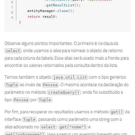
.
getResultList
(
)
;
    entityManager
.
close
(
)
;
return
 result
;
}
Observe alguns pontos importantes. O primeiro é na clausula
, onde usamos o
alias
para nomear o objeto de retorno
select
para cada coluna da tabela. Esse alias será usado mais a frente para
encontrar os valores retornados pela consulta dentro da lista.
Temos também o objeto
com o tipo genérico
java.util.List
ao invés de
. O mesmo acontece na declaração do
Tuple
Pessoa
parâmetro no método
, onde foi substituído o
createQuery()
tipo
por
.
Pessoa
Tuple
Por fim, para recuperar os resultados usamos o método
da
get()
interface
, passando como parâmetro uma string com o
Tuple
alias
adicionado no
:
e
select
get("nome")
. Veja a seguir um exemplo baseado em um
get("sobrenome")