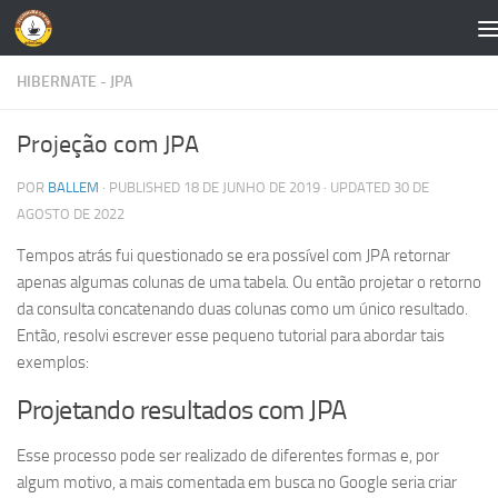
Skip to content
HIBERNATE - JPA
Projeção com JPA
POR
BALLEM
· PUBLISHED
18 DE JUNHO DE 2019
· UPDATED
30 DE
AGOSTO DE 2022
Tempos atrás fui questionado se era possível com JPA retornar
apenas algumas colunas de uma tabela. Ou então projetar o retorno
da consulta concatenando duas colunas como um único resultado.
Então, resolvi escrever esse pequeno tutorial para abordar tais
exemplos:
Projetando resultados com JPA
Esse processo pode ser realizado de diferentes formas e, por
algum motivo, a mais comentada em busca no Google seria criar