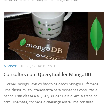
MONGODB
31 DE JANEIRO DE 2013
Consultas com QueryBuilder MongoDB
O driver-mongo-java do banco de dados MongoDB, fornece
uma classe muito interessante para montar as consultas a
banco. Esta classe é a QueryBuilder. Para quem já trabalhou
com Hibernate, conhece a diferença entre uma consulta...