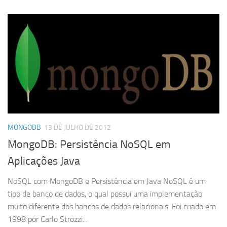
MONGODB
13 DE JULHO DE 2012
MongoDB: Persistência NoSQL em
Aplicações Java
NoSQL com MongoDB e Persistência em Java NoSQL é um
tipo de banco de dados, o qual possui uma implementação
muito diferente dos bancos de dados relacionais. Foi criado em
1998 por Carlo Strozzi...