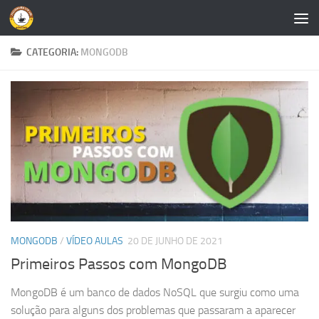
Skip to content
CATEGORIA:
MONGODB
MONGODB
/
VÍDEO AULAS
20 DE JUNHO DE 2021
Primeiros Passos com MongoDB
MongoDB é um banco de dados NoSQL que surgiu como uma
solução para alguns dos problemas que passaram a aparecer