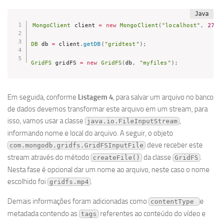
MongoClient
 client 
=
new
MongoClient
(
"localhost"
,
270
DB
 db 
=
 client
.
getDB
(
"gridtest"
)
;
GridFS
 gridFS 
=
new
GridFS
(
db
,
"myfiles"
)
;
Em seguida, conforme
Listagem 4
, para salvar um arquivo no banco
de dados devemos transformar este arquivo em um stream, para
isso, vamos usar a classe
,
java.io.FileInputStream
informando nome e local do arquivo. A seguir, o objeto
deve receber este
com.mongodb.gridfs.GridFSInputFile
stream através do método
da classe
.
createFile()
GridFS
Nesta fase é opcional dar um nome ao arquivo, neste caso o nome
escolhido foi
.
gridfs.mp4
Demais informações foram adicionadas como
e
contentType 
metadada contendo as
referentes ao conteúdo do vídeo e
tags