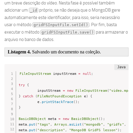
um breve descrição do vídeo. Nesta fase é possível também
adicionar um
próprio, se não deseja que o MongoDB gere
_id
automaticamente este identificador, para isso, seria necessário
usar o método
. Por fim, basta
gridFSInputFile.setId()
executar o método
para armazenar o
gridFSInputFile.save()
arquivo no banco de dados.
Listagem 4.
Salvando um documento na coleção.
FileInputStream
 inputStream 
=
null
;
try
{
         inputStream 
=
new
FileInputStream
(
"video.mp4"
}
catch
(
FileNotFoundException
 e
)
{
         e
.
printStackTrace
(
)
;
}
BasicDBObject
 meta 
=
new
BasicDBObject
(
)
;
meta
.
put
(
"tags"
,
Arrays
.
asList
(
"mongodb"
,
"gridfs"
,
"j
meta
.
put
(
"description"
,
"MongoDB GridFS lesson"
)
;