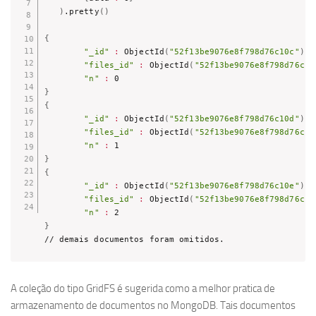
)
.pretty
(
)
{
"_id"
:
 ObjectId
(
"52f13be9076e8f798d76c10c"
)
,

"files_id"
:
 ObjectId
(
"52f13be9076e8f798d76c10
"n"
:
}
{
"_id"
:
 ObjectId
(
"52f13be9076e8f798d76c10d"
)
,

"files_id"
:
 ObjectId
(
"52f13be9076e8f798d76c10
"n"
:
}
{
"_id"
:
 ObjectId
(
"52f13be9076e8f798d76c10e"
)
,

"files_id"
:
 ObjectId
(
"52f13be9076e8f798d76c10
"n"
:
}
// demais documentos foram omitidos.
A coleção do tipo GridFS é sugerida como a melhor pratica de
armazenamento de documentos no MongoDB. Tais documentos