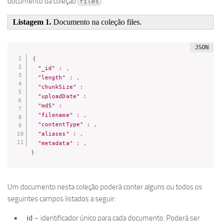
documento da coleção
.
files
Listagem 1.
Documento na coleção files.
{
"_id"
:
,
"length"
:
,
"chunkSize"
:
"uploadDate"
:
"md5"
:
"filename"
:
,
"contentType"
:
,
"aliases"
:
,
"metadata"
:
,
}
Um documento nesta coleção poderá conter alguns ou todos os
seguintes campos listados a seguir:
_id
– identificador único para cada documento. Poderá ser