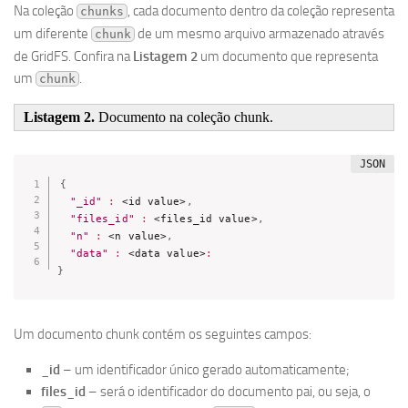
Na coleção
, cada documento dentro da coleção representa
chunks
um diferente
de um mesmo arquivo armazenado através
chunk
de GridFS. Confira na
Listagem 2
um documento que representa
um
.
chunk
Listagem 2.
Documento na coleção chunk.
{
"_id"
:
 <id value>
,
"files_id"
:
 <files_id value>
,
"n"
:
 <n value>
,
"data"
:
 <data value>
:
}
Um documento chunk contém os seguintes campos:
_id
– um identificador único gerado automaticamente;
files_id
– será o identificador do documento pai, ou seja, o