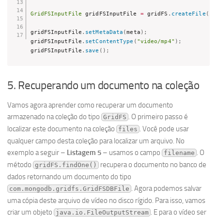
GridFSInputFile
 gridFSInputFile 
=
 gridFS
.
createFile
(
in
gridFSInputFile
.
setMetaData
(
meta
)
;
gridFSInputFile
.
setContentType
(
"video/mp4"
)
;
gridFSInputFile
.
save
(
)
;
5. Recuperando um documento na coleção
Vamos agora aprender como recuperar um documento
armazenado na coleção do tipo
. O primeiro passo é
GridFS
localizar este documento na coleção
. Você pode usar
files
qualquer campo desta coleção para localizar um arquivo. No
exemplo a seguir –
Listagem 5
– usamos o campo
. O
filename
método
recupera o documento no banco de
gridFS.findOne()
dados retornando um documento do tipo
. Agora podemos salvar
com.mongodb.gridfs.GridFSDBFile
uma cópia deste arquivo de vídeo no disco rígido. Para isso, vamos
criar um objeto
. E para o vídeo ser
java.io.FileOutputStream