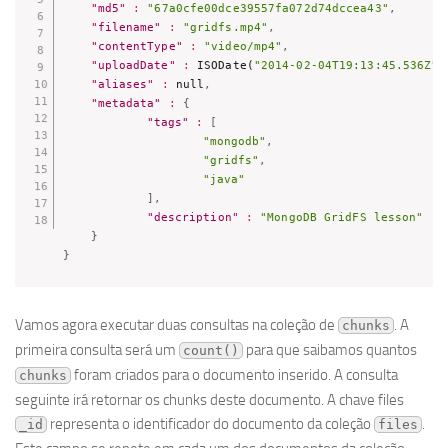
"md5"
:
"67a0cfe00dce39557fa072d74dccea43"
,
"filename"
:
"gridfs.mp4"
,
"contentType"
:
"video/mp4"
,
"uploadDate"
:
 ISODate(
"2014-02-04T19:13:45.536Z"
)
"aliases"
:
null
,
"metadata"
:
{
"tags"
:
[
"mongodb"
,
"gridfs"
,
"java"
]
,
"description"
:
"MongoDB GridFS lesson"
}
}
Vamos agora executar duas consultas na coleção de
. A
chunks
primeira consulta será um
para que saibamos quantos
count()
foram criados para o documento inserido. A consulta
chunks
seguinte irá retornar os chunks deste documento. A chave files
representa o identificador do documento da coleção
.
_id
files