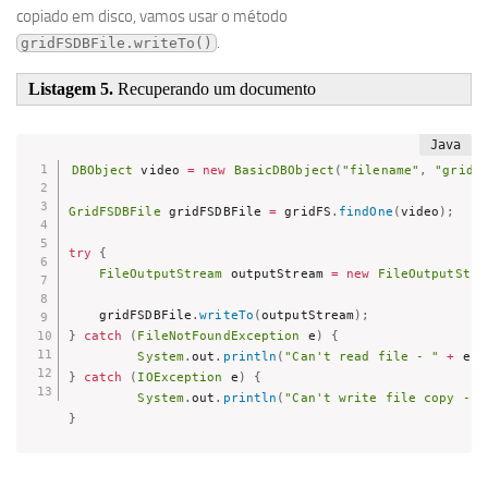
copiado em disco, vamos usar o método
.
gridFSDBFile.writeTo()
Listagem 5.
Recuperando um documento
DBObject
 video 
=
new
BasicDBObject
(
"filename"
,
"gridf
GridFSDBFile
 gridFSDBFile 
=
 gridFS
.
findOne
(
video
)
;
try
{
FileOutputStream
 outputStream 
=
new
FileOutputStre
    gridFSDBFile
.
writeTo
(
outputStream
)
;
}
catch
(
FileNotFoundException
 e
)
{
System
.
out
.
println
(
"Can't read file - "
+
 e
.
g
}
catch
(
IOException
 e
)
{
System
.
out
.
println
(
"Can't write file copy - "
}