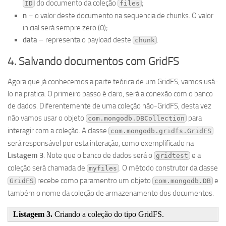
do documento da coleção
;
ID
files
n
– o valor deste documento na sequencia de chunks. O valor
inicial será sempre zero (0);
data
– representa o payload deste
.
chunk
4. Salvando documentos com GridFS
Agora que já conhecemos a parte teórica de um GridFS, vamos usá-
lo na pratica. O primeiro passo é claro, será a conexão com o banco
de dados. Diferentemente de uma coleção não-GridFS, desta vez
não vamos usar o objeto
para
com.mongodb.DBCollection
interagir com a coleção. A classe
com.mongodb.gridfs.GridFS
será responsável por esta interação, como exemplificado na
Listagem 3
. Note que o banco de dados será o
e a
gridtest
coleção será chamada de
. O método construtor da classe
myfiles
recebe como paramentro um objeto
e
GridFS
com.mongodb.DB
também o nome da coleção de armazenamento dos documentos.
Listagem 3.
Criando a coleção do tipo GridFS.