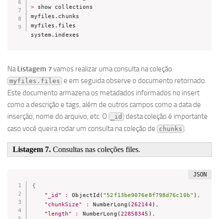
>
 show collections

myfiles.chunks

myfiles.files

system.indexes
Na
Listagem 7
vamos realizar uma consulta na coleção
e em seguida observe o documento retornado.
myfiles.files
Este documento armazena os metadados informados no insert
como a descrição e tags, além de outros campos como a data de
inserção, nome do arquivo, etc. O
desta coleção é importante
_id
caso você queira rodar um consulta na coleção de
.
chunks
Listagem 7.
Consultas nas coleções files.
{
"_id"
:
 ObjectId(
"52f13be9076e8f798d76c10b"
)
,
"chunkSize"
:
 NumberLong(
262144
)
,
"length"
:
 NumberLong(
22858345
)
,