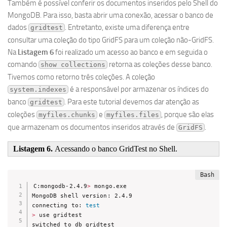
Também é possível conferir os documentos inseridos pelo Shell do
MongoDB. Para isso, basta abrir uma conexão, acessar o banco de
dados
. Entretanto, existe uma diferença entre
gridtest
consultar uma coleção do tipo GridFS para um coleção não-GridFS.
Na
Listagem 6
foi realizado um acesso ao banco e em seguida o
comando
retorna as coleções desse banco.
show collections
Tivemos como retorno três coleções. A coleção
é a responsável por armazenar os índices do
system.indexes
banco
. Para este tutorial devemos dar atenção as
gridtest
coleções
e
, porque são elas
myfiles.chunks
myfiles.files
que armazenam os documentos inseridos através de
.
GridFS
Listagem 6.
Acessando o banco GridTest no Shell.
C:mongodb-2.4.9
>
 mongo.exe

MongoDB shell version: 2.4.9

connecting to: 
test
>
 use gridtest
