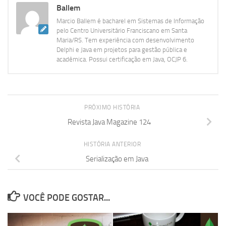
Ballem
Marcio Ballem é bacharel em Sistemas de Informação
pelo Centro Universitário Franciscano em Santa
Maria/RS. Tem experiência com desenvolvimento
Delphi e Java em projetos para gestão pública e
acadêmica. Possui certificação em Java, OCJP 6.
PRÓXIMO HISTÓRIA
Revista Java Magazine 124
HISTÓRIA ANTERIOR
Serialização em Java
VOCÊ PODE GOSTAR...