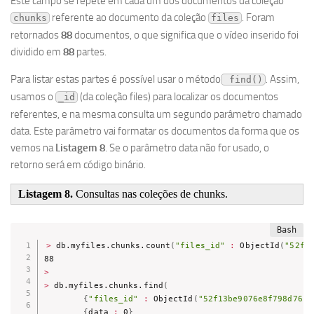
Este campo se repete em cada um dos documentos da coleção
referente ao documento da coleção
. Foram
chunks
files
retornados
88
documentos, o que significa que o vídeo inserido foi
dividido em
88
partes.
Para listar estas partes é possível usar o método
. Assim,
 find()
usamos o
(da coleção files) para localizar os documentos
_id
referentes, e na mesma consulta um segundo parâmetro chamado
data. Este parâmetro vai formatar os documentos da forma que os
vemos na
Listagem 8
. Se o parâmetro data não for usado, o
retorno será em código binário.
Listagem 8.
Consultas nas coleções de chunks.
>
 db.myfiles.chunks.count
(
"files_id"
:
 ObjectId
(
"52f1
>
>
 db.myfiles.chunks.find
(
{
"files_id"
:
 ObjectId
(
"52f13be9076e8f798d76c1
{
data 
:
 0
}