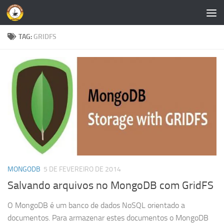
Skip to content
TAG:
GRIDFS
MONGODB
5 DE FEVEREIRO DE 2014
Salvando arquivos no MongoDB com GridFS
O MongoDB é um banco de dados NoSQL orientado a
documentos. Para armazenar estes documentos o MongoDB