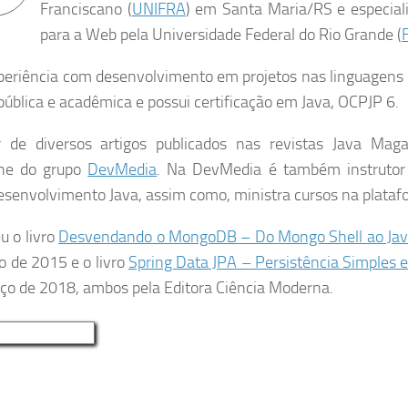
Franciscano (
UNIFRA
) em Santa Maria/RS e especial
para a Web pela Universidade Federal do Rio Grande (
eriência com desenvolvimento em projetos nas linguagens D
pública e acadêmica e p
ossui certificação em Java, OCPJP 6.
r de diversos artigos publicados nas revistas Java Mag
ne do grupo
DevMedia
. Na DevMedia é também instruto
esenvolvimento Java, assim como, ministra cursos na plata
u o livro
Desvendando o MongoDB – Do Mongo Shell ao Jav
o de 2015 e o livro
Spring Data JPA – Persistência Simples e
o de 2018, ambos pela Editora Ciência Moderna.