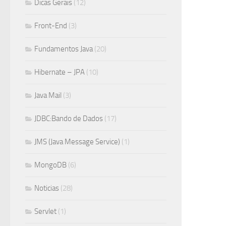
Dicas Gerais
(12)
Front-End
(3)
Fundamentos Java
(20)
Hibernate – JPA
(10)
Java Mail
(3)
JDBC:Bando de Dados
(17)
JMS (Java Message Service)
(1)
MongoDB
(6)
Noticias
(28)
Servlet
(1)