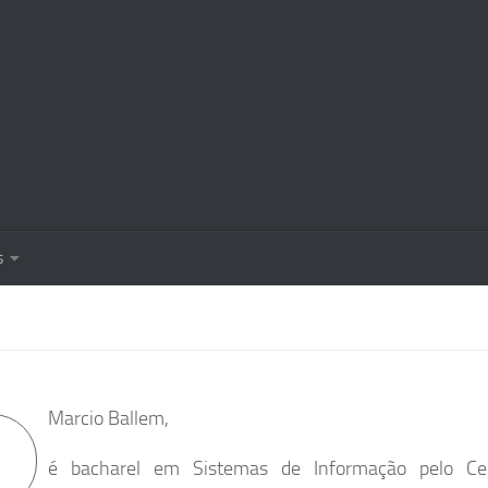
s
Marcio Ballem,
é bacharel em Sistemas de Informação pelo Cent