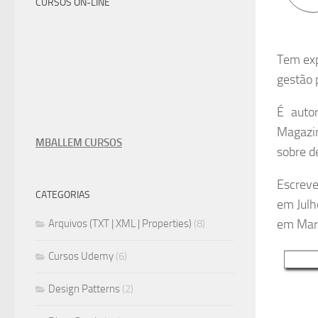
CURSOS ON-LINE
Tem exp
gestão 
É auto
Magazi
MBALLEM CURSOS
sobre d
Escreve
CATEGORIAS
em Julh
em Març
Arquivos (TXT | XML | Properties)
(8)
Cursos Udemy
(6)
Design Patterns
(2)