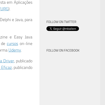
ista em Aplicações
FURG
).
elphi e Java, para
FOLLOW ON TWITTER
azine e Easy Java
r de
cursos
on-line
forma
Udemy
.
FOLLOW ON FACEBOOK
a Driver
, publicado
 Eficaz
, publicando