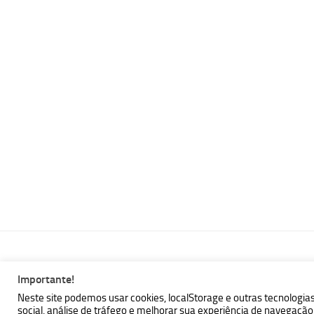
Importante!
MBallem | Programando com Java © 2026. Todos Direitos Reser
Neste site podemos usar cookies, localStorage e outras tecnologia
social, análise de tráfego e melhorar sua experiência de navegaç
Powered by
- Designed with the
Hueman theme