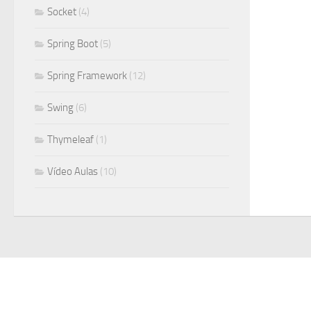
Socket
(4)
Spring Boot
(5)
Spring Framework
(12)
Swing
(6)
Thymeleaf
(1)
Vídeo Aulas
(10)