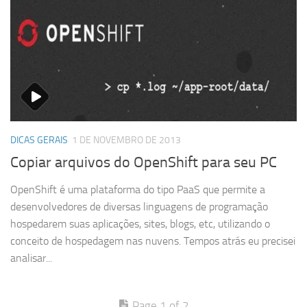
DICAS GERAIS
1 DE NOVEMBRO DE 2013
Copiar arquivos do OpenShift para seu PC
OpenShift é uma plataforma do tipo PaaS que permite a
desenvolvedores de diversas linguagens de programação
hospedarem suas aplicações, sites, blogs, etc, utilizando o
conceito de hospedagem nas nuvens. Tempos atrás eu precisei
analisar...
Page 1 of 2