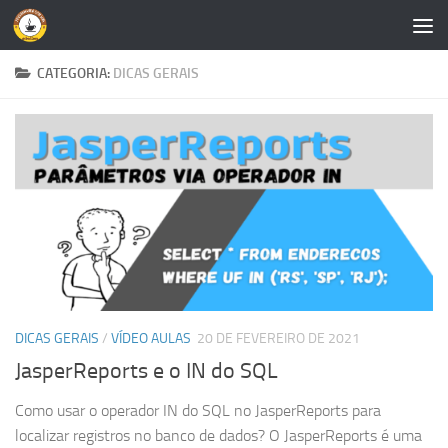
Skip to content
CATEGORIA:
DICAS GERAIS
DICAS GERAIS
/
VÍDEO AULAS
20 DE FEVEREIRO DE 2021
JasperReports e o IN do SQL
Como usar o operador IN do SQL no JasperReports para
localizar registros no banco de dados? O JasperReports é uma