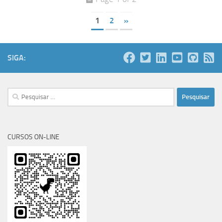
1
2
»
SIGA:
Pesquisar
por:
CURSOS ON-LINE