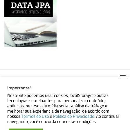
Importante!
Neste site podemos usar cookies, localStorage e outras
tecnologias semelhantes para personalizar conteúdo,
MBallem | Programando com Java © 2026. Todos Direitos
anúncios, recursos de mídia social, análise de tráfego e
Reservados.
melhorar sua experiência de navegação, de acordo com
nossos
Termos de Uso
e
Política de Privacidade
. Ao continuar
Powered by
- Designed with the
Hueman theme
navegando, você concorda com estas condições.