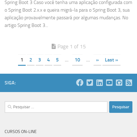
Spring Boot 3 Caso você tenha uma aplicação configurada com
o Spring Boot 2.x.x e queira migrá-la para o Spring Boot 3, sua
aplicação provavelmente passará por algumas mudanças. No
artigo Spring Boot 3...
Page 1 of 15
1
2
3
4
5
...
10
...
»
Last »
SIGA:
Pesquisar
por:
CURSOS ON-LINE