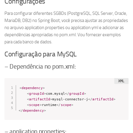
Configurações
Para configurar diferentes SGBDs (PostgreSQL, SQL Server, Oracle,
MariaDB, DB2) no Spring Boot, você precisa ajustar as propriedades
no arquivo application.properties ou application.yml e adicionar as
dependências apropriadas no pom.xml. Vou fornecer exemplos
para cada banco de dados.
Configuração para MySQL
– Dependência no pom.xml:
<
dependency
>
<
groupId
>
com.mysql
</
groupId
>
<
artifactId
>
mysql-connector-j
</
artifactId
>
<
scope
>
runtime
</
scope
>
</
dependency
>
– application.properties: