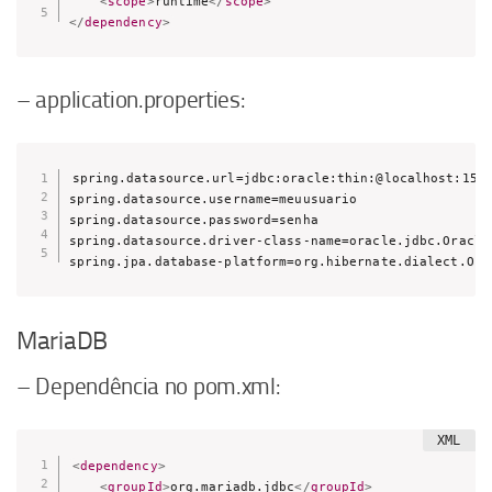
<
scope
>
runtime
</
scope
>
</
dependency
>
– application.properties:
spring.datasource.url=jdbc:oracle:thin:@localhost:1521
spring.datasource.username=meuusuario

spring.datasource.password=senha

spring.datasource.driver-class-name=oracle.jdbc.OracleD
spring.jpa.database-platform=org.hibernate.dialect.Ora
MariaDB
– Dependência no pom.xml:
<
dependency
>
<
groupId
>
org.mariadb.jdbc
</
groupId
>