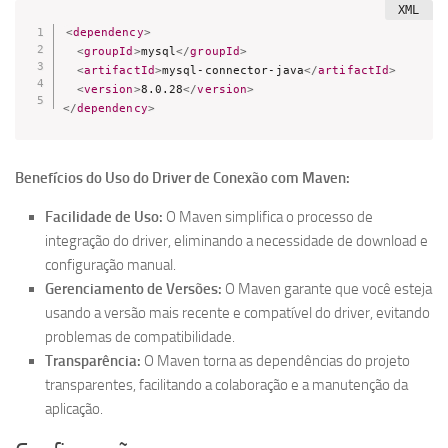
<
dependency
>
<
groupId
>
mysql
</
groupId
>
<
artifactId
>
mysql-connector-java
</
artifactId
>
<
version
>
8.0.28
</
version
>
</
dependency
>
Benefícios do Uso do Driver de Conexão com Maven:
Facilidade de Uso:
O Maven simplifica o processo de
integração do driver, eliminando a necessidade de download e
configuração manual.
Gerenciamento de Versões:
O Maven garante que você esteja
usando a versão mais recente e compatível do driver, evitando
problemas de compatibilidade.
Transparência:
O Maven torna as dependências do projeto
transparentes, facilitando a colaboração e a manutenção da
aplicação.