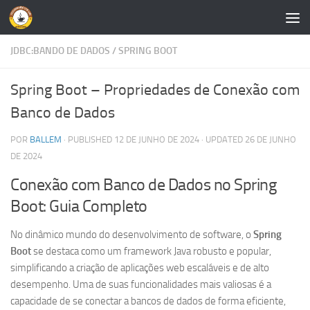
Skip to content
JDBC:BANDO DE DADOS
/
SPRING BOOT
Spring Boot – Propriedades de Conexão com
Banco de Dados
POR
BALLEM
· PUBLISHED
12 DE JUNHO DE 2024
· UPDATED
26 DE JUNHO
DE 2024
Conexão com Banco de Dados no Spring
Boot: Guia Completo
No dinâmico mundo do desenvolvimento de software, o
Spring
Boot
se destaca como um framework Java robusto e popular,
simplificando a criação de aplicações web escaláveis e de alto
desempenho. Uma de suas funcionalidades mais valiosas é a
capacidade de se conectar a bancos de dados de forma eficiente,