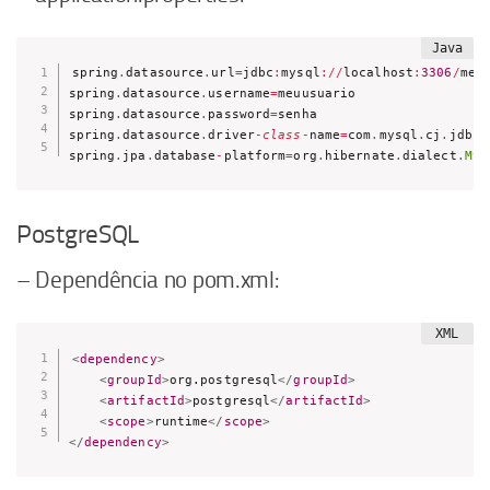
spring
.
datasource
.
url
=
jdbc
:
mysql
:
/
/
localhost
:
3306
/
meub
spring
.
datasource
.
username
=
meuusuario

spring
.
datasource
.
password
=
senha

spring
.
datasource
.
driver
-
class
-
name
=
com
.
mysql
.
cj
.
jdbc
.
spring
.
jpa
.
database
-
platform
=
org
.
hibernate
.
dialect
.
MyS
PostgreSQL
– Dependência no pom.xml:
<
dependency
>
<
groupId
>
org.postgresql
</
groupId
>
<
artifactId
>
postgresql
</
artifactId
>
<
scope
>
runtime
</
scope
>
</
dependency
>