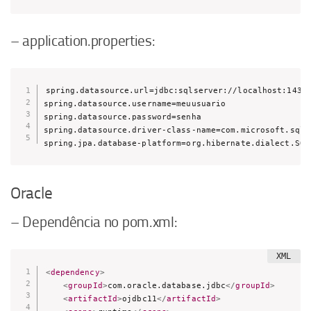
– application.properties:
spring.datasource.url=jdbc:sqlserver://localhost:1433;
spring.datasource.username=meuusuario

spring.datasource.password=senha

spring.datasource.driver-class-name=com.microsoft.sqls
spring.jpa.database-platform=org.hibernate.dialect.SQL
Oracle
– Dependência no pom.xml:
<
dependency
>
<
groupId
>
com.oracle.database.jdbc
</
groupId
>
<
artifactId
>
ojdbc11
</
artifactId
>