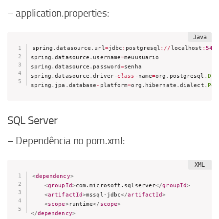
– application.properties:
spring
.
datasource
.
url
=
jdbc
:
postgresql
:
/
/
localhost
:
543
spring
.
datasource
.
username
=
meuusuario

spring
.
datasource
.
password
=
senha

spring
.
datasource
.
driver
-
class
-
name
=
org
.
postgresql
.
Dri
spring
.
jpa
.
database
-
platform
=
org
.
hibernate
.
dialect
.
Pos
SQL Server
– Dependência no pom.xml:
<
dependency
>
<
groupId
>
com.microsoft.sqlserver
</
groupId
>
<
artifactId
>
mssql-jdbc
</
artifactId
>
<
scope
>
runtime
</
scope
>
</
dependency
>