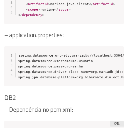
<
artifactId
>
mariadb-java-client
</
artifactId
>
<
scope
>
runtime
</
scope
>
</
dependency
>
– application.properties:
spring.datasource.url=jdbc:mariadb://localhost:3306/me
spring.datasource.username=meuusuario

spring.datasource.password=senha

spring.datasource.driver-class-name=org.mariadb.jdbc.Dr
spring.jpa.database-platform=org.hibernate.dialect.Mar
DB2
– Dependência no pom.xml: