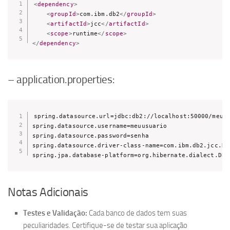
<
dependency
>
<
groupId
>
com.ibm.db2
</
groupId
>
<
artifactId
>
jcc
</
artifactId
>
<
scope
>
runtime
</
scope
>
</
dependency
>
– application.properties:
spring.datasource.url=jdbc:db2://localhost:50000/meuba
spring.datasource.username=meuusuario

spring.datasource.password=senha

spring.datasource.driver-class-name=com.ibm.db2.jcc.DB2
spring.jpa.database-platform=org.hibernate.dialect.DB2
Notas Adicionais
Testes e Validação:
Cada banco de dados tem suas
peculiaridades. Certifique-se de testar sua aplicação