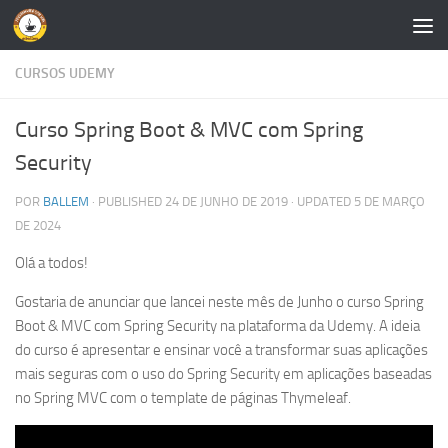
Skip to content
CURSOS UDEMY
Curso Spring Boot & MVC com Spring
Security
POR
BALLEM
· PUBLISHED
24 DE JUNHO DE 2019
· UPDATED
5 DE MARÇO
DE 2024
Olá a todos!
Gostaria de anunciar que lancei neste mês de Junho o curso Spring
Boot & MVC com Spring Security na plataforma da Udemy. A ideia
do curso é apresentar e ensinar você a transformar suas aplicações
mais seguras com o uso do Spring Security em aplicações baseadas
no Spring MVC com o template de páginas Thymeleaf.