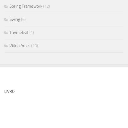
Spring Framework
(12)
Swing
(6)
Thymeleaf
(1)
Vídeo Aulas
(10)
LIVRO