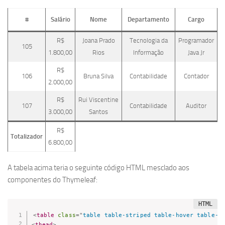
#
Salário
Nome
Departamento
Cargo
R$
Joana Prado
Tecnologia da
Programador
105
1.800,00
Rios
Informação
Java Jr
R$
106
Bruna Silva
Contabilidade
Contador
2.000,00
R$
Rui Viscentine
107
Contabilidade
Auditor
3.000,00
Santos
R$
Totalizador
6.800,00
A tabela acima teria o seguinte código HTML mesclado aos
componentes do Thymeleaf:
<
table
class
=
"
table table-striped table-hover table-s
<
thead
>