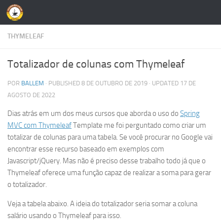
Skip to content
THYMELEAF
Totalizador de colunas com Thymeleaf
POR
BALLEM
· PUBLISHED
8 DE OUTUBRO DE 2019
· UPDATED
17 DE
AGOSTO DE 2022
Dias atrás em um dos meus cursos que aborda o uso do
Spring
MVC com Thymeleaf
Template me foi perguntado como criar um
totalizar de colunas para uma tabela. Se você procurar no Google vai
encontrar esse recurso baseado em exemplos com
Javascript/jQuery. Mas não é preciso desse trabalho todo já que o
Thymeleaf oferece uma função capaz de realizar a soma para gerar
o totalizador.
Veja a tabela abaixo. A ideia do totalizador seria somar a coluna
salário usando o Thymeleaf para isso.