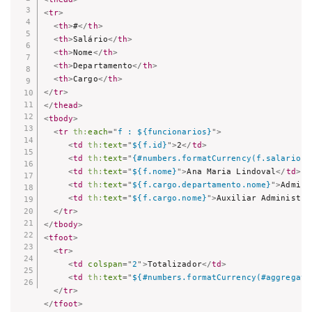
<
tr
>
<
th
>
#
</
th
>
<
th
>
Salário
</
th
>
<
th
>
Nome
</
th
>
<
th
>
Departamento
</
th
>
<
th
>
Cargo
</
th
>
</
tr
>
</
thead
>
<
tbody
>
<
tr
th:
each
=
"
f : ${funcionarios}
"
>
<
td
th:
text
=
"
${f.id}
"
>
2
</
td
>
<
td
th:
text
=
"
{#numbers.formatCurrency(f.salario)}
<
td
th:
text
=
"
${f.nome}
"
>
Ana Maria Lindoval
</
td
>
<
td
th:
text
=
"
${f.cargo.departamento.nome}
"
>
Admini
<
td
th:
text
=
"
${f.cargo.nome}
"
>
Auxiliar Administra
</
tr
>
</
tbody
>
<
tfoot
>
<
tr
>
<
td
colspan
=
"
2
"
>
Totalizador
</
td
>
<
td
th:
text
=
"
${#numbers.formatCurrency(#aggregate
</
tr
>
</
tfoot
>