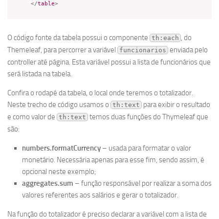
</
table
>
O código fonte da tabela possui o componente
, do
th:each
Themeleaf, para percorrer a variável
enviada pelo
funcionarios
controller até página. Esta variável possui a lista de funcionários que
será listada na tabela.
Confira o rodapé da tabela, o local onde teremos o totalizador.
Neste trecho de código usamos o
para exibir o resultado
th:text
e como valor de
temos duas funções do Thymeleaf que
th:text
são:
numbers.formatCurrency
– usada para formatar o valor
monetário. Necessária apenas para esse fim, sendo assim, é
opcional neste exemplo;
aggregates.sum
– função responsável por realizar a soma dos
valores referentes aos salários e gerar o totalizador.
Na função do totalizador é preciso declarar a variável com a lista de