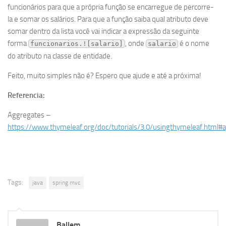
funcionários para que a própria função se encarregue de percorre-
la e somar os salários. Para que a função saiba qual atributo deve
somar dentro da lista você vai indicar a expressão da seguinte
forma
, onde
é o nome
funcionarios.![salario]
salario
do atributo na classe de entidade.
Feito, muito simples não é? Espero que ajude e até a próxima!
Referencia:
Aggregates –
https://www.thymeleaf.org/doc/tutorials/3.0/usingthymeleaf.html#
Tags:
java
spring mvc
Ballem