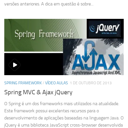
versões anteriores. A dica em questão é sobre...
SPRING FRAMEWORK
/
VÍDEO AULAS
1 DE OUTUBRO DE 2013
Spring MVC & Ajax jQuery
O Spring é um dos frameworks mais utilizados na atualidade.
Este framework possui excelentes recursos para o
desenvolvimento de aplicações baseadas na linguagem Java. O
jQuery é uma biblioteca JavaScript cross-browser desenvolvida