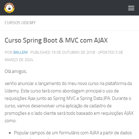
Skip to content
CURSOS UDEMY
Curso Spring Boot & MVC com AJAX
POR
BALLEM
· PUBLISHED
19 DE OUTUBRO DE 2018
· UPDATED
5 DE
MARÇO DE 2024
Olá amigos,
venho anunciar o lançamento do meu novo curso na plataforma da
Udemy. Este curso terá como abordagem principal o uso de
requisições Ajax junto ao Spring MVC e Spring Data JPA. Durante o
curso, vamos desenvolver uma aplicação de cadastro de
promoções e o lado cliente será todo baseado em requisições AJAX
como:
Popular campos de um formulário com AJAX a partir de dados