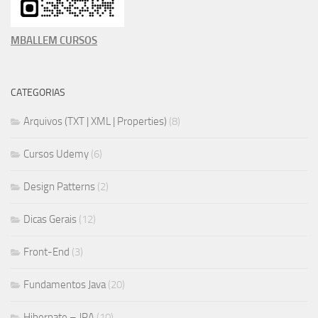
MBALLEM CURSOS
CATEGORIAS
Arquivos (TXT | XML | Properties)
(8)
Cursos Udemy
(6)
Design Patterns
(2)
Dicas Gerais
(12)
Front-End
(3)
Fundamentos Java
(20)
Hibernate – JPA
(10)