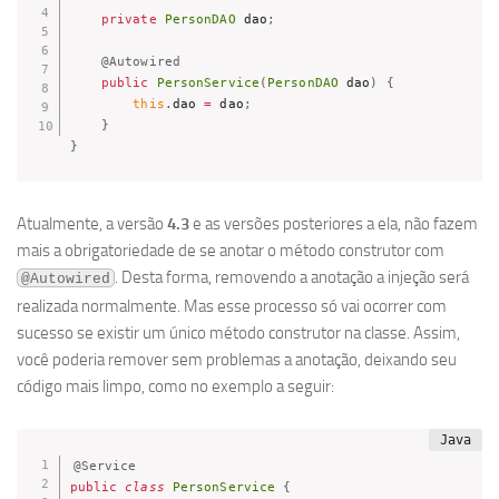
private
PersonDAO
 dao
;
@Autowired
public
PersonService
(
PersonDAO
 dao
)
{
this
.
dao 
=
 dao
;
}
}
Atualmente, a versão
4.3
e as versões posteriores a ela, não fazem
mais a obrigatoriedade de se anotar o método construtor com
. Desta forma, removendo a anotação a injeção será
@Autowired
realizada normalmente. Mas esse processo só vai ocorrer com
sucesso se existir um único método construtor na classe. Assim,
você poderia remover sem problemas a anotação, deixando seu
código mais limpo, como no exemplo a seguir:
@Service
public
class
PersonService
{