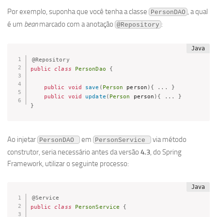
Por exemplo, suponha que você tenha a classe
, a qual
PersonDAO
é um
bean
marcado com a anotação
:
@Repository
@Repository
public
class
PersonDao
{
public
void
save
(
Person
 person
)
{
.
.
.
}
public
void
update
(
Person
 person
)
{
.
.
.
}
}
Ao injetar
em
via método
PersonDAO 
PersonService 
construtor, seria necessário antes da versão
4.3
, do Spring
Framework, utilizar o seguinte processo:
@Service
public
class
PersonService
{