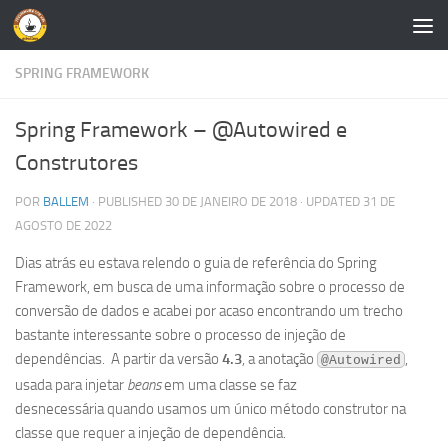
Skip to content
SPRING FRAMEWORK
Spring Framework – @Autowired e
Construtores
POR
BALLEM
· PUBLISHED
30 DE JANEIRO DE 2018
· UPDATED
31 DE
AGOSTO DE 2022
Dias atrás eu estava relendo o guia de referência do Spring
Framework, em busca de uma informação sobre o processo de
conversão de dados e acabei por acaso encontrando um trecho
bastante interessante sobre o processo de injeção de
dependências. A partir da versão
4.3
, a anotação
,
@Autowired
usada para injetar
beans
em uma classe se faz
desnecessária quando usamos um único método construtor na
classe que requer a injeção de dependência.