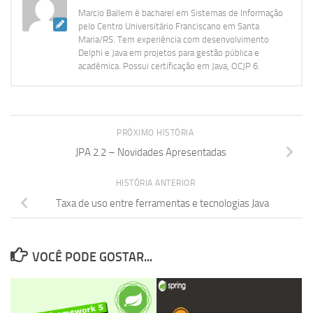
Marcio Ballem é bacharel em Sistemas de Informação
pelo Centro Universitário Franciscano em Santa
Maria/RS. Tem experiência com desenvolvimento
Delphi e Java em projetos para gestão pública e
acadêmica. Possui certificação em Java, OCJP 6.
PRÓXIMO HISTÓRIA
JPA 2.2 – Novidades Apresentadas
HISTÓRIA ANTERIOR
Taxa de uso entre ferramentas e tecnologias Java
VOCÊ PODE GOSTAR...