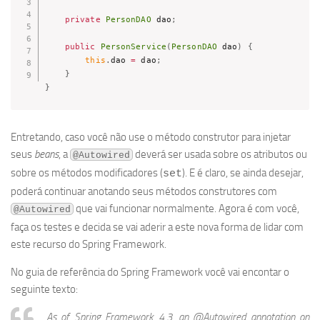
private
PersonDAO
 dao
;
public
PersonService
(
PersonDAO
 dao
)
{
this
.
dao 
=
 dao
;
}
}
Entretando, caso você não use o método construtor para injetar
seus
beans
, a
deverá ser usada sobre os atributos ou
@Autowired
sobre os métodos modificadores (
). E é claro, se ainda desejar,
set
poderá continuar anotando seus métodos construtores com
que vai funcionar normalmente. Agora é com você,
@Autowired
faça os testes e decida se vai aderir a este nova forma de lidar com
este recurso do Spring Framework.
No guia de referência do Spring Framework você vai encontar o
seguinte texto:
As of Spring Framework 4.3, an @Autowired annotation on