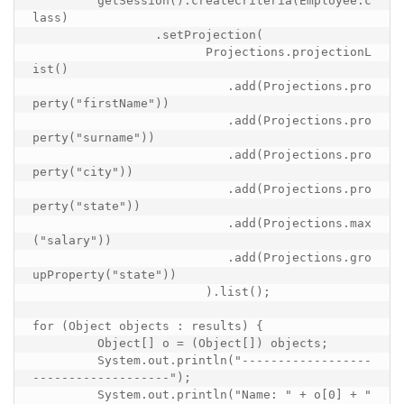
	 getSession().createCriteria(Employee.c
lass)

		 .setProjection(

			Projections.projectionL
ist()

			   .add(Projections.pro
perty("firstName"))

			   .add(Projections.pro
perty("surname"))

			   .add(Projections.pro
perty("city"))

			   .add(Projections.pro
perty("state"))

			   .add(Projections.max
("salary"))

			   .add(Projections.gro
upProperty("state"))

			).list();

for (Object objects : results) {

         Object[] o = (Object[]) objects;

         System.out.println("------------------
-------------------");

         System.out.println("Name: " + o[0] + " 