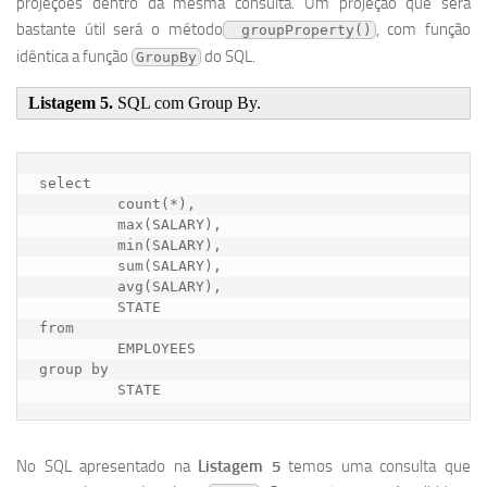
projeções dentro da mesma consulta. Um projeção que será
bastante útil será o método
, com função
 groupProperty()
idêntica a função
do SQL.
GroupBy
Listagem 5.
SQL com Group By.
select

         count(*),

         max(SALARY),

         min(SALARY),

         sum(SALARY),

         avg(SALARY),

         STATE

from

         EMPLOYEES

group by

         STATE
No SQL apresentado na
Listagem 5
temos uma consulta que