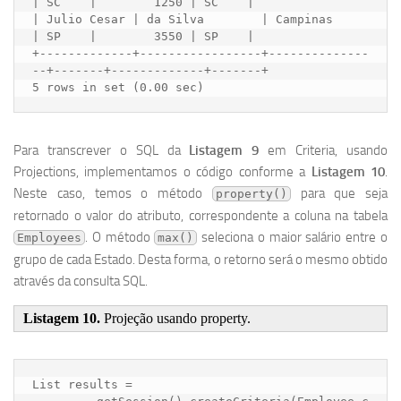
| SC    |        1250 | SC    |

| Julio Cesar | da Silva        | Campinas       
| SP    |        3550 | SP    |

+-------------+-----------------+--------------
--+-------+-------------+-------+

Para transcrever o SQL da
Listagem 9
em Criteria, usando
Projections, implementamos o código conforme a
Listagem 10
.
Neste caso, temos o método
para que seja
property()
retornado o valor do atributo, correspondente a coluna na tabela
. O método
seleciona o maior salário entre o
Employees
max()
grupo de cada Estado. Desta forma, o retorno será o mesmo obtido
através da consulta SQL.
Listagem 10.
Projeção usando property.
List results = 
