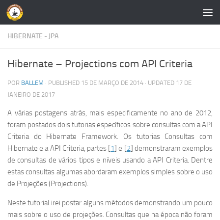
Skip to content
HIBERNATE - JPA
Hibernate – Projections com API Criteria
POR
BALLEM
· PUBLISHED
15 DE MARÇO DE 2014
· UPDATED
17 DE
JANEIRO DE 2017
A várias postagens atrás, mais especificamente no ano de 2012,
foram postados dois tutorias específicos sobre consultas com a API
Criteria do Hibernate Framework. Os tutorias Consultas com
Hibernate e a API Criteria, partes [
1
] e [
2
] demonstraram exemplos
de consultas de vários tipos e níveis usando a API Criteria. Dentre
estas consultas algumas abordaram exemplos simples sobre o uso
de Projeções (Projections).
Neste tutorial irei postar alguns métodos demonstrando um pouco
mais sobre o uso de projeções. Consultas que na época não foram