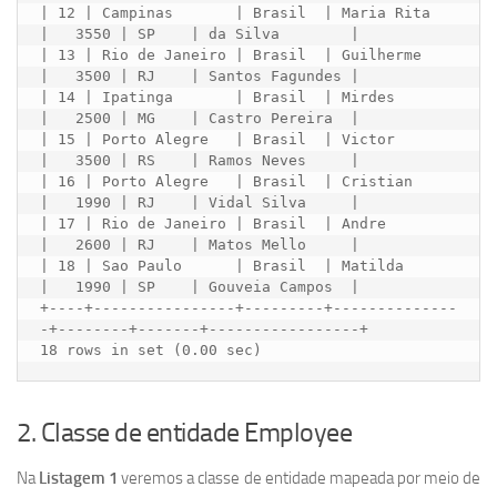
| 12 | Campinas       | Brasil  | Maria Rita    
|   3550 | SP    | da Silva        |

| 13 | Rio de Janeiro | Brasil  | Guilherme     
|   3500 | RJ    | Santos Fagundes |

| 14 | Ipatinga       | Brasil  | Mirdes        
|   2500 | MG    | Castro Pereira  |

| 15 | Porto Alegre   | Brasil  | Victor        
|   3500 | RS    | Ramos Neves     |

| 16 | Porto Alegre   | Brasil  | Cristian      
|   1990 | RJ    | Vidal Silva     |

| 17 | Rio de Janeiro | Brasil  | Andre         
|   2600 | RJ    | Matos Mello     |

| 18 | Sao Paulo      | Brasil  | Matilda       
|   1990 | SP    | Gouveia Campos  |

+----+----------------+---------+--------------
-+--------+-------+-----------------+

2. Classe de entidade Employee
Na
Listagem 1
veremos a classe de entidade mapeada por meio de