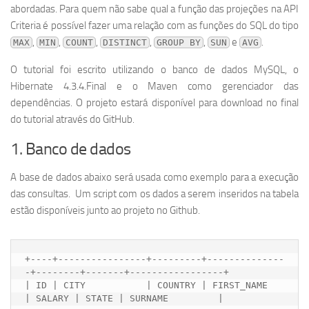
abordadas. Para quem não sabe qual a função das projeções na API
Criteria é possível fazer uma relação com as funções do SQL do tipo
,
,
,
,
,
e
.
MAX
MIN
COUNT
DISTINCT
GROUP BY
SUN
AVG
O tutorial foi escrito utilizando o banco de dados MySQL, o
Hibernate 4.3.4.Final e o Maven como gerenciador das
dependências. O projeto estará disponível para download no final
do tutorial através do GitHub.
1. Banco de dados
A base de dados abaixo será usada como exemplo para a execução
das consultas. Um script com os dados a serem inseridos na tabela
estão disponíveis junto ao projeto no Github.
+----+----------------+---------+--------------
-+--------+-------+-----------------+

| ID | CITY           | COUNTRY | FIRST_NAME    
| SALARY | STATE | SURNAME         |
