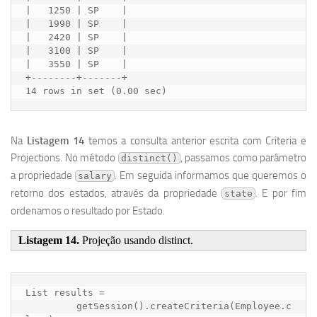
|   1250 | SP    |

|   1990 | SP    |

|   2420 | SP    |

|   3100 | SP    |

|   3550 | SP    |

+--------+-------+

Na
Listagem 14
temos a consulta anterior escrita com Criteria e
Projections. No método
, passamos como parâmetro
distinct()
a propriedade
. Em seguida informamos que queremos o
salary
retorno dos estados, através da propriedade
. E por fim
state
ordenamos o resultado por Estado.
Listagem 14.
Projeção usando distinct.
List results = 

	 getSession().createCriteria(Employee.c