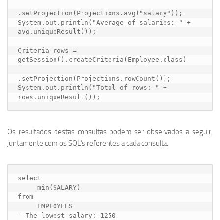
.setProjection(Projections.avg("salary"));

System.out.println("Average of salaries: " + 
avg.uniqueResult());

Criteria rows = 
getSession().createCriteria(Employee.class)

.setProjection(Projections.rowCount());

System.out.println("Total of rows: " + 
rows.uniqueResult());
Os resultados destas consultas podem ser observados a seguir,
juntamente com os SQL’s referentes a cada consulta:
select

     min(SALARY)

from

     EMPLOYEES 

--The lowest salary: 1250
