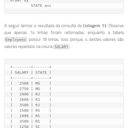
order by

A seguir temos o resultada da consulta da
Listagem 13
. Observe
que apenas 14 linhas foram retornadas, enquanto a tabela
possui 18 linhas. Isso porque, 4 destes valores são
Employees
valores repetidos na coluna
.
SALARY
+--------+-------+

| SALARY | STATE |

+--------+-------+

|   2500 | MG    |

|   2750 | MG    |

|   1990 | RJ    |

|   2600 | RJ    |

|   3500 | RJ    |

|   1500 | RS    |

|   1990 | RS    |

|   3500 | RS    |

|   1250 | SC    |
