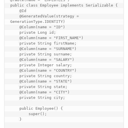
public class Employee implements Serializable {

    @Id

    @GeneratedValue(strategy = 
GenerationType.IDENTITY)

    @Column(name = "ID")

    private Long id;

    @Column(name = "FIRST_NAME")

    private String firstName;

    @Column(name = "SURNAME")

    private String surname;

    @Column(name = "SALARY")

    private Integer salary;

    @Column(name = "COUNTRY")

    private String country;

    @Column(name = "STATE")

    private String state;

    @Column(name = "CITY")

    private String city;

    public Employee() {

        super();

    }
