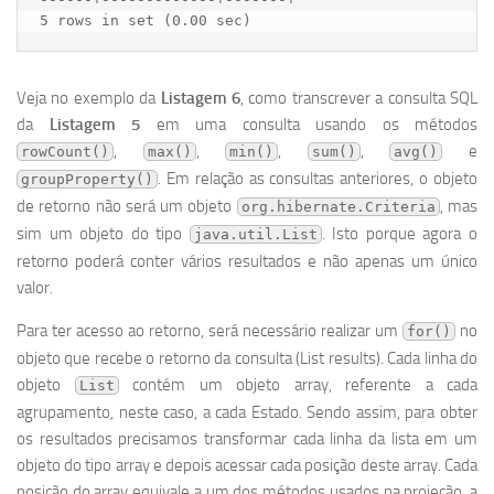
Veja no exemplo da
Listagem 6
, como transcrever a consulta SQL
da
Listagem 5
em uma consulta usando os métodos
,
,
,
,
e
rowCount()
max()
min()
sum()
avg()
. Em relação as consultas anteriores, o objeto
groupProperty()
de retorno não será um objeto
, mas
org.hibernate.Criteria
sim um objeto do tipo
. Isto porque agora o
java.util.List
retorno poderá conter vários resultados e não apenas um único
valor.
Para ter acesso ao retorno, será necessário realizar um
no
for()
objeto que recebe o retorno da consulta (List results). Cada linha do
objeto
contém um objeto array, referente a cada
List
agrupamento, neste caso, a cada Estado. Sendo assim, para obter
os resultados precisamos transformar cada linha da lista em um
objeto do tipo array e depois acessar cada posição deste array. Cada
posição do array equivale a um dos métodos usados na projeção, a