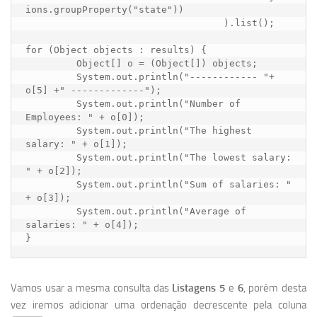
ions.groupProperty("state"))

				   ).list();

for (Object objects : results) {

         Object[] o = (Object[]) objects;

         System.out.println("------------ "+ 
o[5] +" -------------");

         System.out.println("Number of 
Employees: " + o[0]);

         System.out.println("The highest 
salary: " + o[1]);

         System.out.println("The lowest salary: 
" + o[2]);

         System.out.println("Sum of salaries: " 
+ o[3]);

         System.out.println("Average of 
salaries: " + o[4]);

}
Vamos usar a mesma consulta das
Listagens 5
e
6
, porém desta
vez iremos adicionar uma ordenação decrescente pela coluna