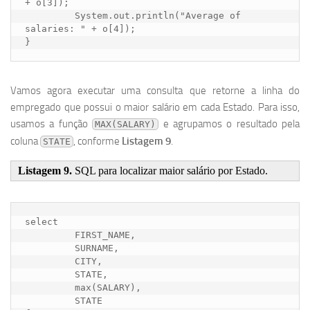
+ o[3]);

	 System.out.println("Average of 
salaries: " + o[4]);

Vamos agora executar uma consulta que retorne a linha do
empregado que possui o maior salário em cada Estado. Para isso,
usamos a função
e agrupamos o resultado pela
MAX(SALARY)
coluna
, conforme
Listagem 9
.
STATE
Listagem 9.
SQL para localizar maior salário por Estado.
select

         FIRST_NAME,

         SURNAME,

         CITY,

         STATE,

         max(SALARY),

         STATE
