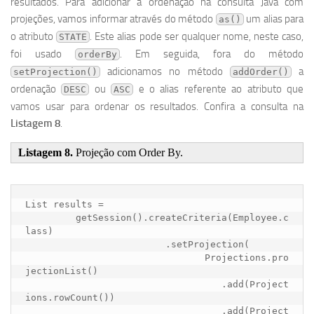
resultados. Para adicionar a ordenação na consulta Java com
projeções, vamos informar através do método
um alias para
as()
o atributo
. Este alias pode ser qualquer nome, neste caso,
STATE
foi usado
. Em seguida, fora do método
orderBy
adicionamos no método
a
setProjection()
addOrder()
ordenação
ou
e o alias referente ao atributo que
DESC
ASC
vamos usar para ordenar os resultados. Confira a consulta na
Listagem 8
.
Listagem 8.
Projeção com Order By.
List results = 

	 getSession().createCriteria(Employee.c
lass)

			 .setProjection(

				Projections.pro
jectionList()

				   .add(Project
ions.rowCount())

				   .add(Project