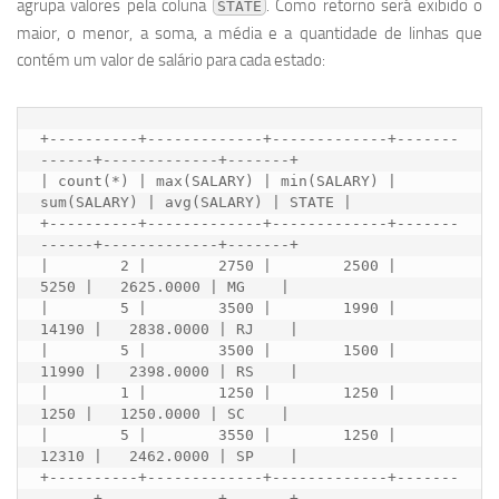
agrupa valores pela coluna
. Como retorno será exibido o
STATE
maior, o menor, a soma, a média e a quantidade de linhas que
contém um valor de salário para cada estado:
+----------+-------------+-------------+-------
------+-------------+-------+

| count(*) | max(SALARY) | min(SALARY) | 
sum(SALARY) | avg(SALARY) | STATE |

+----------+-------------+-------------+-------
------+-------------+-------+

|        2 |        2750 |        2500 |        
5250 |   2625.0000 | MG    |

|        5 |        3500 |        1990 |       
14190 |   2838.0000 | RJ    |

|        5 |        3500 |        1500 |       
11990 |   2398.0000 | RS    |

|        1 |        1250 |        1250 |        
1250 |   1250.0000 | SC    |

|        5 |        3550 |        1250 |       
12310 |   2462.0000 | SP    |

+----------+-------------+-------------+-------
------+-------------+-------+
