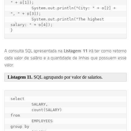
" + o[1]);

         System.out.println("City: " + o[2] + 
", " + o[3]);

         System.out.println("The highest 
salary: " + o[4]);

A consulta SQL apresentada na
Listagem 11
irá ter como retorno
cada valor de salário e a quantidade de linhas que possuem esse
valor.
Listagem 11.
SQL agrupando por valor de salarios.
select

         SALARY,

         count(SALARY)

from

         EMPLOYEES  

group by
