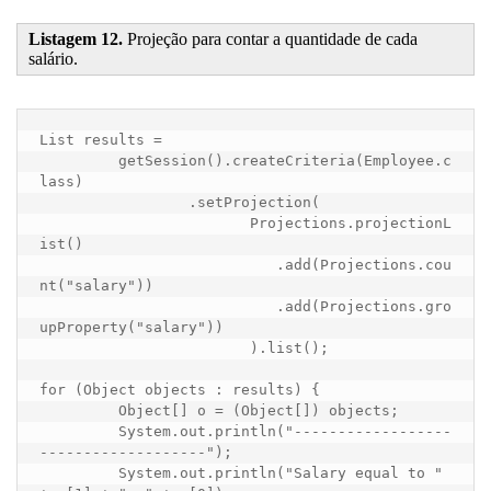
Listagem 12.
Projeção para contar a quantidade de cada
salário.
List results = 

	 getSession().createCriteria(Employee.c
lass)

		 .setProjection(

			Projections.projectionL
ist()

			   .add(Projections.cou
nt("salary"))

			   .add(Projections.gro
upProperty("salary"))

			).list();

for (Object objects : results) {

	 Object[] o = (Object[]) objects;

	 System.out.println("------------------
-------------------");

	 System.out.println("Salary equal to " 