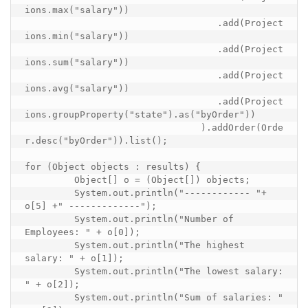
ions.max("salary"))

				   .add(Project
ions.min("salary"))

				   .add(Project
ions.sum("salary"))

				   .add(Project
ions.avg("salary"))

				   .add(Project
ions.groupProperty("state").as("byOrder"))

				).addOrder(Orde
r.desc("byOrder")).list();

for (Object objects : results) {

	 Object[] o = (Object[]) objects;

	 System.out.println("------------ "+ 
o[5] +" -------------");

	 System.out.println("Number of 
Employees: " + o[0]);

	 System.out.println("The highest 
salary: " + o[1]);

	 System.out.println("The lowest salary: 
" + o[2]);

	 System.out.println("Sum of salaries: " 