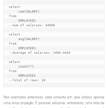
select

     sum(SALARY) 

from

     EMPLOYEES 

--Sum of salaries: 44990

select

     avg(SALARY) 

from

     EMPLOYEES 

--Average of salaries: 2499.4444

select

     count(*) 

from

     EMPLOYEES 

--Total of rows: 18
Nos exemplos anteriores, cada consulta em Java utilizou apenas
uma única projeção. É possível adicionar, entretanto, uma lista de