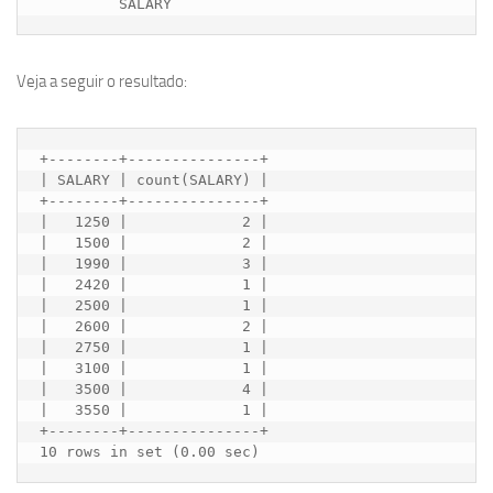
Veja a seguir o resultado:
+--------+---------------+

| SALARY | count(SALARY) |

+--------+---------------+

|   1250 |             2 |

|   1500 |             2 |

|   1990 |             3 |

|   2420 |             1 |

|   2500 |             1 |

|   2600 |             2 |

|   2750 |             1 |

|   3100 |             1 |

|   3500 |             4 |

|   3550 |             1 |

+--------+---------------+

10 rows in set (0.00 sec)