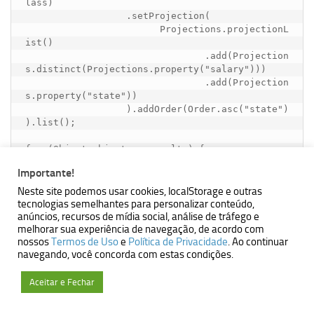
lass)

		  .setProjection(

			Projections.projectionL
ist()

				.add(Projection
s.distinct(Projections.property("salary")))

				.add(Projection
s.property("state"))

		  ).addOrder(Order.asc("state")
).list();

for (Object objects : results) {

	 Object[] o = (Object[]) objects;

Importante!
	 System.out.println("------------------
-------------------");

Neste site podemos usar cookies, localStorage e outras
	 System.out.println("Salaries in " + 
tecnologias semelhantes para personalizar conteúdo,
anúncios, recursos de mídia social, análise de tráfego e
o[1] + " state: " + o[0]);

melhorar sua experiência de navegação, de acordo com
nossos
Termos de Uso
e
Política de Privacidade
. Ao continuar
navegando, você concorda com estas condições.
Saiba mais
Aceitar e Fechar
Criteria com Hibernate