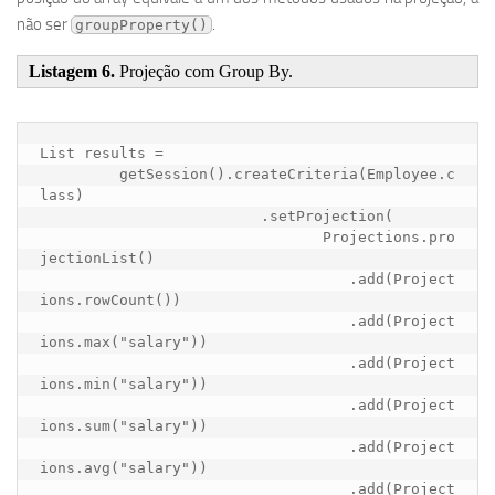
não ser
.
groupProperty()
Listagem 6.
Projeção com Group By.
List results = 

	 getSession().createCriteria(Employee.c
lass)

			 .setProjection(

				Projections.pro
jectionList()

				   .add(Project
ions.rowCount())

				   .add(Project
ions.max("salary"))

				   .add(Project
ions.min("salary"))

				   .add(Project
ions.sum("salary"))

				   .add(Project
ions.avg("salary"))

				   .add(Project