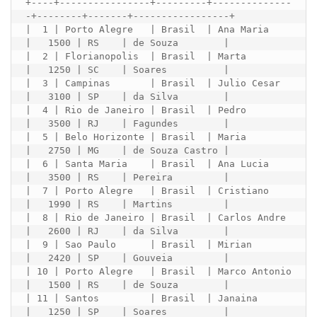
+----+----------------+---------+--------------
-+--------+-------+-----------------+

|  1 | Porto Alegre   | Brasil  | Ana Maria     
|   1500 | RS    | de Souza        |

|  2 | Florianopolis  | Brasil  | Marta         
|   1250 | SC    | Soares          |

|  3 | Campinas       | Brasil  | Julio Cesar   
|   3100 | SP    | da Silva        |

|  4 | Rio de Janeiro | Brasil  | Pedro         
|   3500 | RJ    | Fagundes        |

|  5 | Belo Horizonte | Brasil  | Maria         
|   2750 | MG    | de Souza Castro |

|  6 | Santa Maria    | Brasil  | Ana Lucia     
|   3500 | RS    | Pereira         |

|  7 | Porto Alegre   | Brasil  | Cristiano     
|   1990 | RS    | Martins         |

|  8 | Rio de Janeiro | Brasil  | Carlos Andre  
|   2600 | RJ    | da Silva        |

|  9 | Sao Paulo      | Brasil  | Mirian        
|   2420 | SP    | Gouveia         |

| 10 | Porto Alegre   | Brasil  | Marco Antonio 
|   1500 | RS    | de Souza        |

| 11 | Santos         | Brasil  | Janaina       
|   1250 | SP    | Soares          |
