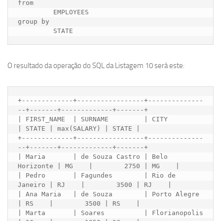
from

         EMPLOYEES

group by

O resultado da operação do SQL da Listagem 10 será este:
+-------------+-----------------+--------------
--+-------+-------------+-------+

| FIRST_NAME  | SURNAME         | CITY           
| STATE | max(SALARY) | STATE |

+-------------+-----------------+--------------
--+-------+-------------+-------+

| Maria       | de Souza Castro | Belo 
Horizonte | MG    |        2750 | MG    |

| Pedro       | Fagundes        | Rio de 
Janeiro | RJ    |        3500 | RJ    |

| Ana Maria   | de Souza        | Porto Alegre   
| RS    |        3500 | RS    |

| Marta       | Soares          | Florianopolis  