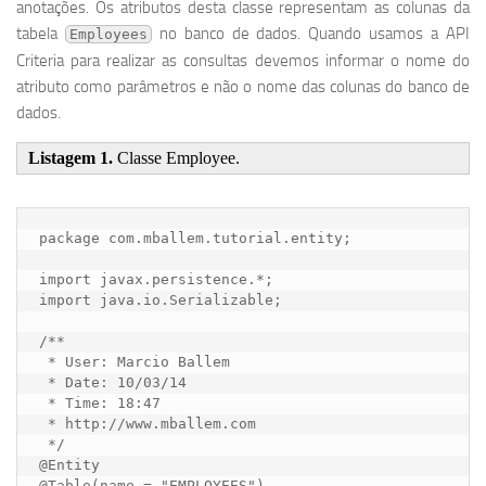
anotações. Os atributos desta classe representam as colunas da
tabela
no banco de dados. Quando usamos a API
Employees
Criteria para realizar as consultas devemos informar o nome do
atributo como parâmetros e não o nome das colunas do banco de
dados.
Listagem 1.
Classe Employee.
package com.mballem.tutorial.entity;

import javax.persistence.*;

import java.io.Serializable;

/**

 * User: Marcio Ballem

 * Date: 10/03/14

 * Time: 18:47

 * http://www.mballem.com

 */

@Entity

@Table(name = "EMPLOYEES")
