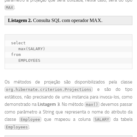
parâmetro a projeção que será utilizada, neste caso, será do tipo
.
MAX
Listagem 2.
Consulta SQL com operador MAX.
select

   max(SALARY) 

from

Os métodos de projeção são disponibilizados pela classe
e são do tipo
org.hibernate.criterion.Projections
estáticos, não precisando de uma instancia para invoca-los, como
demonstrado na
Listagem 3
. No método
devemos passar
max()
como parâmetro a String que representa o nome do atributo da
classe
que mapeou a coluna
da tabela
Employee
SALARY
.
Employees