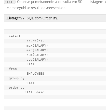
. Observe primeiramente a consulta em SQL –
Listagem 7
STATE
– e em seguida o resultado apresentado.
Listagem 7.
SQL com Order By.
select

         count(*),

         max(SALARY),

         min(SALARY),

         sum(SALARY),

         avg(SALARY),

         STATE

from

         EMPLOYEES

group by

         STATE

order by
