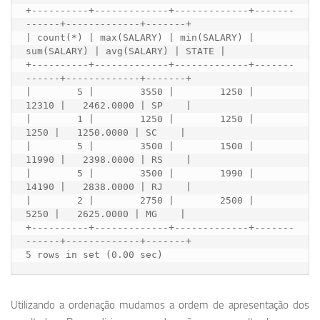
+----------+-------------+-------------+-------
------+-------------+-------+

| count(*) | max(SALARY) | min(SALARY) | 
sum(SALARY) | avg(SALARY) | STATE |

+----------+-------------+-------------+-------
------+-------------+-------+

|        5 |        3550 |        1250 |       
12310 |   2462.0000 | SP    |

|        1 |        1250 |        1250 |        
1250 |   1250.0000 | SC    |

|        5 |        3500 |        1500 |       
11990 |   2398.0000 | RS    |

|        5 |        3500 |        1990 |       
14190 |   2838.0000 | RJ    |

|        2 |        2750 |        2500 |        
5250 |   2625.0000 | MG    |

+----------+-------------+-------------+-------
------+-------------+-------+

Utilizando a ordenação mudamos a ordem de apresentação dos