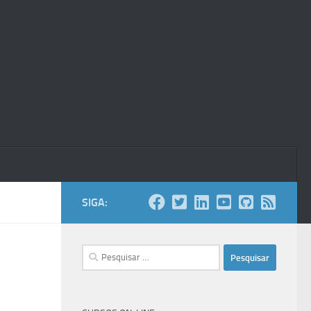
SIGA:
Pesquisar
por: