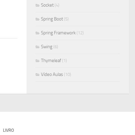
Socket
(4)
Spring Boot
(5)
Spring Framework
(12)
Swing
(6)
Thymeleaf
(1)
Vídeo Aulas
(10)
LIVRO