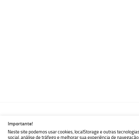
Importante!
MBallem | Programando com Java © 2026. Todos Direitos Reser
Neste site podemos usar cookies, localStorage e outras tecnologia
social, análise de tráfego e melhorar sua experiência de navegaç
Powered by
- Designed with the
Hueman theme