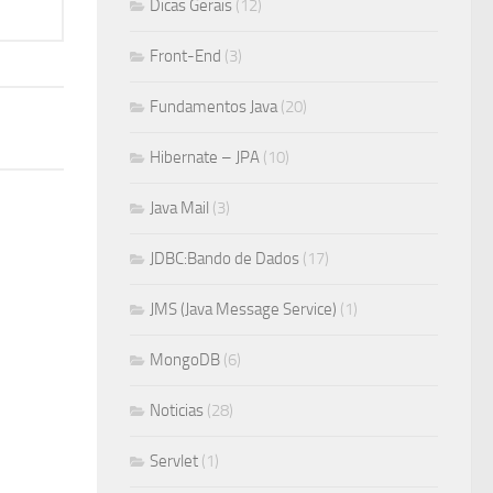
Dicas Gerais
(12)
Front-End
(3)
Fundamentos Java
(20)
Hibernate – JPA
(10)
Java Mail
(3)
JDBC:Bando de Dados
(17)
JMS (Java Message Service)
(1)
MongoDB
(6)
Noticias
(28)
Servlet
(1)