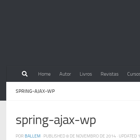
Skip to content
Home
Autor
Livros
Revistas
Curso
SPRING-AJAX-WP
spring-ajax-wp
POR
BALLEM
· PUBLISHED
8 DE NOVEMBRO DE 2014
· UPDATED
1