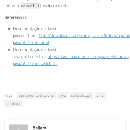
método
finaliza a tarefa.
cancel()
Referências
Documentação da classe
java.util.Timer
http://download.oracle.com/javase/6/docs/api/in
java/util/Timer.html
Documentação da classe
Java.util.TimerTask
http://download.oracle.com/javase/6/docs/ap
java/util/TimerTask.html
Tags:
agendamento de tarefas
java
schedule task
timer
timertask
Ballem