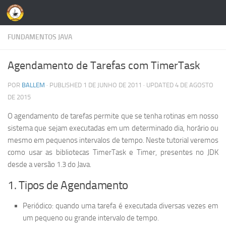
Skip to content
FUNDAMENTOS JAVA
Agendamento de Tarefas com TimerTask
POR
BALLEM
· PUBLISHED
1 DE JUNHO DE 2011
· UPDATED
4 DE AGOSTO
DE 2015
O agendamento de tarefas permite que se tenha rotinas em nosso
sistema que sejam executadas em um determinado dia, horário ou
mesmo em pequenos intervalos de tempo. Neste tutorial veremos
como usar as bibliotecas TimerTask e Timer, presentes no JDK
desde a versão 1.3 do Java.
1. Tipos de Agendamento
Periódico: quando uma tarefa é executada diversas vezes em
um pequeno ou grande intervalo de tempo.