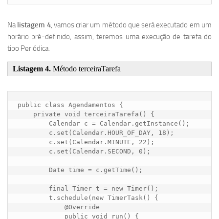
Na
listagem 4
, vamos criar um método que será executado em um
horário pré-definido, assim, teremos uma execução de tarefa do
tipo Periódica.
Listagem 4.
Método terceiraTarefa
public class Agendamentos {

    private void terceiraTarefa() {

        Calendar c = Calendar.getInstance();

        c.set(Calendar.HOUR_OF_DAY, 18);

        c.set(Calendar.MINUTE, 22);

        c.set(Calendar.SECOND, 0);

        Date time = c.getTime();

        final Timer t = new Timer();

        t.schedule(new TimerTask() {

            @Override

            public void run() {
