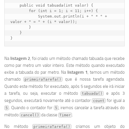
    public void tabuada(int valor) {

        for (int i = 1; i < 11; i++) {

            System.out.println(i + " * " + 
valor + " = " + (i * valor));

        }

    }

}
Na
listagem 2
, foi criado um método chamado tabuada que recebe
como par metro um valor inteiro. Este método quando executado
exibe a tabuada do par metro. Na
listagem 1
, temos um método
chamado
que é nossa tarefa agendada.
primeiraTarefa()
Quando este método for executado, após 5 segundos ele irá iniciar
a tarefa, ou seja, executar o método
e após 3
tabuada()
segundos, executará novamente até o contador
for igual a
count
. Quando o contador for
, iremos cancelar a tarefa através do
5
5
método
da classe
.
cancel()
Timer
No método
criamos um objeto do
primeiraTarefa()