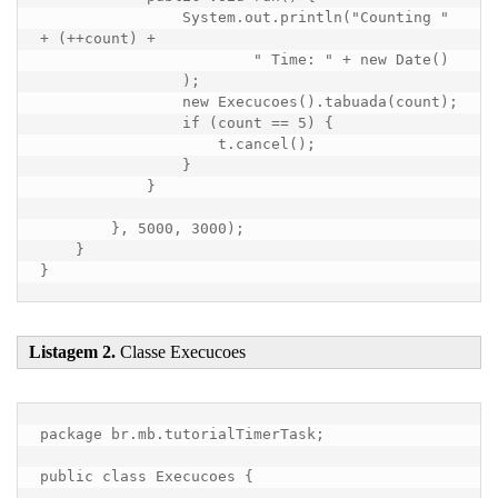
                System.out.println("Counting " 
+ (++count) +

                        " Time: " + new Date()

                );

                new Execucoes().tabuada(count);

                if (count == 5) {

                    t.cancel();

                }

            }

        }, 5000, 3000);

    }

}
Listagem 2.
Classe Execucoes
package br.mb.tutorialTimerTask;

public class Execucoes {
