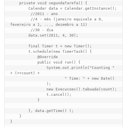
    private void segundaTarefa() {

        Calendar data = Calendar.getInstance();

         //2011 - ano

         //4 - mês (janeiro equivale a 0, 
fevereiro a 1, ..., dezembro a 11)

         //30 - dia

        data.set(2011, 4, 30);

        final Timer t = new Timer();

        t.schedule(new TimerTask() {

            @Override

            public void run() {

                System.out.println("Counting " 
+ (++count) +

                        " Time: " + new Date()

                );

                new Execucoes().tabuada(count);

                t.cancel();

            }

        }, data.getTime() );

    }

}