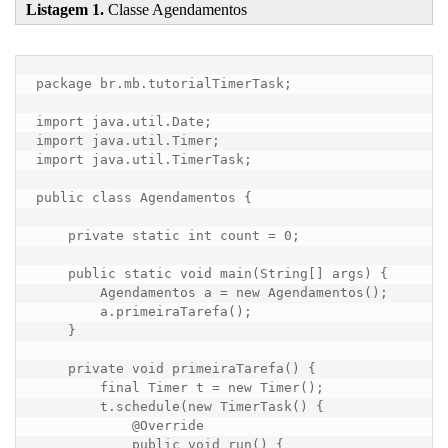
Listagem 1.
Classe Agendamentos
package br.mb.tutorialTimerTask;

import java.util.Date;

import java.util.Timer;

import java.util.TimerTask;

public class Agendamentos {

    private static int count = 0;

    public static void main(String[] args) {

        Agendamentos a = new Agendamentos();

        a.primeiraTarefa();

    }

    private void primeiraTarefa() {

        final Timer t = new Timer();

        t.schedule(new TimerTask() {

            @Override

            public void run() {
