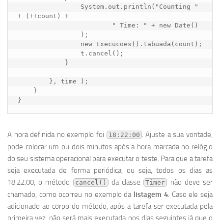
                System.out.println("Counting " 
+ (++count) +

                        " Time: " + new Date()

                );

                new Execucoes().tabuada(count);

                t.cancel();

            }

        }, time );

    }

}
A hora definida no exemplo foi
. Ajuste a sua vontade,
18:22:00
pode colocar um ou dois minutos após a hora marcada no relógio
do seu sistema operacional para executar o teste. Para que a tarefa
seja executada de forma periódica, ou seja, todos os dias as
18:22:00, o método
da classe
não deve ser
cancel()
Timer
chamado, como ocorreu no exemplo da
listagem 4
. Caso ele seja
adicionado ao corpo do método, após a tarefa ser executada pela
primeira vez, não será mais executada nos dias seguintes já que o