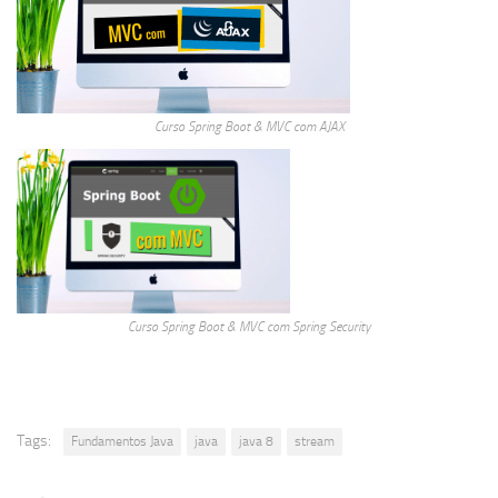
Curso Spring Boot & MVC com AJAX
Curso Spring Boot & MVC com Spring Security
Tags:
Fundamentos Java
java
java 8
stream