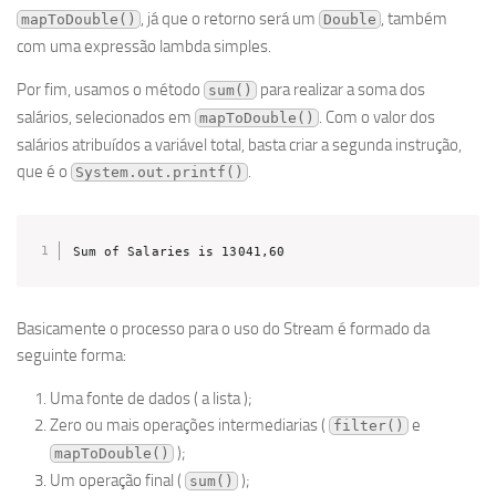
, já que o retorno será um
, também
mapToDouble()
Double
com uma expressão lambda simples.
Por fim, usamos o método
para realizar a soma dos
sum()
salários, selecionados em
. Com o valor dos
mapToDouble()
salários atribuídos a variável total, basta criar a segunda instrução,
que é o
.
System.out.printf()
Sum of Salaries is 13041,60
Basicamente o processo para o uso do Stream é formado da
seguinte forma:
Uma fonte de dados ( a lista );
Zero ou mais operações intermediarias (
e
filter()
);
mapToDouble()
Um operação final (
);
sum()