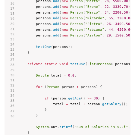
        persons
.
add
(
new
Person
(
"Marta"
,
28
,
5500.00
)
)
;
        persons
.
add
(
new
Person
(
"Breno"
,
22
,
3330.70
)
)
;
        persons
.
add
(
new
Person
(
"Mario"
,
34
,
2200.50
)
)
;
        persons
.
add
(
new
Person
(
"Ricardo"
,
55
,
3200.00
)
        persons
.
add
(
new
Person
(
"Pietra"
,
26
,
3400.50
)
)
        persons
.
add
(
new
Person
(
"Fabiana"
,
44
,
4200.60
)
        persons
.
add
(
new
Person
(
"Airton"
,
29
,
1500.50
)
)
testOne
(
persons
)
;
}
private
static
void
testOne
(
List
<
Person
>
 persons
)
Double
 total 
=
0.0
;
for
(
Person
 person 
:
 persons
)
{
if
(
person
.
getAge
(
)
>=
30
)
{
                total 
=
 total 
+
 person
.
getSalary
(
)
;
}
}
System
.
out
.
printf
(
"Sum of Salaries is %.2f"
,
 t
}