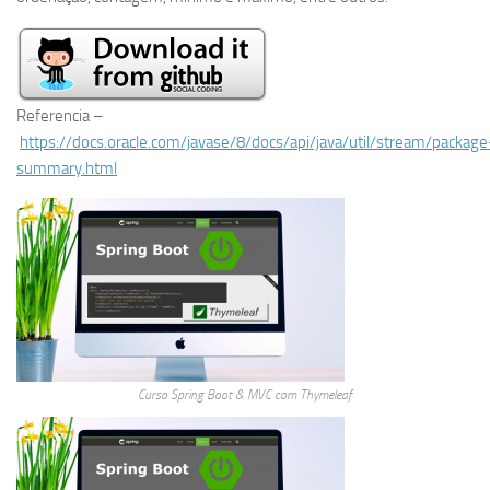
Referencia –
https://docs.oracle.com/javase/8/docs/api/java/util/stream/package
summary.html
Curso Spring Boot & MVC com Thymeleaf