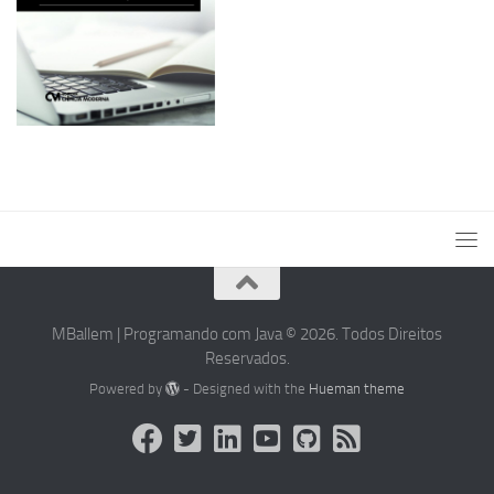
MBallem | Programando com Java © 2026. Todos Direitos
Reservados.
Powered by
- Designed with the
Hueman theme