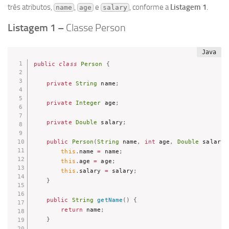
três atributos,
,
e
, conforme a
Listagem 1
.
name
age
salary
Listagem 1 –
Classe Person
public
class
Person
{
private
String
 name
;
private
Integer
 age
;
private
Double
 salary
;
public
Person
(
String
 name
,
int
 age
,
Double
 salary
)
this
.
name 
=
 name
;
this
.
age 
=
 age
;
this
.
salary 
=
 salary
;
}
public
String
getName
(
)
{
return
 name
;
}