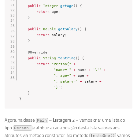
public
Integer
getAge
(
)
{
return
 age
;
}
public
Double
getSalary
(
)
{
return
 salary
;
}
@Override
public
String
toString
(
)
{
return
"Person{"
+
"name='"
+
 name 
+
'\''
+
", age="
+
 age 
+
", salary="
+
 salary 
+
'}'
;
}
}
Agora, na classe
–
Listagem 2
– vamos criar uma lista do
Main
tipo
e atribuir a cada posição desta lista valores aos
Person 
atributos via método construtor. No método
vamos
testeOne()