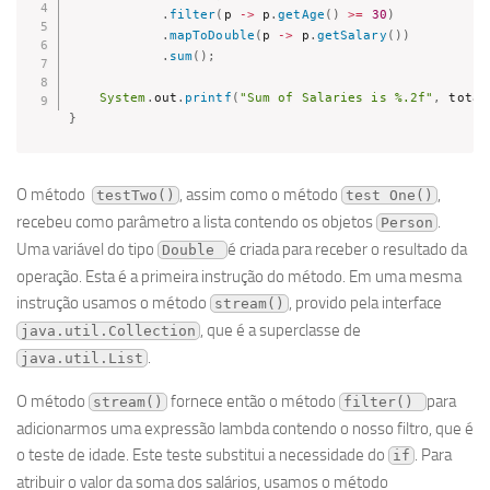
.
filter
(
p 
->
 p
.
getAge
(
)
>=
30
)
.
mapToDouble
(
p 
->
 p
.
getSalary
(
)
)
.
sum
(
)
;
System
.
out
.
printf
(
"Sum of Salaries is %.2f"
,
 total
}
O método
, assim como o método
,
testTwo()
test One()
recebeu como parâmetro a lista contendo os objetos
.
Person
Uma variável do tipo
é criada para receber o resultado da
Double 
operação. Esta é a primeira instrução do método. Em uma mesma
instrução usamos o método
, provido pela interface
stream()
, que é a superclasse de
java.util.Collection
.
java.util.List
O método
fornece então o método
para
stream()
filter() 
adicionarmos uma expressão lambda contendo o nosso filtro, que é
o teste de idade. Este teste substitui a necessidade do
. Para
if
atribuir o valor da soma dos salários, usamos o método