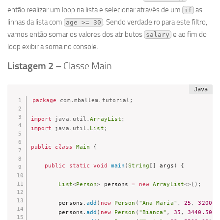
então realizar um loop na lista e selecionar através de um
as
if
linhas da lista com
. Sendo verdadeiro para este filtro,
age >= 30
vamos então somar os valores dos atributos
e ao fim do
salary
loop exibir a soma no console.
Listagem 2 –
Classe Main
package
com
.
mballem
.
tutorial
;
import
java
.
util
.
ArrayList
;
import
java
.
util
.
List
;
public
class
Main
{
public
static
void
main
(
String
[
]
 args
)
{
List
<
Person
>
 persons 
=
new
ArrayList
<
>
(
)
;
        persons
.
add
(
new
Person
(
"Ana Maria"
,
25
,
3200.5
        persons
.
add
(
new
Person
(
"Bianca"
,
35
,
3440.50
)
)