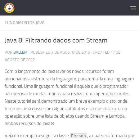
Skip to content
FUNDAMENTOS JAVA
Java 8! Filtrando dados com Stream
POR
BALLEM
· PUBLISHED
3 DE AGOSTO DE 2015
· UPDATED
17 DE
AGOSTO DE 2022
Com o lançamento do Java 8 vários novos recursos foram
adicionados a estrutura da linguagem, para torna-la uma linguagem
funcional. Uma linguagem funcional é aquela que o programador
não precisa de muitas rotinas para realizar uma operação simples.
Neste tutorial será demonstrado um breve exemplo disto, onde
teremos uma classe com alguns atributos e vamos realizar uma
operação sobre uma lista de objetos usando Stream e Lambda,
ambos recursos do Java 8.
Veja no exemplo a seguir a classe
, a qual será formada por
Person