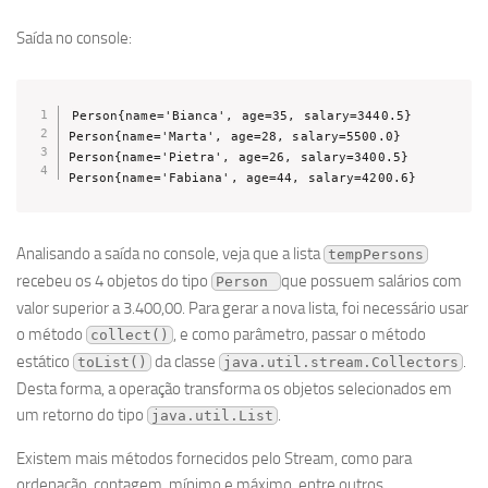
Saída no console:
Person{name='Bianca', age=35, salary=3440.5}

Person{name='Marta', age=28, salary=5500.0}

Person{name='Pietra', age=26, salary=3400.5}

Person{name='Fabiana', age=44, salary=4200.6}
Analisando a saída no console, veja que a lista
tempPersons
recebeu os 4 objetos do tipo
que possuem salários com
Person 
valor superior a 3.400,00. Para gerar a nova lista, foi necessário usar
o método
, e como parâmetro, passar o método
collect()
estático
da classe
.
toList()
java.util.stream.Collectors
Desta forma, a operação transforma os objetos selecionados em
um retorno do tipo
.
java.util.List
Existem mais métodos fornecidos pelo Stream, como para
ordenação, contagem, mínimo e máximo, entre outros.