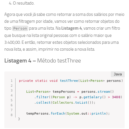
O resultado.
Agora que você já sabe como retornar a soma dos salários por meio
de uma filtragem por idade, vamos ver como retornar objetos do
tipo
para uma lista. Na
Listagem 4
, vamos criar um filtro
Person
que busque na lista original pessoas com o salário maior que
3.400,00. E então, retornar estes objetos selecionados para uma
nova lista, e assim, imprimir no console a nova lista.
Listagem 4 –
Método testThree
private
static
void
testThree
(
List
<
Person
>
 persons
)
{
List
<
Person
>
 tempPersons 
=
 persons
.
stream
(
)
.
filter
(
(
Person
 p
)
->
 p
.
getSalary
(
)
>
3400
)
.
collect
(
Collectors
.
toList
(
)
)
;
    tempPersons
.
forEach
(
System
.
out
:
:
println
)
;
}