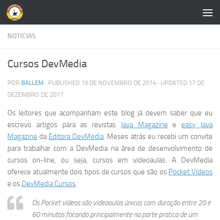
Skip to content
NOTICIAS
Cursos DevMedia
POR
BALLEM
· PUBLISHED
19 DE NOVEMBRO DE 2014
· UPDATED
17 DE
DEZEMBRO DE 2017
Os leitores que acompanham este blog já devem saber que eu
escrevo artigos para as revistas
Java Magazine
e
easy Java
Magazine
da
Editora DevMedia
. Meses atrás eu recebi um convite
para trabalhar com a DevMedia na área de desenvolvimento de
cursos on-line, ou seja, cursos em videoaulas. A DevMedia
oferece atualmente dois tipos de cursos que são os
Pocket Vídeos
e os
DevMedia
Cursos
.
Os Pocket vídeos são videoaulas únicas com duração entre 20 e
60 minutos focando principalmente na parte pratica de um