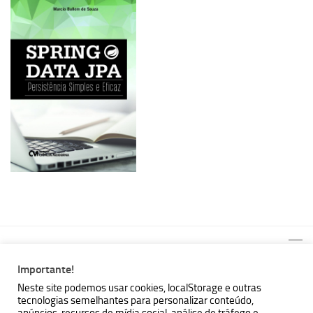
Importante!
Neste site podemos usar cookies, localStorage e outras
tecnologias semelhantes para personalizar conteúdo,
MBallem | Programando com Java © 2026. Todos Direitos