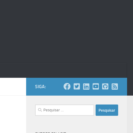
SIGA:
Pesquisar
por: