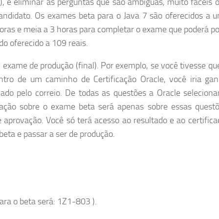
, e eliminar as perguntas que são ambíguas, muito fáceis 
 candidato. Os exames beta para o Java 7 são oferecidos a 
ras e meia a 3 horas para completar o exame que poderá po
o oferecido a 109 reais.
ame de produção (final). Por exemplo, se você tivesse qu
ntro de um caminho de Certificação Oracle, você iria ga
icado pelo correio. De todas as questões a Oracle seleciona
iação sobre o exame beta será apenas sobre essas quest
 aprovação. Você só terá acesso ao resultado e ao certifica
beta e passar a ser de produção.
ra o beta será: 1Z1-803 ).