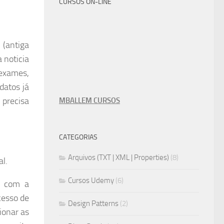
CURSOS ON-LINE
 (antiga
 noticia
 exames,
datos já
 precisa
MBALLEM CURSOS
CATEGORIAS
Arquivos (TXT | XML | Properties)
(8)
l.
Cursos Udemy
(6)
e com a
cesso de
Design Patterns
(2)
ionar as