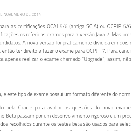
DE NOVEMBRO DE 2014
ara as certificações OCAJ 5/6 (antiga SCJA) ou OCPJP 5/6
tificações os referidos exames para a versão Java 7. Mas uma
candidatos. A nova versão foi praticamente dividida em dois
 então ter direito a fazer o exame para OCPJP 7. Para candi
sta apenas realizar o exame chamado "Upgrade", assim, não
, e este tipo de exame possui um formato diferente do norma
do pela Oracle para avaliar as questões do novo exam
xame Beta passam por um desenvolvimento rigoroso e um pro
ados recolhidos durante os testes beta são usados para selec