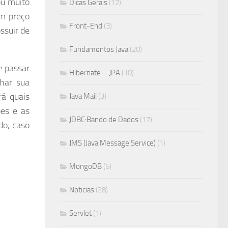
ou muito
Dicas Gerais
(12)
um preço
Front-End
(3)
ssuir de
Fundamentos Java
(20)
e passar
Hibernate – JPA
(10)
nhar sua
rá quais
Java Mail
(3)
ões e as
JDBC:Bando de Dados
(17)
do, caso
JMS (Java Message Service)
(1)
MongoDB
(6)
Noticias
(28)
Servlet
(1)