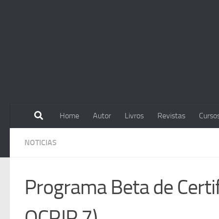
Skip to content
Home
Autor
Livros
Revistas
Curso
NOTICIAS
Programa Beta de Certif
OCPJP 7)