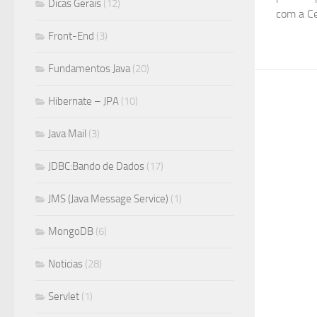
Dicas Gerais
(12)
com a Cer
Front-End
(3)
Fundamentos Java
(20)
Hibernate – JPA
(10)
Java Mail
(3)
JDBC:Bando de Dados
(17)
JMS (Java Message Service)
(1)
MongoDB
(6)
Noticias
(28)
Servlet
(1)