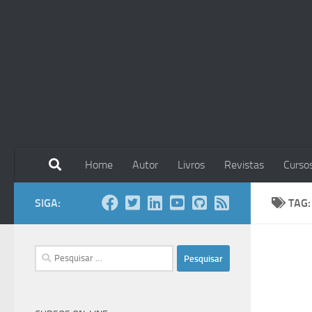
Skip to content
Home
Autor
Livros
Revistas
Curso
SIGA:
TAG
Pesquisar
por: