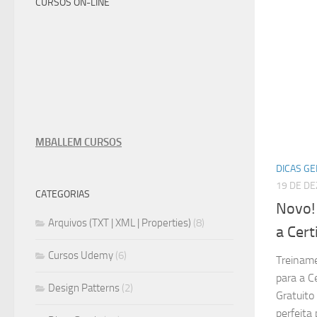
CURSOS ON-LINE
MBALLEM CURSOS
DICAS GE
19 DE D
CATEGORIAS
Novo!
Arquivos (TXT | XML | Properties)
(8)
a Cert
Cursos Udemy
(6)
Treinam
para a C
Design Patterns
(2)
Gratuito
perfeita