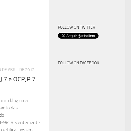
FOLLOW ON TWITTER
FOLLOW ON FACEBOOK
9 DE ABRIL DE 2012
J 7 e OCPJP 7
ui no blog uma
mento das
 do
6J-98. Recentemente
 certificações em