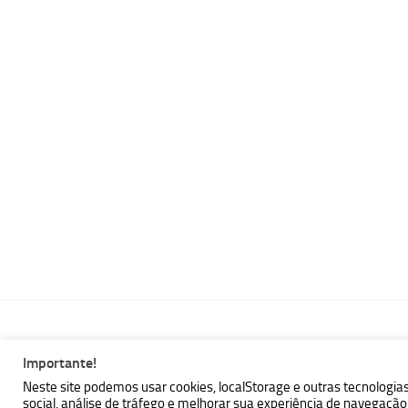
Importante!
MBallem | Programando com Java © 2026. Todos Direitos Reser
Neste site podemos usar cookies, localStorage e outras tecnologia
social, análise de tráfego e melhorar sua experiência de navegaç
Powered by
- Designed with the
Hueman theme