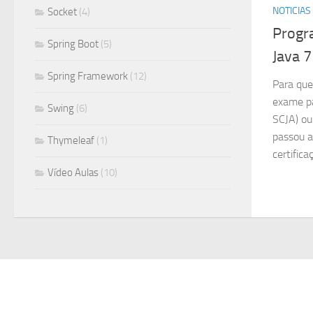
NOTICIAS
Socket
(4)
Progr
Spring Boot
(5)
Java 7
Spring Framework
(12)
Para que
exame pa
Swing
(6)
SCJA) ou
passou a
Thymeleaf
(1)
certifica
Vídeo Aulas
(10)