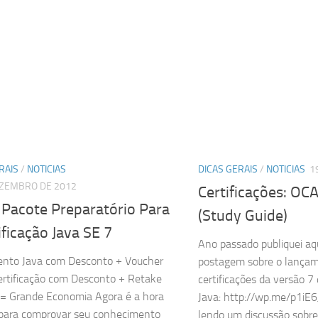
RAIS
/
NOTICIAS
DICAS GERAIS
/
NOTICIAS
1
EZEMBRO DE 2012
Certificações: OCA
 Pacote Preparatório Para
(Study Guide)
ificação Java SE 7
Ano passado publiquei aq
ento Java com Desconto + Voucher
postagem sobre o lança
ertificação com Desconto + Retake
certificações da versão 7
 = Grande Economia Agora é a hora
Java: http://wp.me/p1iE
 para comprovar seu conhecimento
lendo um discussão sobre