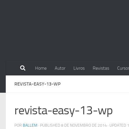
Skip to content
Home
Autor
Livros
Revistas
Curso
REVISTA-EASY-13-WP
revista-easy-13-wp
POR
BALLEM
· PUBLISHED
8 DE NOVEMBRO DE 2014
· UPDATED
1