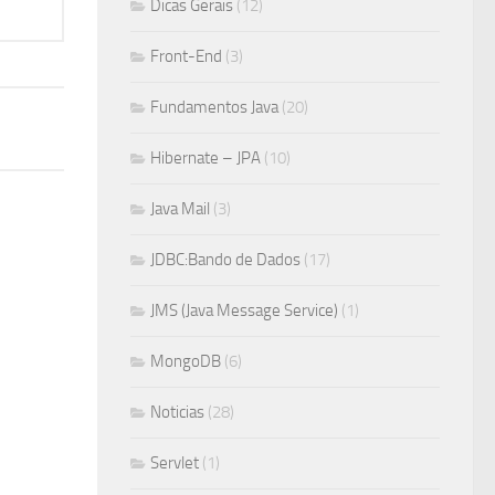
Dicas Gerais
(12)
Front-End
(3)
Fundamentos Java
(20)
Hibernate – JPA
(10)
Java Mail
(3)
JDBC:Bando de Dados
(17)
JMS (Java Message Service)
(1)
MongoDB
(6)
Noticias
(28)
Servlet
(1)