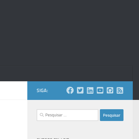
SIGA:
Pesquisar
por: