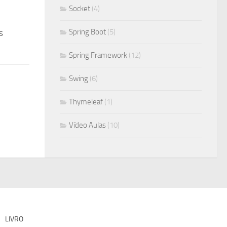
Socket
(4)
Spring Boot
(5)
s
Spring Framework
(12)
Swing
(6)
Thymeleaf
(1)
Vídeo Aulas
(10)
LIVRO