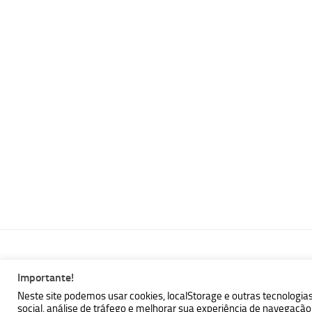
Importante!
MBallem | Programando com Java © 2026. Todos Direitos Reser
Neste site podemos usar cookies, localStorage e outras tecnologia
social, análise de tráfego e melhorar sua experiência de navegaç
Powered by
- Designed with the
Hueman theme