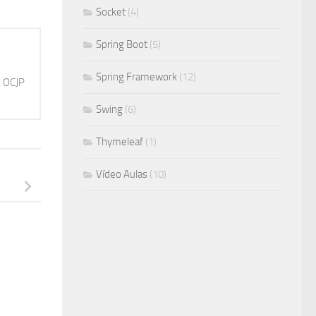
Socket
(4)
Spring Boot
(5)
Spring Framework
(12)
, OCJP
Swing
(6)
Thymeleaf
(1)
Vídeo Aulas
(10)