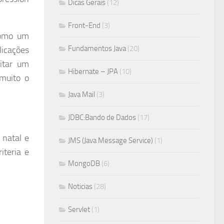
Dicas Gerais
(12)
Front-End
(3)
como um
Fundamentos Java
(20)
licações
itar um
Hibernate – JPA
(10)
 muito o
Java Mail
(3)
JDBC:Bando de Dados
(17)
 natal e
JMS (Java Message Service)
(1)
iteria e
MongoDB
(6)
Noticias
(28)
Servlet
(1)