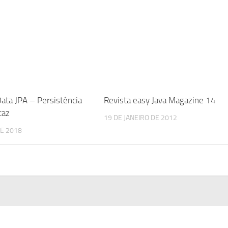
Data JPA – Persistência
Revista easy Java Magazine 14
caz
19 DE JANEIRO DE 2012
E 2018