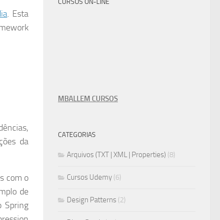
CURSOS ON-LINE
ia
. Esta
ramework
MBALLEM CURSOS
dências,
CATEGORIAS
ções da
Arquivos (TXT | XML | Properties)
(8)
as com o
Cursos Udemy
(6)
mplo de
Design Patterns
(2)
o Spring
ression