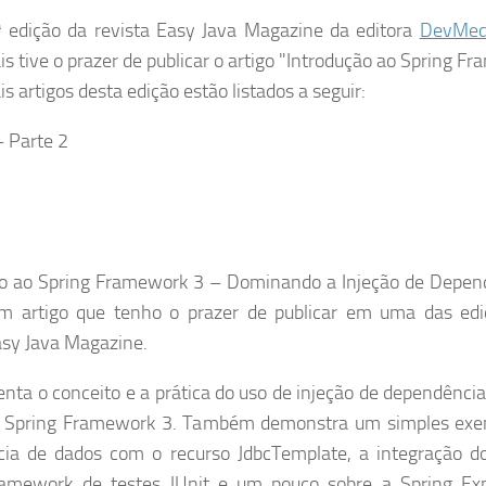
 edição da revista Easy Java Magazine da editora
DevMed
is tive o prazer de publicar o artigo "Introdução ao Spring F
artigos desta edição estão listados a seguir:
 Parte 2
ão ao Spring Framework 3 – Dominando a Injeção de Depen
m artigo que tenho o prazer de publicar em uma das edi
asy Java Magazine.
enta o conceito e a prática do uso de injeção de dependênci
do Spring Framework 3. Também demonstra um simples exe
ncia de dados com o recurso JdbcTemplate, a integração d
amework de testes JUnit e um pouco sobre a Spring Exp