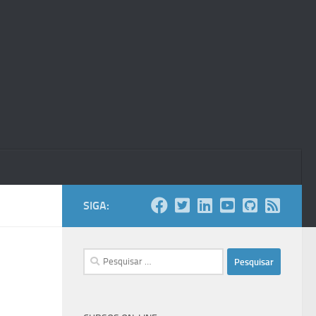
SIGA:
Pesquisar
por: