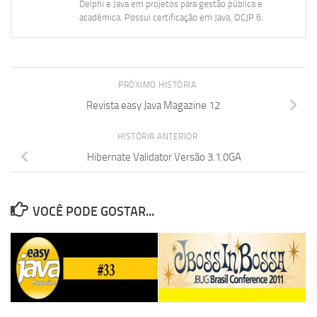
Delphi e Java em projetos para gestão pública e
acadêmica. Possui certificação em Java, OCJP 6.
PRÓXIMO HISTÓRIA
Revista easy Java Magazine 12
HISTÓRIA ANTERIOR
Hibernate Validator Versão 3.1.0GA
VOCÊ PODE GOSTAR...