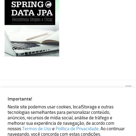
Importante!
Neste site podemos usar cookies, localStorage e outras
tecnologias semelhantes para personalizar conteúdo,
MBallem | Programando com Java © 2026. Todos Direitos
anúncios, recursos de mídia social, análise de tráfego e
Reservados.
melhorar sua experiência de navegação, de acordo com
nossos
Termos de Uso
e
Política de Privacidade
. Ao continuar
Powered by
- Designed with the
Hueman theme
navegando, você concorda com estas condições.