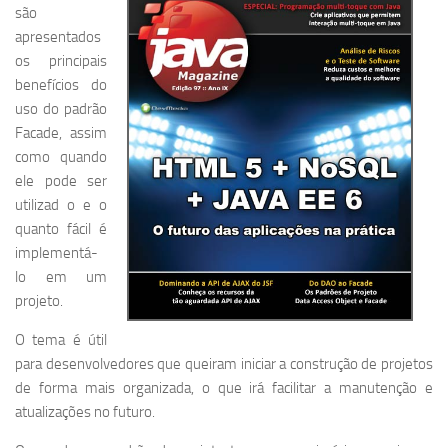
são
apresentados
os principais
benefícios do
uso do padrão
Facade, assim
como quando
ele pode ser
utilizad o e o
quanto fácil é
implementá-
lo em um
projeto.
O tema é útil
para desenvolvedores que queiram iniciar a construção de projetos
de forma mais organizada, o que irá facilitar a manutenção e
atualizações no futuro.