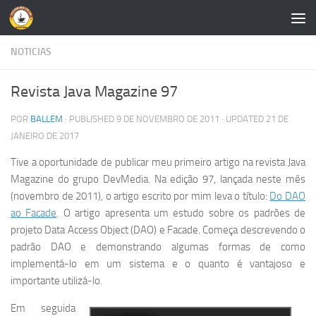
Skip to content
NOTICIAS
Revista Java Magazine 97
POR
BALLEM
· PUBLISHED
9 DE NOVEMBRO DE 2011
· UPDATED
21 DE
JANEIRO DE 2017
Tive a oportunidade de publicar meu primeiro artigo na revista Java
Magazine do grupo DevMedia. Na edição 97, lançada neste mês
(novembro de 2011), o artigo escrito por mim leva o título:
Do DAO
ao Facade
. O artigo apresenta um estudo sobre os padrões de
projeto Data Access Object (DAO) e Facade. Começa descrevendo o
padrão DAO e demonstrando algumas formas de como
implementá-lo em um sistema e o quanto é vantajoso e
importante utilizá-lo.
Em seguida