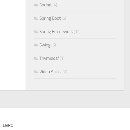
Socket
(4)
Spring Boot
(5)
Spring Framework
(12)
Swing
(6)
Thymeleaf
(1)
Vídeo Aulas
(10)
LIVRO