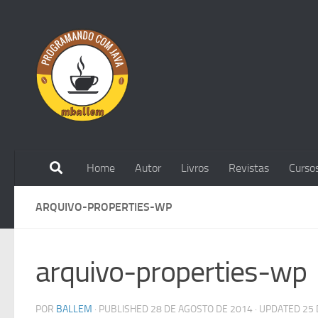
Skip to content
Home
Autor
Livros
Revistas
Curso
ARQUIVO-PROPERTIES-WP
arquivo-properties-wp
POR
BALLEM
· PUBLISHED
28 DE AGOSTO DE 2014
· UPDATED
25 