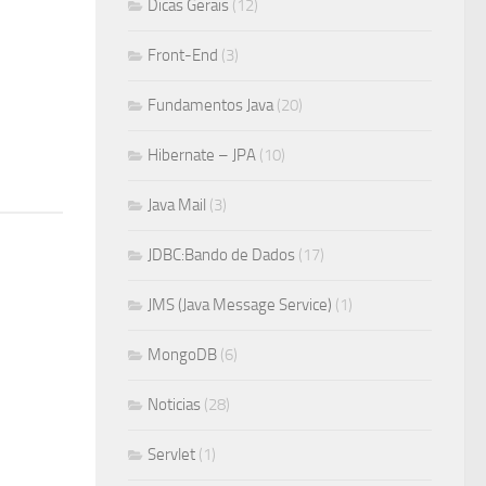
Dicas Gerais
(12)
Front-End
(3)
Fundamentos Java
(20)
Hibernate – JPA
(10)
Java Mail
(3)
JDBC:Bando de Dados
(17)
JMS (Java Message Service)
(1)
MongoDB
(6)
Noticias
(28)
Servlet
(1)