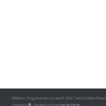
MBallem | Programando com Java © 2026. Todos Direitos Reser
Powered by
- Designed with the
Hueman theme