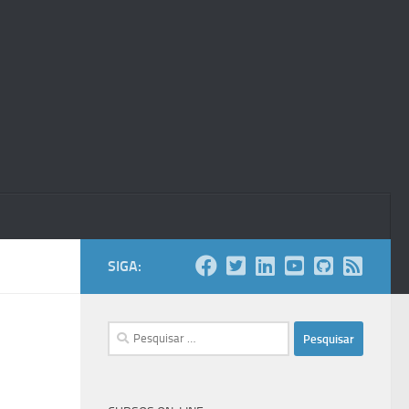
SIGA:
Pesquisar
por: