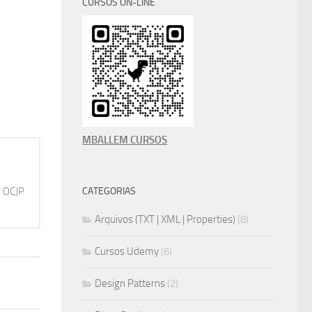
CURSOS ON-LINE
MBALLEM CURSOS
, OCJP
CATEGORIAS
Arquivos (TXT | XML | Properties)
(8)
Cursos Udemy
(6)
Design Patterns
(2)