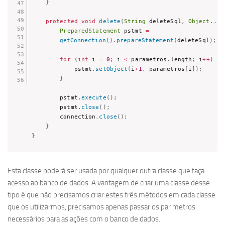
}
protected
void
delete
(
String
 deleteSql
,
Object
.
.
.
 
PreparedStatement
 pstmt 
=
getConnection
(
)
.
prepareStatement
(
deleteSql
)
;
for
(
int
 i 
=
0
;
 i 
<
 parametros
.
length
;
 i
++
)
{
            pstmt
.
setObject
(
i
+
1
,
 parametros
[
i
]
)
;
}
        pstmt
.
execute
(
)
;
        pstmt
.
close
(
)
;
        connection
.
close
(
)
;
}
}
Esta classe poderá ser usada por qualquer outra classe que faça
acesso ao banco de dados. A vantagem de criar uma classe desse
tipo é que não precisamos criar estes três métodos em cada classe
que os utilizarmos, precisamos apenas passar os par metros
necessários para as ações com o banco de dados.