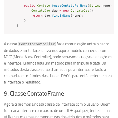
public
Contato
buscaContatoPorNome
(
String
 nome
)
th
ContatoDao
 dao 
=
new
ContatoDao
(
)
;
return
 dao
.
findByName
(
nome
)
;
}
}
A classe
faz a comunicação entre o banco
ContatoController
de dados e a interface, utilizamos aqui o modelo conhecido como
MVC (Model View Controller), onde separamos regras de negócios
e interface. Criamos aqui um método para manipular a data. Os
métodos desta classe serão chamados pela interface, e farão a
chamada aos métodos das classes DAO’s para então retornar para
a interface o resultado.
9. Classe ContatoFrame
Agora criaremos a nossa classe de interface com o usuário. Quem
for criar a interface com auxilio de uma IDE qualquer, tente apenas
utilizar as mesmas nomenclaturas dos atributos e métodos para