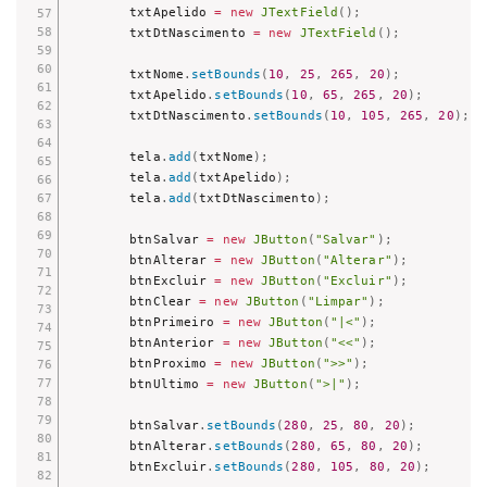
        txtApelido 
=
new
JTextField
(
)
;
        txtDtNascimento 
=
new
JTextField
(
)
;
        txtNome
.
setBounds
(
10
,
25
,
265
,
20
)
;
        txtApelido
.
setBounds
(
10
,
65
,
265
,
20
)
;
        txtDtNascimento
.
setBounds
(
10
,
105
,
265
,
20
)
;
        tela
.
add
(
txtNome
)
;
        tela
.
add
(
txtApelido
)
;
        tela
.
add
(
txtDtNascimento
)
;
        btnSalvar 
=
new
JButton
(
"Salvar"
)
;
        btnAlterar 
=
new
JButton
(
"Alterar"
)
;
        btnExcluir 
=
new
JButton
(
"Excluir"
)
;
        btnClear 
=
new
JButton
(
"Limpar"
)
;
        btnPrimeiro 
=
new
JButton
(
"|<"
)
;
        btnAnterior 
=
new
JButton
(
"<<"
)
;
        btnProximo 
=
new
JButton
(
">>"
)
;
        btnUltimo 
=
new
JButton
(
">|"
)
;
        btnSalvar
.
setBounds
(
280
,
25
,
80
,
20
)
;
        btnAlterar
.
setBounds
(
280
,
65
,
80
,
20
)
;
        btnExcluir
.
setBounds
(
280
,
105
,
80
,
20
)
;