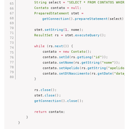
String
 select 
=
"SELECT * FROM CONTATOS WHERE 
Contato
 contato 
=
null
;
PreparedStatement
 stmt 
=
getConnection
(
)
.
prepareStatement
(
select
)
;
        stmt
.
setString
(
1
,
 nome
)
;
ResultSet
 rs 
=
 stmt
.
executeQuery
(
)
;
while
(
rs
.
next
(
)
)
{
            contato 
=
new
Contato
(
)
;
            contato
.
setId
(
rs
.
getLong
(
"id"
)
)
;
            contato
.
setNome
(
rs
.
getString
(
"nome"
)
)
;
            contato
.
setApelido
(
rs
.
getString
(
"apelido"
)
            contato
.
setDtNascimento
(
rs
.
getDate
(
"data_n
}
        rs
.
close
(
)
;
        stmt
.
close
(
)
;
getConnection
(
)
.
close
(
)
;
return
 contato
;
}
}