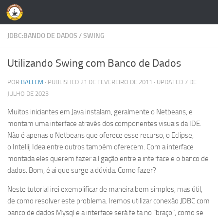
Skip to content
JDBC:BANDO DE DADOS
/
SWING
Utilizando Swing com Banco de Dados
POR
BALLEM
· PUBLISHED
21 DE FEVEREIRO DE 2011
· UPDATED
7 DE
JULHO DE 2023
Muitos iniciantes em Java instalam, geralmente o Netbeans, e
montam uma interface através dos componentes visuais da IDE.
Não é apenas o Netbeans que oferece esse recurso, o Eclipse,
o Intellij Idea entre outros também oferecem. Com a interface
montada eles querem fazer a ligação entre a interface e o banco de
dados. Bom, é ai que surge a dúvida. Como fazer?
Neste tutorial irei exemplificar de maneira bem simples, mas útil,
de como resolver este problema. Iremos utilizar conexão JDBC com
banco de dados Mysql e a interface será feita no “braço”, como se