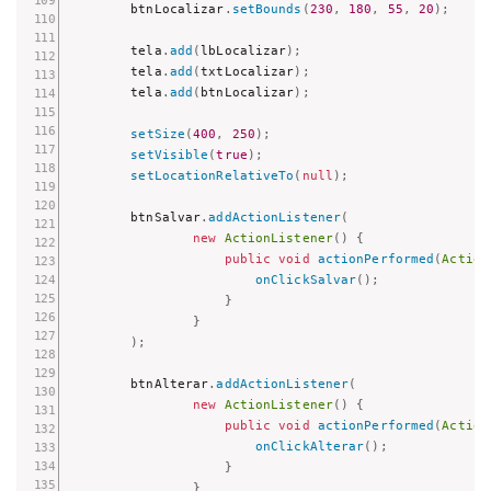
        btnLocalizar
.
setBounds
(
230
,
180
,
55
,
20
)
;
        tela
.
add
(
lbLocalizar
)
;
        tela
.
add
(
txtLocalizar
)
;
        tela
.
add
(
btnLocalizar
)
;
setSize
(
400
,
250
)
;
setVisible
(
true
)
;
setLocationRelativeTo
(
null
)
;
        btnSalvar
.
addActionListener
(
new
ActionListener
(
)
{
public
void
actionPerformed
(
Action
onClickSalvar
(
)
;
}
}
)
;
        btnAlterar
.
addActionListener
(
new
ActionListener
(
)
{
public
void
actionPerformed
(
Action
onClickAlterar
(
)
;
}
}