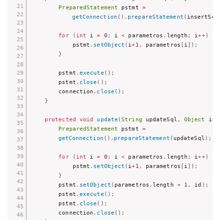
PreparedStatement
 pstmt 
=
getConnection
(
)
.
prepareStatement
(
insertSql
for
(
int
 i 
=
0
;
 i 
<
 parametros
.
length
;
 i
++
)
{
            pstmt
.
setObject
(
i
+
1
,
 parametros
[
i
]
)
;
}
        pstmt
.
execute
(
)
;
        pstmt
.
close
(
)
;
        connection
.
close
(
)
;
}
protected
void
update
(
String
 updateSql
,
Object
 id
,
PreparedStatement
 pstmt 
=
getConnection
(
)
.
prepareStatement
(
updateSql
)
;
for
(
int
 i 
=
0
;
 i 
<
 parametros
.
length
;
 i
++
)
{
            pstmt
.
setObject
(
i
+
1
,
 parametros
[
i
]
)
;
}
        pstmt
.
setObject
(
parametros
.
length 
+
1
,
 id
)
;
        pstmt
.
execute
(
)
;
        pstmt
.
close
(
)
;
        connection
.
close
(
)
;