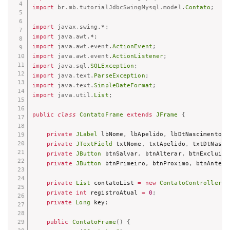
import
br
.
mb
.
tutorialJdbcSwingMysql
.
model
.
Contato
;
import
javax
.
swing
.
*
;
import
java
.
awt
.
*
;
import
java
.
awt
.
event
.
ActionEvent
;
import
java
.
awt
.
event
.
ActionListener
;
import
java
.
sql
.
SQLException
;
import
java
.
text
.
ParseException
;
import
java
.
text
.
SimpleDateFormat
;
import
java
.
util
.
List
;
public
class
ContatoFrame
extends
JFrame
{
private
JLabel
 lbNome
,
 lbApelido
,
 lbDtNascimento
;
private
JTextField
 txtNome
,
 txtApelido
,
 txtDtNasci
private
JButton
 btnSalvar
,
 btnAlterar
,
 btnExcluir
,
private
JButton
 btnPrimeiro
,
 btnProximo
,
 btnAnteri
private
List
 contatoList 
=
new
ContatoController
(
)
private
int
 registroAtual 
=
0
;
private
Long
 key
;
public
ContatoFrame
(
)
{