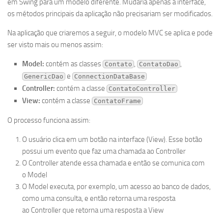
em Swing para um modelo diferente. Mudaria apenas a interface,
os métodos principais da aplicação não precisariam ser modificados.
Na aplicação que criaremos a seguir, o modelo MVC se aplica e pode
ser visto mais ou menos assim:
Model:
contém as classes
,
,
Contato
ContatoDao
e
GenericDao
ConnectionDataBase
Controller:
contém a classe
ContatoController
View:
contém a classe
ContatoFrame
O processo funciona assim:
O usuário clica em um botão na interface (View). Esse botão
possui um evento que faz uma chamada ao Controller
O Controller atende essa chamada e então se comunica com
o Model
O Model executa, por exemplo, um acesso ao banco de dados,
como uma consulta, e então retorna uma resposta
ao Controller que retorna uma resposta a View