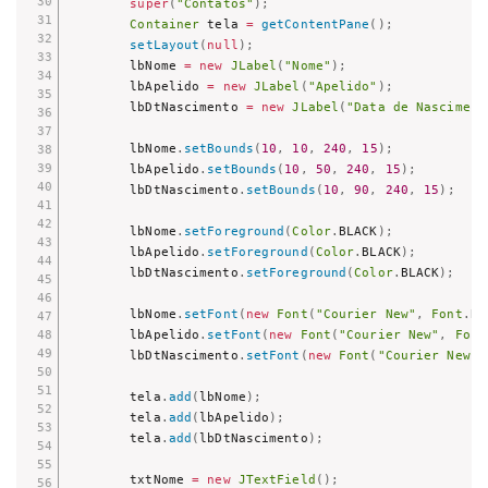
super
(
"Contatos"
)
;
Container
 tela 
=
getContentPane
(
)
;
setLayout
(
null
)
;
        lbNome 
=
new
JLabel
(
"Nome"
)
;
        lbApelido 
=
new
JLabel
(
"Apelido"
)
;
        lbDtNascimento 
=
new
JLabel
(
"Data de Nasciment
        lbNome
.
setBounds
(
10
,
10
,
240
,
15
)
;
        lbApelido
.
setBounds
(
10
,
50
,
240
,
15
)
;
        lbDtNascimento
.
setBounds
(
10
,
90
,
240
,
15
)
;
        lbNome
.
setForeground
(
Color
.
BLACK
)
;
        lbApelido
.
setForeground
(
Color
.
BLACK
)
;
        lbDtNascimento
.
setForeground
(
Color
.
BLACK
)
;
        lbNome
.
setFont
(
new
Font
(
"Courier New"
,
Font
.
BO
        lbApelido
.
setFont
(
new
Font
(
"Courier New"
,
Font
        lbDtNascimento
.
setFont
(
new
Font
(
"Courier New"
,
        tela
.
add
(
lbNome
)
;
        tela
.
add
(
lbApelido
)
;
        tela
.
add
(
lbDtNascimento
)
;
        txtNome 
=
new
JTextField
(
)
;