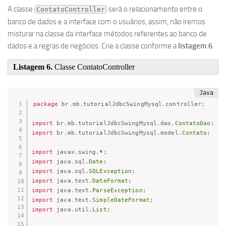
A classe
será o relacionamento entre o
ContatoController
banco de dados e a interface com o usuários, assim, não iremos
misturar na classe da interface métodos referentes ao banco de
dados e a regras de negócios. Crie a classe conforme a
listagem 6
.
Listagem 6.
Classe ContatoController
package
br
.
mb
.
tutorialJdbcSwingMysql
.
controller
;
import
br
.
mb
.
tutorialJdbcSwingMysql
.
dao
.
ContatoDao
;
import
br
.
mb
.
tutorialJdbcSwingMysql
.
model
.
Contato
;
import
javax
.
swing
.
*
;
import
java
.
sql
.
Date
;
import
java
.
sql
.
SQLException
;
import
java
.
text
.
DateFormat
;
import
java
.
text
.
ParseException
;
import
java
.
text
.
SimpleDateFormat
;
import
java
.
util
.
List
;