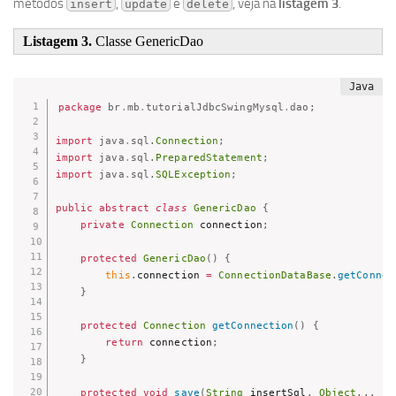
métodos
,
e
, veja na
listagem 3
.
insert
update
delete
Listagem 3.
Classe GenericDao
package
br
.
mb
.
tutorialJdbcSwingMysql
.
dao
;
import
java
.
sql
.
Connection
;
import
java
.
sql
.
PreparedStatement
;
import
java
.
sql
.
SQLException
;
public
abstract
class
GenericDao
{
private
Connection
 connection
;
protected
GenericDao
(
)
{
this
.
connection 
=
ConnectionDataBase
.
getConnec
}
protected
Connection
getConnection
(
)
{
return
 connection
;
}
protected
void
save
(
String
 insertSql
,
Object
.
.
.
 pa