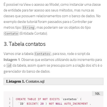
É possível na View o acesso ao Model, como instanciar uma classe
de entidade para ter acesso aos seus métodos, mas nunca as
classes que possuem relacionamentos com o banco de dados. No
exemplo deste tutorial foram passados para o Controller par
metros tipo
, mas poderiam ser os objetos do tipo
String
(Entidade Contato).
Contato
3. Tabela contatos
Vamos criar a tabela
, para isso, rode o script da
Contatos
listagem 1
. Observe que estamos utilizando auto incremento para
o
da tabela, assim quem se preocupa com a criação dos id’s é o
id
gerenciador do banco de dados.
Listagem 1.
Contatos.sql
CREATE
TABLE
IF
NOT
EXISTS
`
contatos
`
(
`
ID
`
BIGINT
(
20
)
NOT
NULL
AUTO_INCREMENT
,