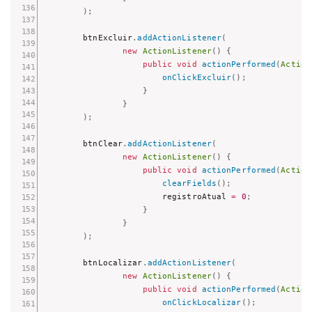
)
;
        btnExcluir
.
addActionListener
(
new
ActionListener
(
)
{
public
void
actionPerformed
(
Action
onClickExcluir
(
)
;
}
}
)
;
        btnClear
.
addActionListener
(
new
ActionListener
(
)
{
public
void
actionPerformed
(
Action
clearFields
(
)
;
                        registroAtual 
=
0
;
}
}
)
;
        btnLocalizar
.
addActionListener
(
new
ActionListener
(
)
{
public
void
actionPerformed
(
Action
onClickLocalizar
(
)
;