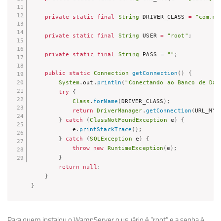
private
static
final
String
 DRIVER_CLASS 
=
"com.my
private
static
final
String
 USER 
=
"root"
;
private
static
final
String
 PASS 
=
""
;
public
static
Connection
getConnection
(
)
{
System
.
out
.
println
(
"Conectando ao Banco de Dad
try
{
Class
.
forName
(
DRIVER_CLASS
)
;
return
DriverManager
.
getConnection
(
URL_MYS
}
catch
(
ClassNotFoundException
 e
)
{
			e
.
printStackTrace
(
)
;
}
catch
(
SQLException
 e
)
{
throw
new
RuntimeException
(
e
)
;
}
return
null
;
}
}
Para quem instalou o WampServer o usuário é “root” e a senha é