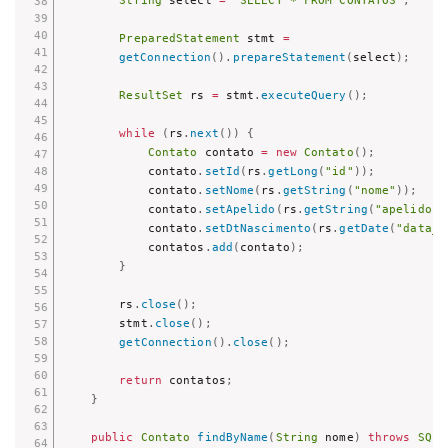
PreparedStatement
 stmt 
=
getConnection
(
)
.
prepareStatement
(
select
)
;
ResultSet
 rs 
=
 stmt
.
executeQuery
(
)
;
while
(
rs
.
next
(
)
)
{
Contato
 contato 
=
new
Contato
(
)
;
            contato
.
setId
(
rs
.
getLong
(
"id"
)
)
;
            contato
.
setNome
(
rs
.
getString
(
"nome"
)
)
;
            contato
.
setApelido
(
rs
.
getString
(
"apelido"
)
            contato
.
setDtNascimento
(
rs
.
getDate
(
"data_n
            contatos
.
add
(
contato
)
;
}
        rs
.
close
(
)
;
        stmt
.
close
(
)
;
getConnection
(
)
.
close
(
)
;
return
 contatos
;
}
public
Contato
findByName
(
String
 nome
)
throws
SQLE