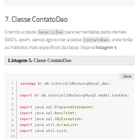
7. Classe ContatoDao
Criamos a classe
para ser herdadas pelos demais
GenericDao
DAO’s, assim, vamos agora criar a classe
, onde terão
ContatoDao
os métodos mais específicos da classe. Veja na
listagem 5
.
Listagem 5.
Classe ContatoDao
package
br
.
mb
.
tutorialJdbcSwingMysql
.
dao
;
import
br
.
mb
.
tutorialJdbcSwingMysql
.
model
.
Contato
;
import
java
.
sql
.
PreparedStatement
;
import
java
.
sql
.
ResultSet
;
import
java
.
sql
.
SQLException
;
import
java
.
util
.
ArrayList
;
import
java
.
util
.
List
;