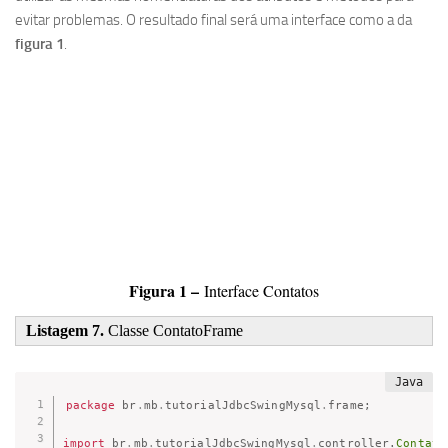
evitar problemas. O resultado final será uma interface como a da
figura 1
.
Figura 1 –
Interface Contatos
Listagem 7.
Classe ContatoFrame
package
br
.
mb
.
tutorialJdbcSwingMysql
.
frame
;
import
br
.
mb
.
tutorialJdbcSwingMysql
.
controller
.
Contato