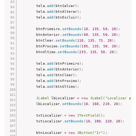
        tela
.
add
(
btnSalvar
)
;
        tela
.
add
(
btnAlterar
)
;
        tela
.
add
(
btnExcluir
)
;
        btnPrimeiro
.
setBounds
(
10
,
135
,
50
,
20
)
;
        btnAnterior
.
setBounds
(
60
,
135
,
50
,
20
)
;
        btnClear
.
setBounds
(
110
,
135
,
75
,
20
)
;
        btnProximo
.
setBounds
(
185
,
135
,
50
,
20
)
;
        btnUltimo
.
setBounds
(
235
,
135
,
50
,
20
)
;
        tela
.
add
(
btnPrimeiro
)
;
        tela
.
add
(
btnAnterior
)
;
        tela
.
add
(
btnClear
)
;
        tela
.
add
(
btnProximo
)
;
        tela
.
add
(
btnUltimo
)
;
JLabel
 lbLocalizar 
=
new
JLabel
(
"Localizar por
        lbLocalizar
.
setBounds
(
10
,
160
,
220
,
20
)
;
        txtLocalizar 
=
new
JTextField
(
)
;
        txtLocalizar
.
setBounds
(
10
,
180
,
220
,
20
)
;
        btnLocalizar 
=
new
JButton
(
"Ir"
)
;