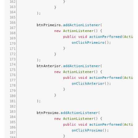
}
}
)
;
        btnPrimeiro
.
addActionListener
(
new
ActionListener
(
)
{
public
void
actionPerformed
(
Action
onClickPrimeiro
(
)
;
}
}
)
;
        btnAnterior
.
addActionListener
(
new
ActionListener
(
)
{
public
void
actionPerformed
(
Action
onClickAnterior
(
)
;
}
}
)
;
        btnProximo
.
addActionListener
(
new
ActionListener
(
)
{
public
void
actionPerformed
(
Action
onClickProximo
(
)
;
}