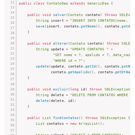
public
class
ContatoDao
extends
GenericDao
{
public
void
salvar
(
Contato
 contato
)
throws
SQLExce
String
 insert 
=
"INSERT INTO CONTATOS(nome, ap
save
(
insert
,
 contato
.
getNome
(
)
,
 contato
.
getApe
}
public
void
alterar
(
Contato
 contato
)
throws
SQLExc
String
 update 
=
"UPDATE CONTATOS "
+
"SET nome = ?, apelido = ?, data_nasci
"WHERE id = ?"
;
update
(
update
,
 contato
.
getId
(
)
,
 contato
.
getNom
               contato
.
getApelido
(
)
,
 contato
.
getDtNasc
}
public
void
excluir
(
long
 id
)
throws
SQLException
{
String
 delete 
=
"DELETE FROM CONTATOS WHERE id
delete
(
delete
,
 id
)
;
}
public
List
findContatos
(
)
throws
SQLException
{
List
 contatos 
=
new
ArrayList
(
)
;
String
 select 
=
"SELECT * FROM CONTATOS"
;