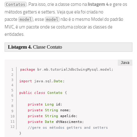
. Para isso, crie a classe como na
listagem 4
e gere os
Contatos
métodos getters e setters. Veja que ela foi criada no
pacote
, esse
não é o mesmo Model do padrão
model
model
MVC, é um pacote onde se costuma colocar as classes de
entidades.
Listagem 4.
Classe Contato
package
br
.
mb
.
tutorialJdbcSwingMysql
.
model
;
import
java
.
sql
.
Date
;
public
class
Contato
{
private
Long
 id
;
private
String
 nome
;
private
String
 apelido
;
private
Date
 dtNascimento
;
//gere os métodos getters and setters
}