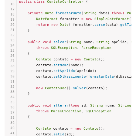
public
class
ContatoController
{
private
Date
formatarData
(
String
 data
)
throws
Pars
DateFormat
 formatter 
=
new
SimpleDateFormat
(
"d
return
new
Date
(
 formatter
.
parse
(
data
)
.
getTime
}
public
void
salvar
(
String
 nome
,
String
 apelido
,
St
throws
SQLException
,
ParseException
{
Contato
 contato 
=
new
Contato
(
)
;
        contato
.
setNome
(
nome
)
;
        contato
.
setApelido
(
apelido
)
;
        contato
.
setDtNascimento
(
formatarData
(
dtNascime
new
ContatoDao
(
)
.
salvar
(
contato
)
;
}
public
void
alterar
(
long
 id
,
String
 nome
,
String
 a
throws
ParseException
,
SQLException
{
Contato
 contato 
=
new
Contato
(
)
;
        contato
.
setId
(
id
)
;