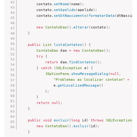
        contato
.
setNome
(
nome
)
;
        contato
.
setApelido
(
apelido
)
;
        contato
.
setDtNascimento
(
formatarData
(
dtNascime
new
ContatoDao
(
)
.
alterar
(
contato
)
;
}
public
List
listaContatos
(
)
{
ContatoDao
 dao 
=
new
ContatoDao
(
)
;
try
{
return
 dao
.
findContatos
(
)
;
}
catch
(
SQLException
 e
)
{
JOptionPane
.
showMessageDialog
(
null
,
"Problemas ao localizar contaton"
+
				e
.
getLocalizedMessage
(
)
)
;
}
return
null
;
}
public
void
excluir
(
long
 id
)
throws
SQLException
{
new
ContatoDao
(
)
.
excluir
(
id
)
;
}