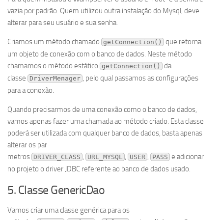
vazia por padrão. Quem utilizou outra instalação do Mysql, deve
alterar para seu usuário e sua senha.
Criamos um método chamado
que retorna
getConnection()
um objeto de conexão com o banco de dados. Neste método
chamamos o método estático
da
getConnection()
classe
, pelo qual passamos as configurações
DriverMenager
para a conexão.
Quando precisarmos de uma conexão como o banco de dados,
vamos apenas fazer uma chamada ao método criado. Esta classe
poderá ser utilizada com qualquer banco de dados, basta apenas
alterar os par
metros
,
,
,
e adicionar
DRIVER_CLASS
URL_MYSQL
USER
PASS
no projeto o driver JDBC referente ao banco de dados usado.
5. Classe GenericDao
Vamos criar uma classe genérica para os