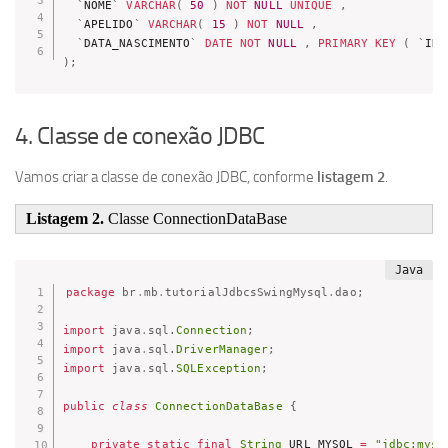
`
NOME
`
VARCHAR
(
50
)
NOT
NULL
UNIQUE
,
`
APELIDO
`
VARCHAR
(
15
)
NOT
NULL
,
`
DATA_NASCIMENTO
`
DATE
NOT
NULL
,
PRIMARY
KEY
(
`
ID
`
)
;
4. Classe de conexão JDBC
Vamos criar a classe de conexão JDBC, conforme
listagem 2
.
Listagem 2.
Classe ConnectionDataBase
package
br
.
mb
.
tutorialJdbcsSwingMysql
.
dao
;
import
java
.
sql
.
Connection
;
import
java
.
sql
.
DriverManager
;
import
java
.
sql
.
SQLException
;
public
class
ConnectionDataBase
{
private
static
final
String
 URL_MYSQL 
=
"jdbc:mysq