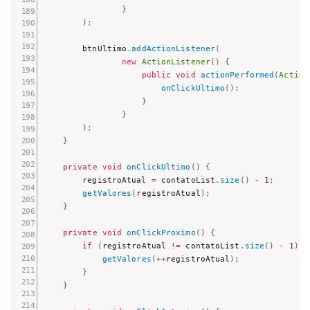
}
)
;
        btnUltimo
.
addActionListener
(
new
ActionListener
(
)
{
public
void
actionPerformed
(
Action
onClickUltimo
(
)
;
}
}
)
;
}
private
void
onClickUltimo
(
)
{
        registroAtual 
=
 contatoList
.
size
(
)
-
1
;
getValores
(
registroAtual
)
;
}
private
void
onClickProximo
(
)
{
if
(
registroAtual 
!=
 contatoList
.
size
(
)
-
1
)
{
getValores
(
++
registroAtual
)
;
}
}