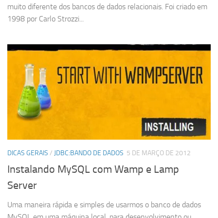
muito diferente dos bancos de dados relacionais. Foi criado em
1998 por Carlo Strozzi...
DICAS GERAIS
/
JDBC:BANDO DE DADOS
5 DE MARÇO DE 2012
Instalando MySQL com Wamp e Lamp
Server
Uma maneira rápida e simples de usarmos o banco de dados
MySQL em uma máquina local, para desenvolvimento ou