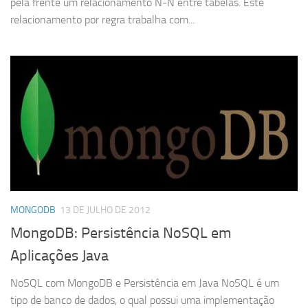
pela frente um relacionamento N-N entre tabelas. Este
relacionamento por regra trabalha com...
MONGODB
13 DE JULHO DE 2012
MongoDB: Persistência NoSQL em
Aplicações Java
NoSQL com MongoDB e Persistência em Java NoSQL é um
tipo de banco de dados, o qual possui uma implementação