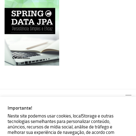
Importante!
Neste site podemos usar cookies, localStorage e outras
tecnologias semelhantes para personalizar conteúdo,
MBallem | Programando com Java © 2026. Todos Direitos
anúncios, recursos de mídia social, análise de tráfego e
Reservados.
melhorar sua experiência de navegação, de acordo com