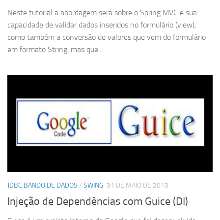
Neste tutorial a abordagem será sobre o Spring MVC e sua
capacidade de validar dados inseridos no formulário (view),
como também a conversão de valores que vem do formulário
em formato String, mas que...
JDBC:BANDO DE DADOS
/
SWING
31 DE MAIO DE 2013
Injeção de Dependências com Guice (DI)