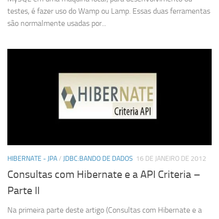
testes, é fazer uso do Wamp ou Lamp. Essas duas ferramentas
são normalmente usadas por...
HIBERNATE - JPA
/
JDBC:BANDO DE DADOS
16 DE JANEIRO DE 2012
Consultas com Hibernate e a API Criteria –
Parte II
Na primeira parte deste artigo (Consultas com Hibernate e a