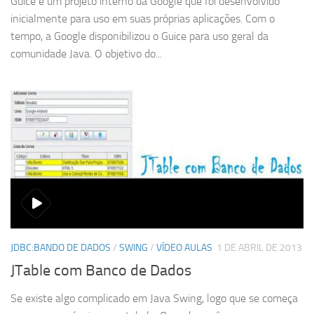
Guice é um projeto interno da Google que foi desenvolvido
inicialmente para uso em suas próprias aplicações. Com o
tempo, a Google disponibilizou o Guice para uso geral da
comunidade Java. O objetivo do...
JDBC:BANDO DE DADOS
/
SWING
/
VÍDEO AULAS
1 DE ABRIL DE 2013
JTable com Banco de Dados
Se existe algo complicado em Java Swing, logo que se começa