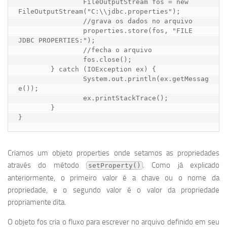
		FileOutputStream fos = new 
FileOutputStream("C:\\jdbc.properties");

		//grava os dados no arquivo

		properties.store(fos, "FILE 
JDBC PROPERTIES:");

		//fecha o arquivo

		fos.close();

	} catch (IOException ex) {

		System.out.println(ex.getMessag
e());

		ex.printStackTrace();

	}

}
Criamos um objeto properties onde setamos as propriedades
através do método
. Como já explicado
setProperty()
anteriormente, o primeiro valor é a chave ou o nome da
propriedade, e o segundo valor é o valor da propriedade
propriamente dita.
O objeto fos cria o fluxo para escrever no arquivo definido em seu