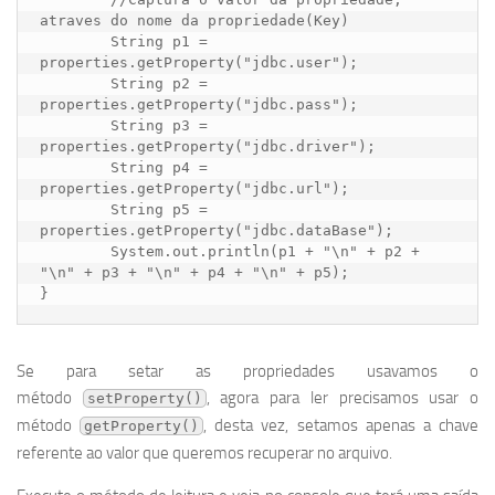
atraves do nome da propriedade(Key)

	String p1 = 
properties.getProperty("jdbc.user");

	String p2 = 
properties.getProperty("jdbc.pass");

	String p3 = 
properties.getProperty("jdbc.driver");

	String p4 = 
properties.getProperty("jdbc.url");

	String p5 = 
properties.getProperty("jdbc.dataBase");

	System.out.println(p1 + "\n" + p2 + 
"\n" + p3 + "\n" + p4 + "\n" + p5);

}
Se para setar as propriedades usavamos o
método
, agora para ler precisamos usar o
setProperty()
método
, desta vez, setamos apenas a chave
getProperty()
referente ao valor que queremos recuperar no arquivo.