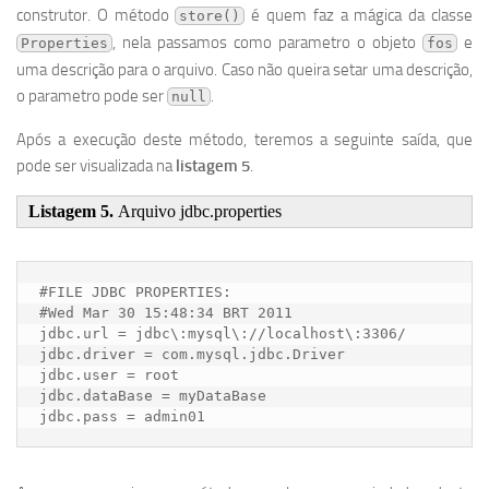
construtor. O método
é quem faz a mágica da classe
store()
, nela passamos como parametro o objeto
e
Properties
fos
uma descrição para o arquivo. Caso não queira setar uma descrição,
o parametro pode ser
.
null
Após a execução deste método, teremos a seguinte saída, que
pode ser visualizada na
listagem 5
.
Listagem 5.
Arquivo jdbc.properties
#FILE JDBC PROPERTIES:

#Wed Mar 30 15:48:34 BRT 2011

jdbc.url = jdbc\:mysql\://localhost\:3306/

jdbc.driver = com.mysql.jdbc.Driver

jdbc.user = root

jdbc.dataBase = myDataBase

jdbc.pass = admin01