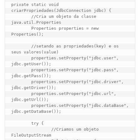
private static void 
criarPropriedades(JdbcConnection jdbc) {

	//Cria um objeto da classe 
java.util.Properties

	Properties properties = new 
Properties();

	//setando as propriedades(key) e os 
seus valores(value)

	properties.setProperty("jdbc.user", 
jdbc.getUser());

	properties.setProperty("jdbc.pass", 
jdbc.getPass());

	properties.setProperty("jdbc.driver", 
jdbc.getDriver());

	properties.setProperty("jdbc.url", 
jdbc.getUrl());

	properties.setProperty("jdbc.dataBase", 
jdbc.getDataBase());

	try {

		//Criamos um objeto 
FileOutputStream            
