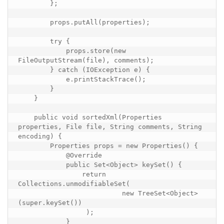
        };

        props.putAll(properties);

        try {

            props.store(new 
FileOutputStream(file), comments);

        } catch (IOException e) {

            e.printStackTrace();

        }

    }

    public void sortedXml(Properties 
properties, File file, String comments, String 
encoding) {

        Properties props = new Properties() {

            @Override

            public Set<Object> keySet() {

                return 
Collections.unmodifiableSet(

                          new TreeSet<Object>
(super.keySet())

                 );

            }
