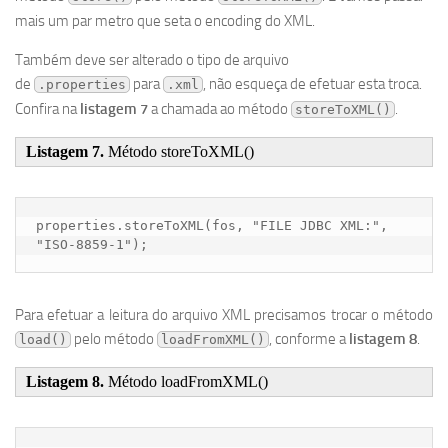
mais um par metro que seta o encoding do XML.
Também deve ser alterado o tipo de arquivo
de
para
, não esqueça de efetuar esta troca.
.properties
.xml
Confira na
listagem 7
a chamada ao método
.
storeToXML()
Listagem 7.
Método storeToXML()
properties.storeToXML(fos, "FILE JDBC XML:", 
"ISO-8859-1");
Para efetuar a leitura do arquivo XML precisamos trocar o método
pelo método
, conforme a
listagem 8
.
load()
loadFromXML()
Listagem 8.
Método loadFromXML()