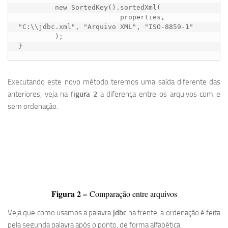
	 new SortedKey().sortedXml(

			 properties, 
"C:\\jdbc.xml", "Arquivo XML", "ISO-8859-1"

	 );

}
Executando este novo método teremos uma saída diferente das
anteriores, veja na
figura 2
a diferença entre os arquivos com e
sem ordenação.
Figura 2 –
Comparação entre arquivos
Veja que como usamos a palavra
jdbc
na frente, a ordenação é feita
pela segunda palavra após o ponto, de forma alfabética.