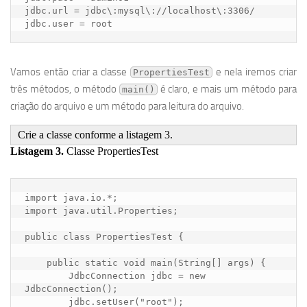
jdbc.url = jdbc\:mysql\://localhost\:3306/

jdbc.user = root
Vamos então criar a classe
e nela iremos criar
PropertiesTest
três métodos, o método
é claro, e mais um método para
main()
criação do arquivo e um método para leitura do arquivo.
Crie a classe conforme a listagem 3.
Listagem 3.
Classe PropertiesTest
import java.io.*;

import java.util.Properties;

public class PropertiesTest {

    public static void main(String[] args) {

        JdbcConnection jdbc = new 
JdbcConnection();

        jdbc.setUser("root");
