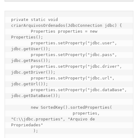
private static void 
criarArquivosOrdenados(JdbcConnection jdbc) {

	Properties properties = new 
Properties();

	properties.setProperty("jdbc.user", 
jdbc.getUser());

	properties.setProperty("jdbc.pass", 
jdbc.getPass());

	properties.setProperty("jdbc.driver", 
jdbc.getDriver());

	properties.setProperty("jdbc.url", 
jdbc.getUrl());

	properties.setProperty("jdbc.dataBase", 
jdbc.getDataBase());

	new SortedKey().sortedProperties(

			 properties, 
"C:\\jdbc.properties", "Arquivo de 
Propriedades"

	 );
