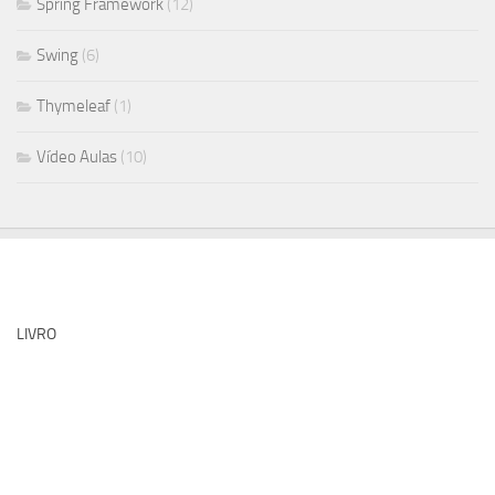
Spring Framework
(12)
Swing
(6)
Thymeleaf
(1)
Vídeo Aulas
(10)
LIVRO