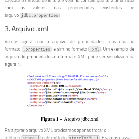
Execute o método de leitura e veja no console que terá uma saída
com os valores das propriedades existentes no
arquivo
.
jdbc.properties
3. Arquivo .xml
Vamos agora criar o arquivo de propriedades, mas não no
formato
, e sim no formato
. Um exemplo de
.properties
.xml
arquivo de propriedades no formato XML pode ser visualizado na
figura 1
.
Figura 1 –
Arquivo jdbc.xml
Para gerar o arquivo XML precisamos apenas trocar o
método
pelo método
. E vamos passar
store()
storeToXML()