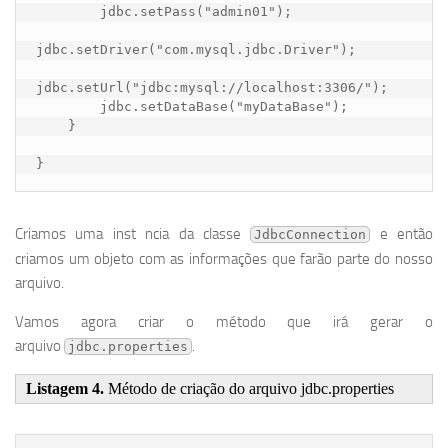
        jdbc.setPass("admin01");

jdbc.setDriver("com.mysql.jdbc.Driver");

jdbc.setUrl("jdbc:mysql://localhost:3306/");

        jdbc.setDataBase("myDataBase");

    }

}
Criamos uma inst ncia da classe
e então
JdbcConnection
criamos um objeto com as informações que farão parte do nosso
arquivo.
Vamos agora criar o método que irá gerar o
arquivo
.
jdbc.properties
Listagem 4.
Método de criação do arquivo jdbc.properties