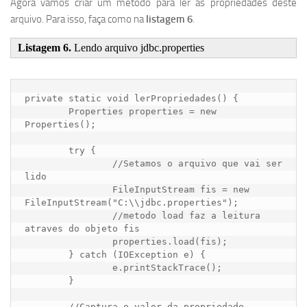
Agora vamos criar um método para ler as propriedades deste
arquivo. Para isso, faça como na
listagem 6
.
Listagem 6.
Lendo arquivo jdbc.properties
private static void lerPropriedades() {

	Properties properties = new 
Properties();

	try {

		//Setamos o arquivo que vai ser 
lido

		FileInputStream fis = new 
FileInputStream("C:\\jdbc.properties");

		//metodo load faz a leitura 
atraves do objeto fis

		properties.load(fis);

	} catch (IOException e) {

		e.printStackTrace();

	}

	//Captura o valor da propriedade, 