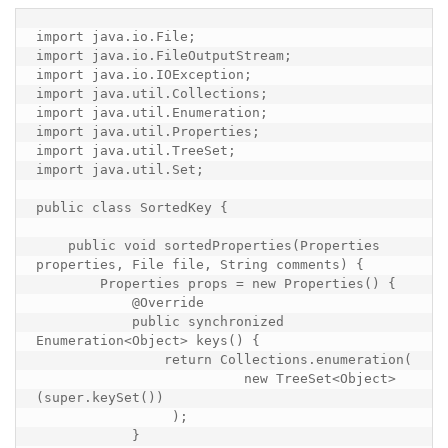
import java.io.File;

import java.io.FileOutputStream;

import java.io.IOException;

import java.util.Collections;

import java.util.Enumeration;

import java.util.Properties;

import java.util.TreeSet;

import java.util.Set;   

public class SortedKey {

    public void sortedProperties(Properties 
properties, File file, String comments) {

        Properties props = new Properties() {

            @Override

            public synchronized 
Enumeration<Object> keys() {

                return Collections.enumeration(

                          new TreeSet<Object>
(super.keySet())

                 );

            }
