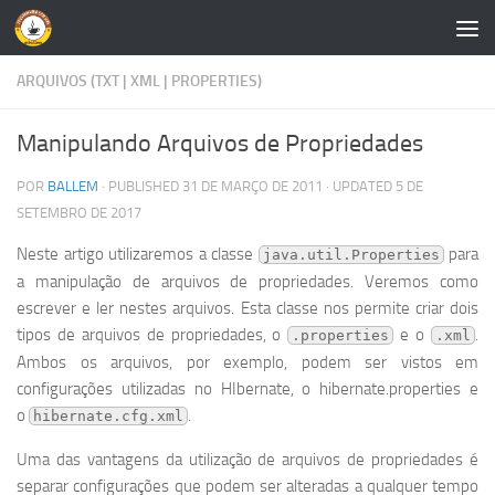
Skip to content
ARQUIVOS (TXT | XML | PROPERTIES)
Manipulando Arquivos de Propriedades
POR
BALLEM
· PUBLISHED
31 DE MARÇO DE 2011
· UPDATED
5 DE
SETEMBRO DE 2017
Neste artigo utilizaremos a classe
para
java.util.Properties
a manipulação de arquivos de propriedades. Veremos como
escrever e ler nestes arquivos. Esta classe nos permite criar dois
tipos de arquivos de propriedades, o
e o
.
.properties
.xml
Ambos os arquivos, por exemplo, podem ser vistos em
configurações utilizadas no HIbernate, o hibernate.properties e
o
.
hibernate.cfg.xml
Uma das vantagens da utilização de arquivos de propriedades é
separar configurações que podem ser alteradas a qualquer tempo