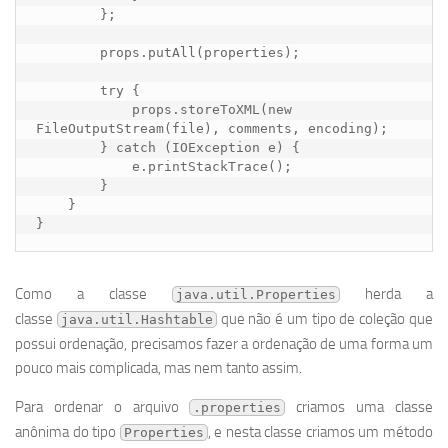
        };

        props.putAll(properties);

        try {

            props.storeToXML(new 
FileOutputStream(file), comments, encoding);

        } catch (IOException e) {

            e.printStackTrace();

        }

    }

Como a classe
herda a
java.util.Properties
classe
que não é um tipo de coleção que
java.util.Hashtable
possui ordenação, precisamos fazer a ordenação de uma forma um
pouco mais complicada, mas nem tanto assim.
Para ordenar o arquivo
criamos uma classe
.properties
anônima do tipo
, e nesta classe criamos um método
Properties