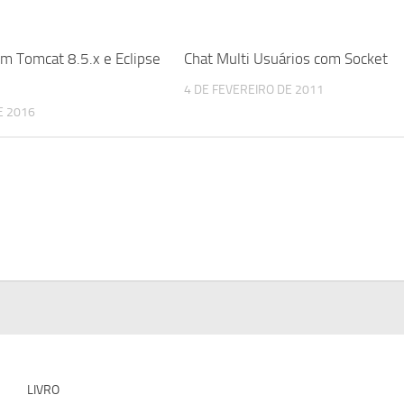
m Tomcat 8.5.x e Eclipse
Chat Multi Usuários com Socket
4 DE FEVEREIRO DE 2011
E 2016
LIVRO