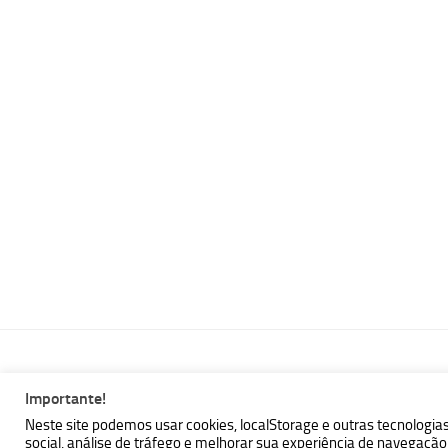
Importante!
MBallem | Programando com Java © 2026. Todos Direitos Reser
Neste site podemos usar cookies, localStorage e outras tecnologia
social, análise de tráfego e melhorar sua experiência de navegaç
Powered by
- Designed with the
Hueman theme