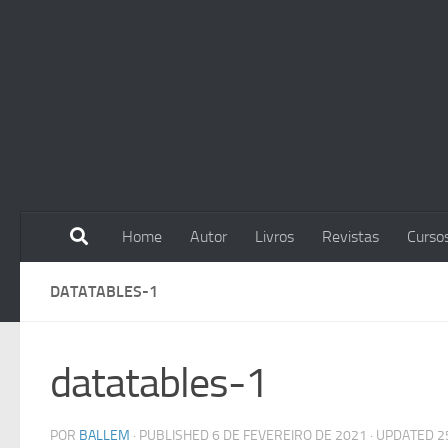
Skip to content
Home
Autor
Livros
Revistas
Curso
DATATABLES-1
datatables-1
POR
BALLEM
· PUBLISHED
6 DE FEVEREIRO DE 2021
· UPDATED
2