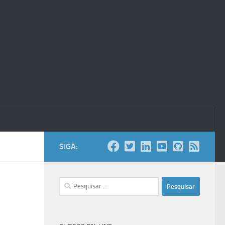
SIGA:
Pesquisar
por: