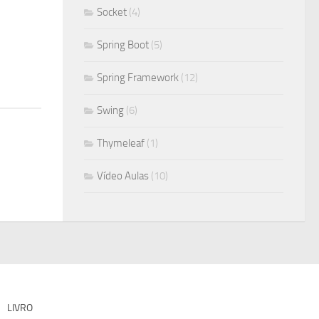
Socket
(4)
Spring Boot
(5)
Spring Framework
(12)
Swing
(6)
Thymeleaf
(1)
Vídeo Aulas
(10)
LIVRO