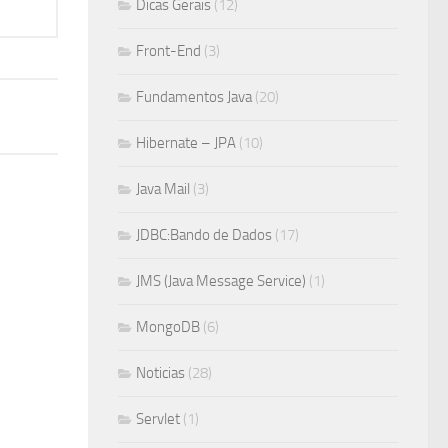
Dicas Gerais
(12)
Front-End
(3)
Fundamentos Java
(20)
Hibernate – JPA
(10)
Java Mail
(3)
JDBC:Bando de Dados
(17)
JMS (Java Message Service)
(1)
MongoDB
(6)
Noticias
(28)
Servlet
(1)