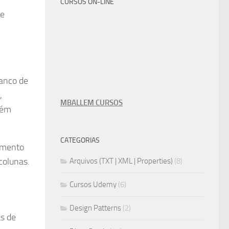
CURSOS ON-LINE
de
banco de
,
MBALLEM CURSOS
bém
CATEGORIAS
omento
colunas.
Arquivos (TXT | XML | Properties)
(8)
Cursos Udemy
(6)
Design Patterns
(2)
s de