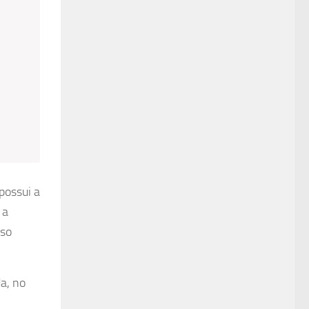
 possui a
 a
sso
da, no