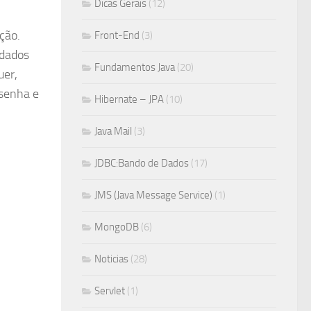
Dicas Gerais
(12)
ção.
Front-End
(3)
 dados
Fundamentos Java
(20)
uer,
 senha e
Hibernate – JPA
(10)
Java Mail
(3)
JDBC:Bando de Dados
(17)
JMS (Java Message Service)
(1)
MongoDB
(6)
Noticias
(28)
Servlet
(1)