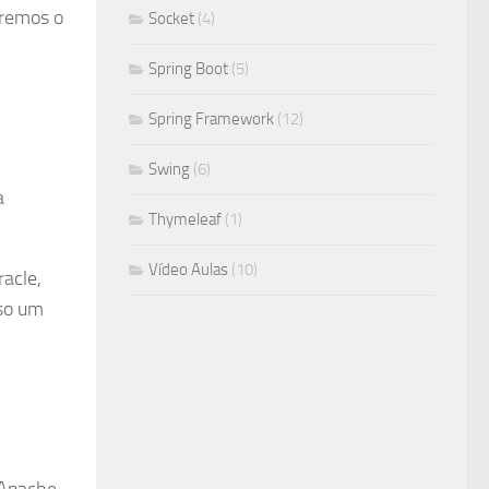
eremos o
Socket
(4)
Spring Boot
(5)
Spring Framework
(12)
Swing
(6)
a
Thymeleaf
(1)
Vídeo Aulas
(10)
acle,
aso um