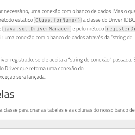
for necessário, uma conexão com o banco de dados. Mas o qu
étodo estático
a classe do Driver JDBC,
Class.forName()
se
e pelo método
java.sql.DriverManager
registerD
rir uma conexão com o banco de dados através da “string de
ver registrado, se ele aceita a “string de conexão” passada. 
elo Driver que retorna uma conexão do
exceção será lançada.
elas
 classe para criar as tabelas e as colunas do nosso banco de