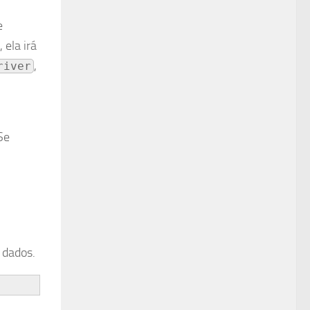
e
 ela irá
,
river
Se
 dados.