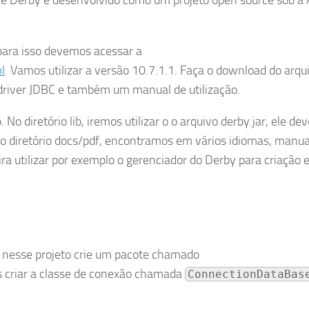
 Derby é desenvolvido como um projeto open source sob a
para isso devemos acessar a
l
. Vamos utilizar a versão 10.7.1.1. Faça o download do arqu
 driver JDBC e também um manual de utilização.
 diretório lib, iremos utilizar o o arquivo derby.jar, ele dev
 No diretório docs/pdf, encontramos em vários idiomas, manua
eira utilizar por exemplo o gerenciador do Derby para criação 
e nesse projeto crie um pacote chamado
s criar a classe de conexão chamada
ConnectionDataBas