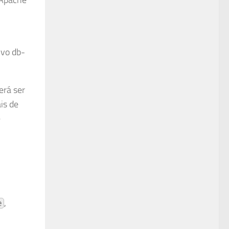
 Apache
ivo db-
erá ser
is de
e
,
e