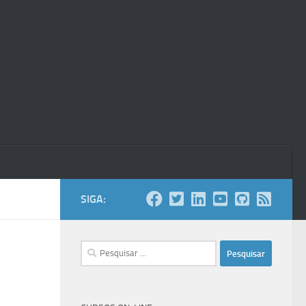
SIGA:
Pesquisar
por: