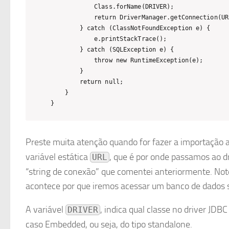
            Class.forName(DRIVER);

            return DriverManager.getConnection(URL
        } catch (ClassNotFoundException e) {

            e.printStackTrace();

        } catch (SQLException e) {

            throw new RuntimeException(e);

        }

        return null;

    }

}
Preste muita atenção quando for fazer a importação a
variável estática
, que é por onde passamos ao d
URL
“string de conexão” que comentei anteriormente. Note
acontece por que iremos acessar um banco de dados 
A variável
, indica qual classe no driver JDBC
DRIVER
caso Embedded, ou seja, do tipo standalone.