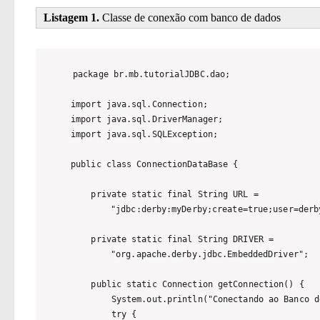
Listagem 1.
Classe de conexão com banco de dados
package br.mb.tutorialJDBC.dao;

import java.sql.Connection;

import java.sql.DriverManager;

import java.sql.SQLException;

public class ConnectionDataBase {

    private static final String URL = 

		"jdbc:derby:myDerby;create=true;user=derby;password=derby";

    private static final String DRIVER =

		"org.apache.derby.jdbc.EmbeddedDriver";

    public static Connection getConnection() {

        System.out.println("Conectando ao Banco d
        try {
