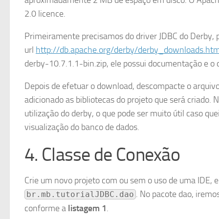
aproximadamente 2 MB de espaço em disco. O Apache
2.0 licence.
Primeiramente precisamos do driver JDBC do Derby, 
url
http://db.apache.org/derby/derby_downloads.htm
derby-10.7.1.1-bin.zip, ele possui documentação e o
Depois de efetuar o download, descompacte o arquivo. No
adicionado as bibliotecas do projeto que será criado.
utilização do derby, o que pode ser muito útil caso qu
visualização do banco de dados.
4. Classe de Conexão
Crie um novo projeto com ou sem o uso de uma IDE, 
. No pacote dao, iremo
br.mb.tutorialJDBC.dao
conforme a
listagem 1
.