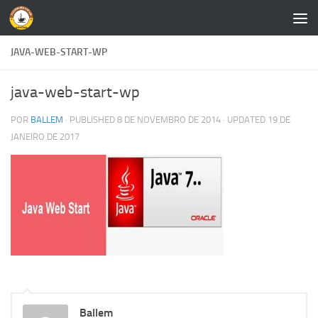
Skip to content
JAVA-WEB-START-WP
java-web-start-wp
POR
BALLEM
· PUBLISHED
8 DE NOVEMBRO DE 2014
· UPDATED
19 DE
JANEIRO DE 2017
Ballem