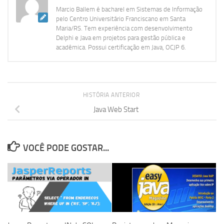
Marcio Ballem é bacharel em Sistemas de Informação
pelo Centro Universitário Franciscano em Santa
Maria/RS. Tem experiência com desenvolvimento
Delphi e Java em projetos para gestão pública e
acadêmica. Possui certificação em Java, OCJP 6.
HISTÓRIA ANTERIOR
Java Web Start
VOCÊ PODE GOSTAR...