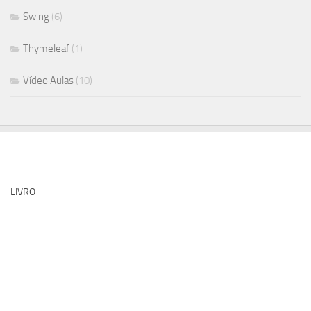
Swing
(6)
Thymeleaf
(1)
Vídeo Aulas
(10)
LIVRO