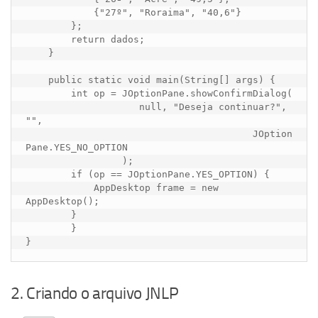
            {"27º", "Roraima", "40,6"}

        };

        return dados;

    }

    public static void main(String[] args) {

        int op = JOptionPane.showConfirmDialog(

                    null, "Deseja continuar?", 
"",

					JOption
Pane.YES_NO_OPTION

                 );

        if (op == JOptionPane.YES_OPTION) {

            AppDesktop frame = new 
AppDesktop();

        }    

	}

}
2. Criando o arquivo JNLP