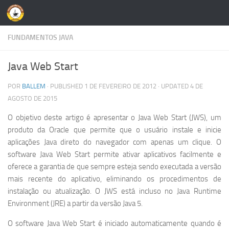
Skip to content
FUNDAMENTOS JAVA
Java Web Start
POR
BALLEM
· PUBLISHED
1 DE FEVEREIRO DE 2012
· UPDATED
4 DE
AGOSTO DE 2015
O objetivo deste artigo é apresentar o Java Web Start (JWS), um
produto da Oracle que permite que o usuário instale e inicie
aplicações Java direto do navegador com apenas um clique. O
software Java Web Start permite ativar aplicativos facilmente e
oferece a garantia de que sempre esteja sendo executada a versão
mais recente do aplicativo, eliminando os procedimentos de
instalação ou atualização. O JWS está incluso no Java Runtime
Environment (JRE) a partir da versão Java 5.
O software Java Web Start é iniciado automaticamente quando é