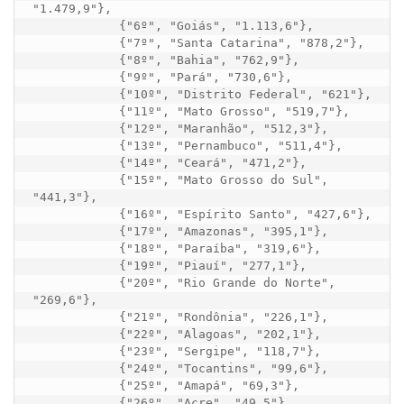
"1.479,9"},

            {"6º", "Goiás", "1.113,6"},

            {"7º", "Santa Catarina", "878,2"},

            {"8º", "Bahia", "762,9"},

            {"9º", "Pará", "730,6"},

            {"10º", "Distrito Federal", "621"},

            {"11º", "Mato Grosso", "519,7"},

            {"12º", "Maranhão", "512,3"},

            {"13º", "Pernambuco", "511,4"},

            {"14º", "Ceará", "471,2"},

            {"15º", "Mato Grosso do Sul", 
"441,3"},

            {"16º", "Espírito Santo", "427,6"},

            {"17º", "Amazonas", "395,1"},

            {"18º", "Paraíba", "319,6"},

            {"19º", "Piauí", "277,1"},

            {"20º", "Rio Grande do Norte", 
"269,6"},

            {"21º", "Rondônia", "226,1"},

            {"22º", "Alagoas", "202,1"},

            {"23º", "Sergipe", "118,7"},

            {"24º", "Tocantins", "99,6"},

            {"25º", "Amapá", "69,3"},

            {"26º", "Acre", "49,5"},
