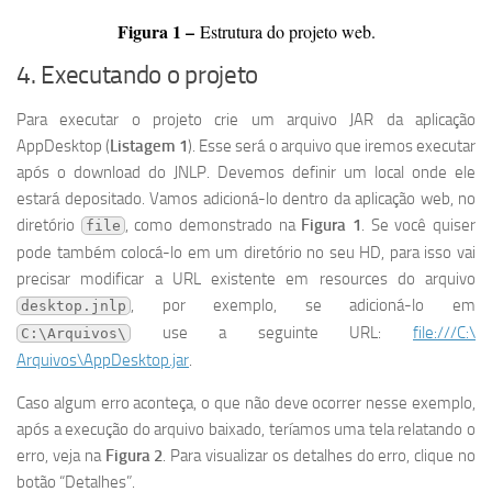
Figura 1 –
Estrutura do projeto web.
4. Executando o projeto
Para executar o projeto crie um arquivo JAR da aplicação
AppDesktop (
Listagem 1
). Esse será o arquivo que iremos executar
após o download do JNLP. Devemos definir um local onde ele
estará depositado. Vamos adicioná-lo dentro da aplicação web, no
diretório
, como demonstrado na
Figura 1
. Se você quiser
file
pode também colocá-lo em um diretório no seu HD, para isso vai
precisar modificar a URL existente em resources do arquivo
, por exemplo, se adicioná-lo em
desktop.jnlp
use a seguinte URL:
file:///C:\
C:\Arquivos\
Arquivos\AppDesktop.jar
.
Caso algum erro aconteça, o que não deve ocorrer nesse exemplo,
após a execução do arquivo baixado, teríamos uma tela relatando o
erro, veja na
Figura 2
. Para visualizar os detalhes do erro, clique no
botão “Detalhes”.