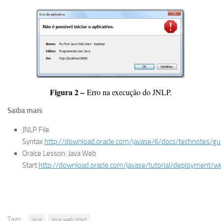
Figura 2 –
Erro na execução do JNLP.
Saiba mais
JNLP File
Syntax
http://download.oracle.com/javase/6/docs/technotes/gu
Oralce Lesson: Java Web
Start
http://download.oracle.com/javase/tutorial/deployment/w
Tags:
java
java web start