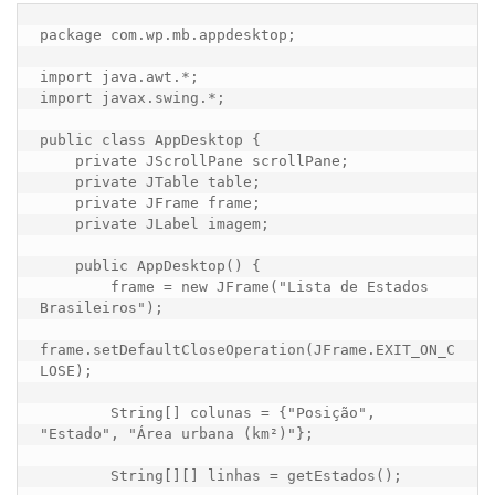
package com.wp.mb.appdesktop;

import java.awt.*;

import javax.swing.*;

public class AppDesktop {

    private JScrollPane scrollPane;

    private JTable table;

    private JFrame frame;

    private JLabel imagem;

    public AppDesktop() {

        frame = new JFrame("Lista de Estados 
Brasileiros");

frame.setDefaultCloseOperation(JFrame.EXIT_ON_C
LOSE);

        String[] colunas = {"Posição", 
"Estado", "Área urbana (km²)"};

        String[][] linhas = getEstados();
