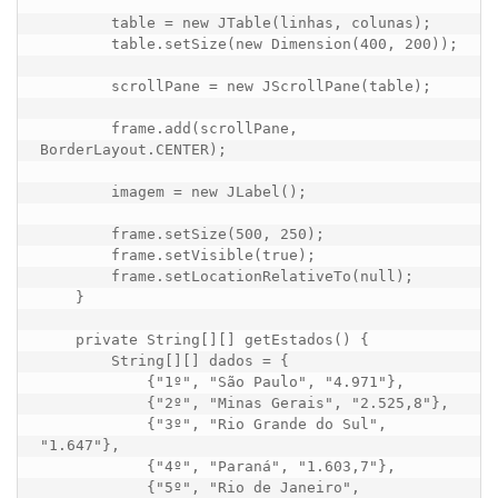
        table = new JTable(linhas, colunas);

        table.setSize(new Dimension(400, 200));

        scrollPane = new JScrollPane(table);

        frame.add(scrollPane, 
BorderLayout.CENTER);

        imagem = new JLabel();

        frame.setSize(500, 250);

        frame.setVisible(true);

        frame.setLocationRelativeTo(null);

    }

    private String[][] getEstados() {

        String[][] dados = {

            {"1º", "São Paulo", "4.971"},

            {"2º", "Minas Gerais", "2.525,8"},

            {"3º", "Rio Grande do Sul", 
"1.647"},

            {"4º", "Paraná", "1.603,7"},

            {"5º", "Rio de Janeiro", 