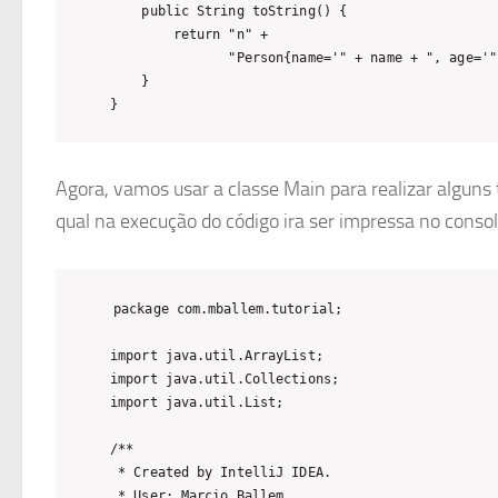
    public String toString() {

        return "n" +

               "Person{name='" + name + ", age='"
    }

}
Agora, vamos usar a classe Main para realizar algun
qual na execução do código ira ser impressa no cons
package com.mballem.tutorial;

import java.util.ArrayList;

import java.util.Collections;

import java.util.List;

/**

 * Created by IntelliJ IDEA.

 * User: Marcio Ballem
