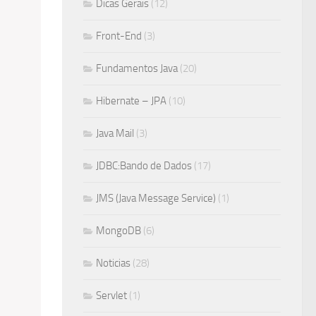
Dicas Gerais
(12)
Front-End
(3)
Fundamentos Java
(20)
Hibernate – JPA
(10)
Java Mail
(3)
JDBC:Bando de Dados
(17)
JMS (Java Message Service)
(1)
MongoDB
(6)
Noticias
(28)
Servlet
(1)