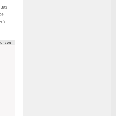
duas
ce
erá