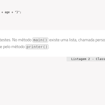
 + age + "}";

s testes. No método
existe uma lista, chamada perso
main()
ole pelo método
.
printer()