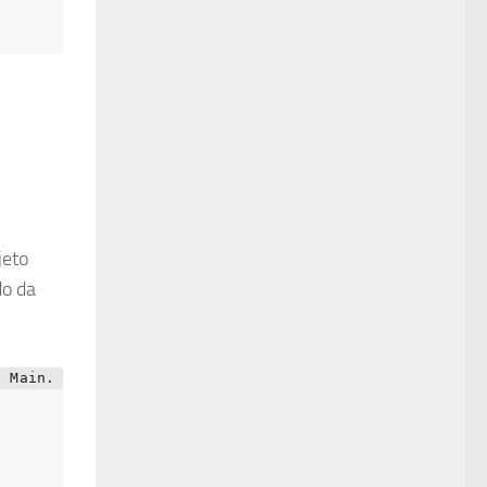
jeto
do da