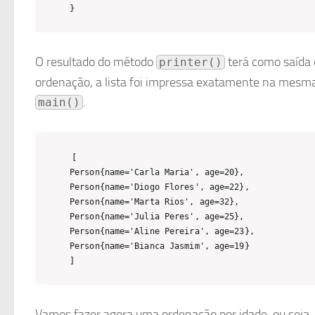
}
O resultado do método
terá como saída 
printer()
ordenação, a lista foi impressa exatamente na mes
.
main()
[

Person{name='Carla Maria', age=20}, 

Person{name='Diogo Flores', age=22}, 

Person{name='Marta Rios', age=32}, 

Person{name='Julia Peres', age=25}, 

Person{name='Aline Pereira', age=23}, 

Person{name='Bianca Jasmim', age=19}

]
Vamos fazer agora uma ordenação por idade, ou seja, 