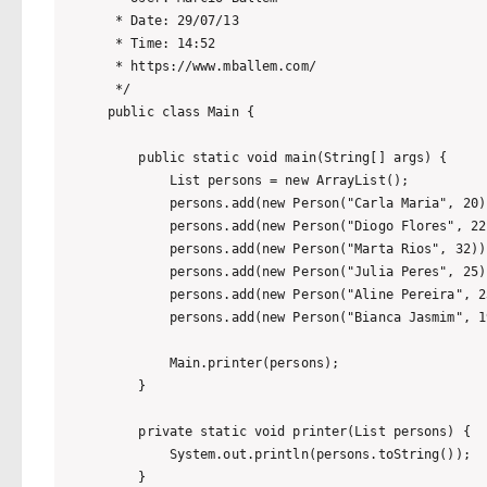
 * Date: 29/07/13

 * Time: 14:52

 * https://www.mballem.com/

 */

public class Main {

    public static void main(String[] args) {

        List persons = new ArrayList();

        persons.add(new Person("Carla Maria", 20))
        persons.add(new Person("Diogo Flores", 22)
        persons.add(new Person("Marta Rios", 32));
        persons.add(new Person("Julia Peres", 25))
        persons.add(new Person("Aline Pereira", 23
        persons.add(new Person("Bianca Jasmim", 19
        Main.printer(persons);

    }

    private static void printer(List persons) {

        System.out.println(persons.toString());

    }
