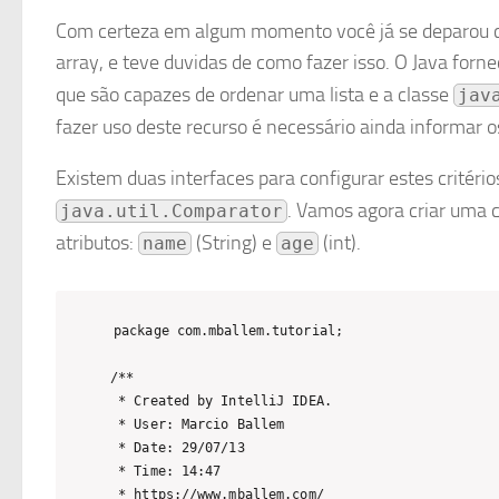
Com certeza em algum momento você já se deparou c
array, e teve duvidas de como fazer isso. O Java forn
que são capazes de ordenar uma lista e a classe
jav
fazer uso deste recurso é necessário ainda informar o
Existem duas interfaces para configurar estes critério
. Vamos agora criar uma
java.util.Comparator
atributos:
(String) e
(int).
name
age
package com.mballem.tutorial;

/**

 * Created by IntelliJ IDEA.

 * User: Marcio Ballem

 * Date: 29/07/13

 * Time: 14:47

 * https://www.mballem.com/
