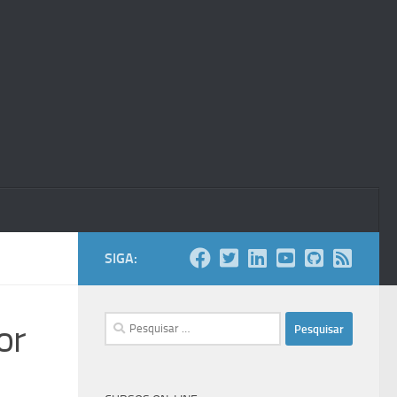
SIGA:
Pesquisar
or
por: