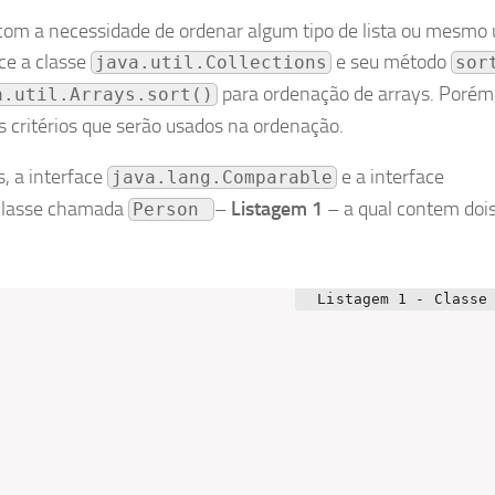
om a necessidade de ordenar algum tipo de lista ou mesmo
ece a classe
e seu método
java.util.Collections
sor
para ordenação de arrays. Porém
a.util.Arrays.sort()
s critérios que serão usados na ordenação.
s, a interface
e a interface
java.lang.Comparable
 classe chamada
–
Listagem 1
– a qual contem doi
Person 