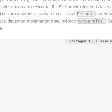
enados em ordem crescente (
0 – 9
). Primeiro devemos fazer 
3
que adicionamos a assinatura da classe
a interfa
Person 
erface, devemos implementar o seu método
. S
compareTo()
e.