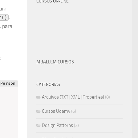
CURSOS ON-LINE
 um
,
t()
, para
s
MBALLEM CURSOS
CATEGORIAS
Arquivos (TXT | XML | Properties)
(8)
Cursos Udemy
(6)
Design Patterns
(2)