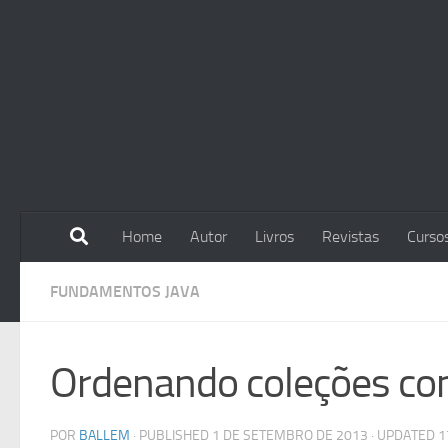
Skip to content
Home
Autor
Livros
Revistas
Curso
FUNDAMENTOS JAVA
Ordenando coleções c
POR
BALLEM
· PUBLISHED
1 DE SETEMBRO DE 2013
· UPDATED
1