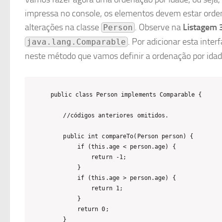
impressa no console, os elementos devem estar ord
alterações na classe
. Observe na
Listagem 
Person
. Por adicionar esta int
java.lang.Comparable
neste método que vamos definir a ordenação por idad
public class Person implements Comparable {    

    //códigos anteriores omitidos.

    public int compareTo(Person person) {

        if (this.age < person.age) {

            return -1;

        }

        if (this.age > person.age) {

            return 1;

        }

        return 0;

    }
