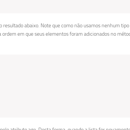
o resultado abaixo. Note que como não usamos nenhum tipo
ma ordem em que seus elementos foram adicionados no méto
pelo atributo age. Desta forma, quando a lista for novament