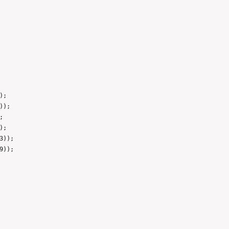
;

);



;

));

));
