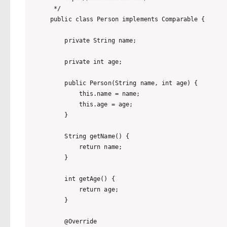
 */

public class Person implements Comparable {

    private String name;

    private int age;

    public Person(String name, int age) {

        this.name = name;

        this.age = age;

    }

    String getName() {

        return name;

    }

    int getAge() {

        return age;

    }

    @Override
