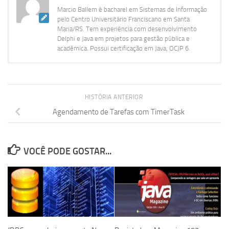
Marcio Ballem é bacharel em Sistemas de Informação
pelo Centro Universitário Franciscano em Santa
Maria/RS. Tem experiência com desenvolvimento
Delphi e Java em projetos para gestão pública e
acadêmica. Possui certificação em Java, OCJP 6.
HISTÓRIA ANTERIOR
Agendamento de Tarefas com TimerTask
VOCÊ PODE GOSTAR...