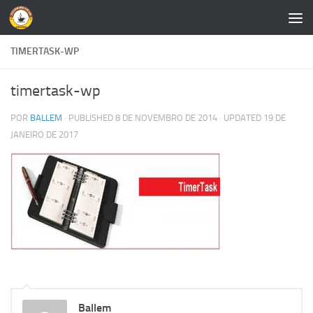
Skip to content
TIMERTASK-WP
timertask-wp
POR
BALLEM
· PUBLISHED
8 DE NOVEMBRO DE 2014
· UPDATED
19 DE
JANEIRO DE 2017
Ballem