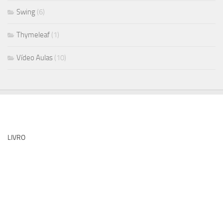
Swing
(6)
Thymeleaf
(1)
Vídeo Aulas
(10)
LIVRO