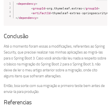
<
dependency
>
<
groupId
>
org.thymeleaf.extras
</
groupId
>
<
artifactId
>
thymeleaf-extras-springsecurity6
<
</
dependency
>
Conclusão
Até o momento foram essas a modificações, referentes ao Spring
Security, que precisei realizar nas minhas aplicações ao migrá-las
para o Spring Boot 3. Caso você ainda não leu nada a respeito sobre
o básico na migração do Spring Boot 2 para o Spring Boot 3, não
deixe de ler o meu artigo anterior sobre a migração, onde cito
alguns itens que sofreram alterações.
Então, boa sorte com sua migração e primeiro teste bem antes de
envia-la para produção.
Referencias