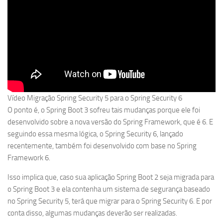
Vídeo Migração Spring Security 5 para o Spring Security 6
O ponto é, o Spring Boot 3 sofreu tais mudanças porque ele foi
desenvolvido sobre a nova versão do Spring Framework, que é 6. E
seguindo essa mesma lógica, o Spring Security 6, lançado
recentemente, também foi desenvolvido com base no Spring
Framework 6.
Isso implica que, caso sua aplicação Spring Boot 2 seja migrada para
o Spring Boot 3 e ela contenha um sistema de segurança baseado
no Spring Security 5, terá que migrar para o Spring Security 6. E por
conta disso, algumas mudanças deverão ser realizadas.