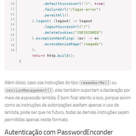
.
defaultSuccessUrl
(
"/"
,
true
)
.
failureUrl
(
"/login-error"
)
.
permitAll
(
)
)
.
logout
(
(
logout
)
->
 logout

.
logoutSuccessUrl
(
"/"
)
.
deleteCookies
(
"JSESSIONID"
)
)
.
exceptionHandling
(
(
ex
)
->
 ex

.
accessDeniedPage
(
"/negado"
)
)
;
return
 http
.
build
(
)
;
}
Além disso, caso use instruções do tipo
ou
rememberMe()
, elas também suportam a declaração por
sessionManagement()
meio de expressão lambda. É bom ficar atento a isso, porque assim
como as instruções de autorizações aceitam apenas o uso de
lambda, pode ser que no futuro, todas as demais instruções sejam
permitidas apenas neste formato.
Autenticação com PasswordEnconder