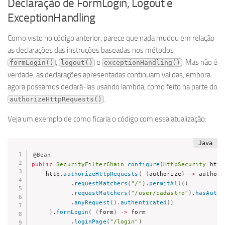
Declaração de FormLogin, Logout e
ExceptionHandling
Como visto no código anterior, parece que nada mudou em relação
as declarações das instruções baseadas nos métodos
,
e
. Mas não é
formLogin()
logout()
exceptionHandling()
verdade, as declarações apresentadas continuam validas, embora
agora possamos declará-las usando lambda, como feito na parte do
.
authorizeHttpRequests()
Veja um exemplo de como ficaria o código com essa atualização:
@Bean
public
SecurityFilterChain
configure
(
HttpSecurity
 http
    http
.
authorizeHttpRequests
(
(
authorize
)
->
 authoriz
.
requestMatchers
(
"/"
)
.
permitAll
(
)
.
requestMatchers
(
"/user/cadastro"
)
.
hasAutho
.
anyRequest
(
)
.
authenticated
(
)
)
.
formLogin
(
(
form
)
->
 form

.
loginPage
(
"/login"
)