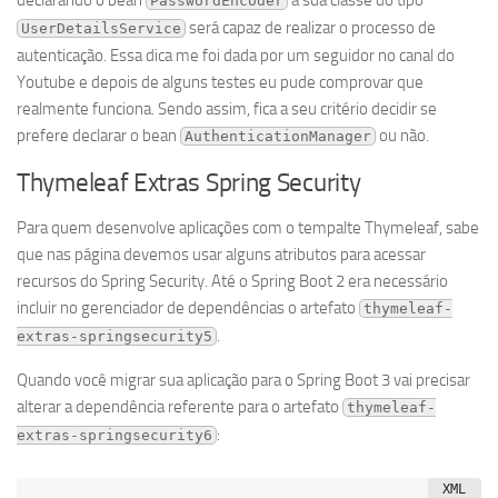
declarando o bean
a sua classe do tipo
PasswordEncoder
será capaz de realizar o processo de
UserDetailsService
autenticação. Essa dica me foi dada por um seguidor no canal do
Youtube e depois de alguns testes eu pude comprovar que
realmente funciona. Sendo assim, fica a seu critério decidir se
prefere declarar o bean
ou não.
AuthenticationManager
Thymeleaf Extras Spring Security
Para quem desenvolve aplicações com o tempalte Thymeleaf, sabe
que nas página devemos usar alguns atributos para acessar
recursos do Spring Security. Até o Spring Boot 2 era necessário
incluir no gerenciador de dependências o artefato
thymeleaf-
.
extras-springsecurity5
Quando você migrar sua aplicação para o Spring Boot 3 vai precisar
alterar a dependência referente para o artefato
thymeleaf-
:
extras-springsecurity6