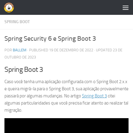
Skip to content
SPRING BOOT
Spring Security 6 e Spring Boot 3
POR
BALLEM
· PUBLISHED
19 DE DEZEMBRO DE 2022
· UPDATED
23 DE
OUTUBRO DE 2023
Spring Boot 3
Caso você tenha uma aplicação configurada com o Spring Boot 2.x.x
e queira migrá-la para o Spring Boot 3, sua aplicação provavelmente
passará por algumas mudanças. No artigo
Spring Boot 3
citei
algumas particularidades que você precisa ficar atento ao realizar tal
migração.