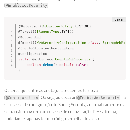
.
@EnableWebSecurity
@Retention
(
RetentionPolicy
.
RUNTIME
)
@Target
(
{
ElementType
.
TYPE
}
)
@Documented
@Import
(
{
WebSecurityConfiguration
.
class
,
SpringWebMvcI
@EnableGlobalAuthentication
@Configuration
public
@interface
EnableWebSecurity
{
boolean
debug
(
)
default
false
;
}
Observe que entre as anotações presentes temos a
. Ou seja, ao declarar
na
@Configuration
@EnableWebSecurity
sua classe de configuração do Spring Security, automaticamente ela
se transformava em uma classe de configuração. Dessa forma,
poderíamos apenas ter um código semelhante a este: