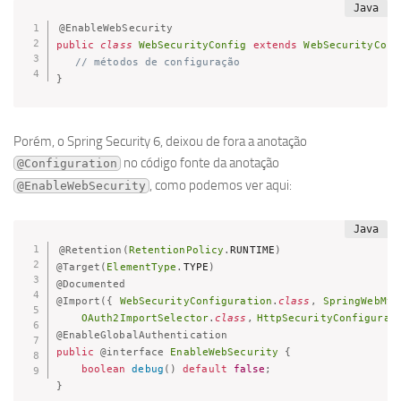
@EnableWebSecurity
public
class
WebSecurityConfig
extends
WebSecurityConf
// métodos de configuração
}
Porém, o Spring Security 6, deixou de fora a anotação
no código fonte da anotação
@Configuration
, como podemos ver aqui:
@EnableWebSecurity
@Retention
(
RetentionPolicy
.
RUNTIME
)
@Target
(
ElementType
.
TYPE
)
@Documented
@Import
(
{
WebSecurityConfiguration
.
class
,
SpringWebMvc
OAuth2ImportSelector
.
class
,
HttpSecurityConfigurat
@EnableGlobalAuthentication
public
@interface
EnableWebSecurity
{
boolean
debug
(
)
default
false
;
}