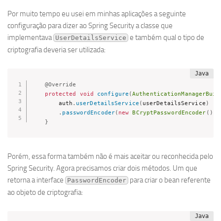
Por muito tempo eu usei em minhas aplicações a seguinte
configuração para dizer ao Spring Security a classe que
implementava
e também qual o tipo de
UserDetailsService
criptografia deveria ser utilizada:
@Override
protected
void
configure
(
AuthenticationManagerBuil
		auth
.
userDetailsService
(
userDetailsService
)
.
passwordEncoder
(
new
BCryptPasswordEncoder
(
)
)
;
}
Porém, essa forma também não é mais aceitar ou reconhecida pelo
Spring Security. Agora precisamos criar dois métodos. Um que
retorna a interface
para criar o bean referente
PasswordEncoder
ao objeto de criptografia: