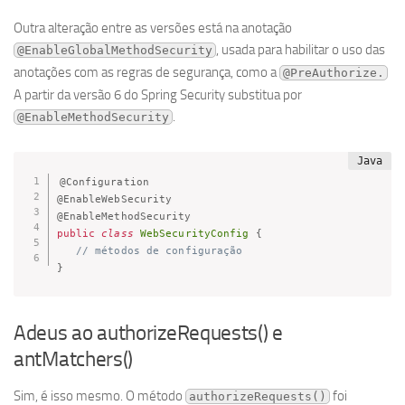
Outra alteração entre as versões está na anotação
, usada para habilitar o uso das
@EnableGlobalMethodSecurity
anotações com as regras de segurança, como a
@PreAuthorize.
A partir da versão 6 do Spring Security substitua por
.
@EnableMethodSecurity
@Configuration
@EnableWebSecurity
@EnableMethodSecurity
public
class
WebSecurityConfig
{
// métodos de configuração
}
Adeus ao authorizeRequests() e
antMatchers()
Sim, é isso mesmo. O método
foi
authorizeRequests()