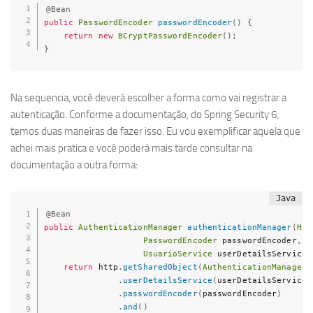
@Bean
public
PasswordEncoder
passwordEncoder
(
)
{
return
new
BCryptPasswordEncoder
(
)
;
}
Na sequencia, você deverá escolher a forma como vai registrar a
autenticação. Conforme a documentação, do Spring Security 6,
temos duas maneiras de fazer isso. Eu vou exemplificar aquela que
achei mais pratica e você poderá mais tarde consultar na
documentação a outra forma:
@Bean
public
AuthenticationManager
authenticationManager
(
Htt
PasswordEncoder
 passwordEncoder
,
UsuarioService
 userDetailsService
)
return
 http
.
getSharedObject
(
AuthenticationManagerB
.
userDetailsService
(
userDetailsService
)
.
passwordEncoder
(
passwordEncoder
)
.
and
(
)