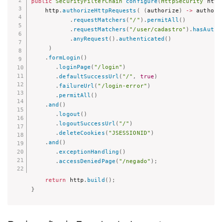
public
SecurityFilterChain
configure
(
HttpSecurity
 http
    http
.
authorizeHttpRequests
(
(
authorize
)
->
 authoriz
.
requestMatchers
(
"/"
)
.
permitAll
(
)
.
requestMatchers
(
"/user/cadastro"
)
.
hasAutho
.
anyRequest
(
)
.
authenticated
(
)
)
.
formLogin
(
)
.
loginPage
(
"/login"
)
.
defaultSuccessUrl
(
"/"
,
true
)
.
failureUrl
(
"/login-error"
)
.
permitAll
(
)
.
and
(
)
.
logout
(
)
.
logoutSuccessUrl
(
"/"
)
.
deleteCookies
(
"JSESSIONID"
)
.
and
(
)
.
exceptionHandling
(
)
.
accessDeniedPage
(
"/negado"
)
;
return
 http
.
build
(
)
;
}