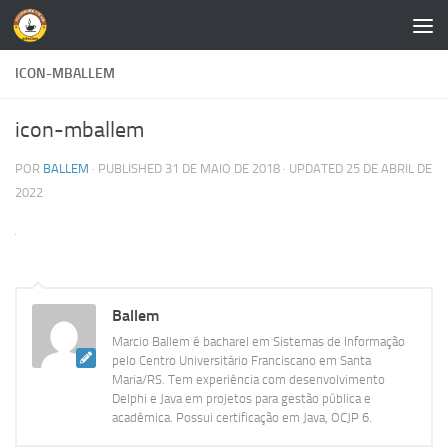
Skip to content
ICON-MBALLEM
icon-mballem
POR
BALLEM
· PUBLISHED
31 DE MAIO DE 2018
· UPDATED
25 DE ABRIL DE
2022
Ballem
Marcio Ballem é bacharel em Sistemas de Informação
pelo Centro Universitário Franciscano em Santa
Maria/RS. Tem experiência com desenvolvimento
Delphi e Java em projetos para gestão pública e
acadêmica. Possui certificação em Java, OCJP 6.