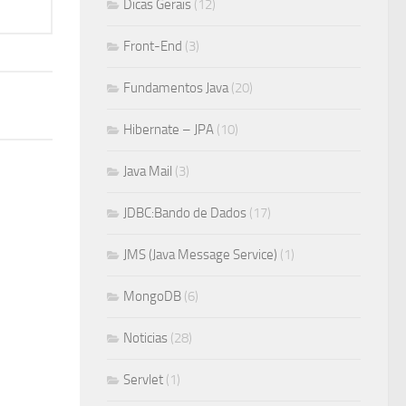
Dicas Gerais
(12)
Front-End
(3)
Fundamentos Java
(20)
Hibernate – JPA
(10)
Java Mail
(3)
JDBC:Bando de Dados
(17)
JMS (Java Message Service)
(1)
MongoDB
(6)
Noticias
(28)
Servlet
(1)