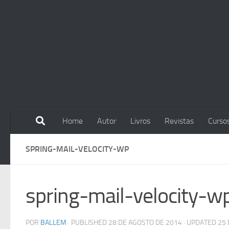
Skip to content
Home
Autor
Livros
Revistas
Curso
SPRING-MAIL-VELOCITY-WP
spring-mail-velocity-w
POR
BALLEM
· PUBLISHED
28 DE AGOSTO DE 2014
· UPDATED
25 