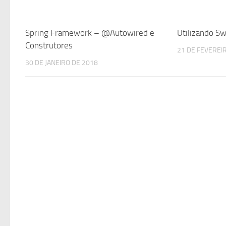
Spring Framework – @Autowired e
Utilizando S
Construtores
21 DE FEVEREI
30 DE JANEIRO DE 2018