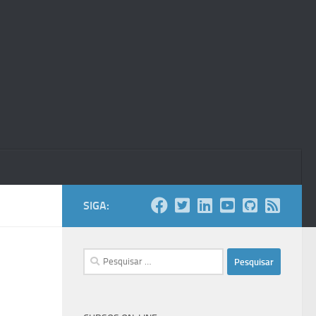
SIGA:
Pesquisar
por: