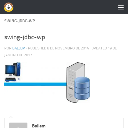
Skip to content
SWING-JDBC-WP
swing-jdbc-wp
POR
BALLEM
· PUBLISHED
8 DE NOVEMBRO DE 2014
· UPDATED
19 DE
JANEIRO DE 2017
Ballem