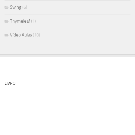
Swing
(6)
Thymeleaf
(1)
Vídeo Aulas
(10)
LIVRO