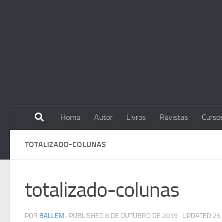
Skip to content
Home
Autor
Livros
Revistas
Curso
TOTALIZADO-COLUNAS
totalizado-colunas
POR
BALLEM
· PUBLISHED
8 DE OUTUBRO DE 2019
· UPDATED
25