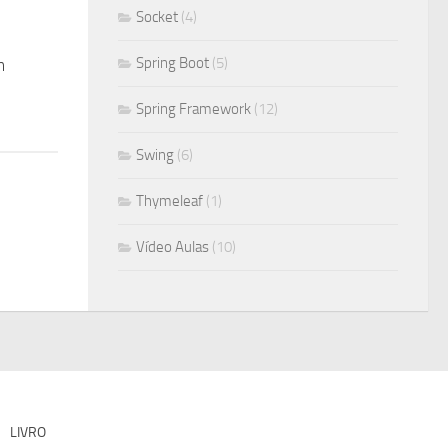
Socket
(4)
Spring Boot
(5)
m
Spring Framework
(12)
Swing
(6)
Thymeleaf
(1)
Vídeo Aulas
(10)
LIVRO