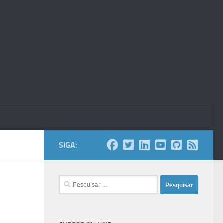
SIGA:
Pesquisar
por: