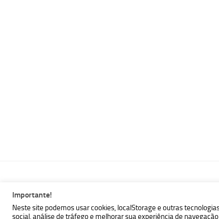
Importante!
MBallem | Programando com Java © 2026. Todos Direitos Reser
Neste site podemos usar cookies, localStorage e outras tecnologia
social, análise de tráfego e melhorar sua experiência de navegaç
Powered by
- Designed with the
Hueman theme