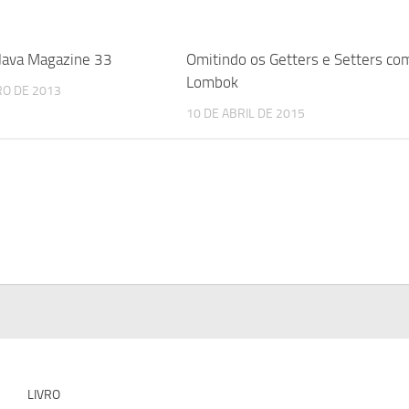
 Java Magazine 33
Omitindo os Getters e Setters co
Lombok
O DE 2013
10 DE ABRIL DE 2015
LIVRO