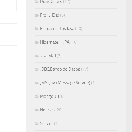
Dicas Gerais
(12)
Front-End
(3)
Fundamentos Java
(20)
Hibernate – JPA
(10)
Java Mail
(3)
JDBC:Bando de Dados
(17)
JMS (Java Message Service)
(1)
MongoDB
(6)
Noticias
(28)
Servlet
(1)