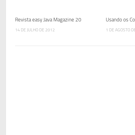
Revista easy Java Magazine 20
Usando os Co
14 DE JULHO DE 2012
1 DE AGOSTO D