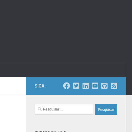
SIGA:
Pesquisar
por: