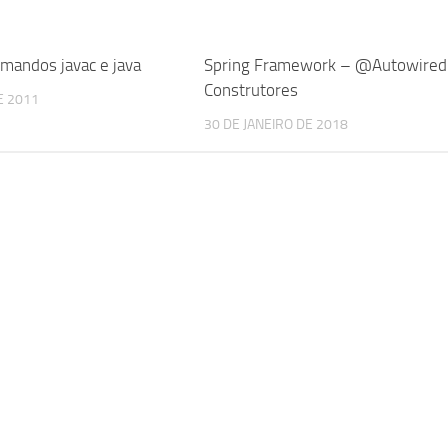
mandos javac e java
Spring Framework – @Autowired
Construtores
E 2011
30 DE JANEIRO DE 2018