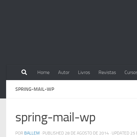
Skip to content
Home
Autor
Livros
Revistas
Curso
SPRING-MAIL-WP
spring-mail-wp
POR
BALLEM
· PUBLISHED
28 DE AGOSTO DE 2014
· UPDATED
25 