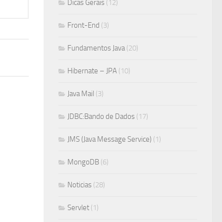
Dicas Gerais
(12)
Front-End
(3)
Fundamentos Java
(20)
Hibernate – JPA
(10)
Java Mail
(3)
JDBC:Bando de Dados
(17)
JMS (Java Message Service)
(1)
MongoDB
(6)
Noticias
(28)
Servlet
(1)