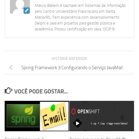
Marcio Ballem é bacharel em Sistemas de Informação
pelo Centro Universitário Franciscano em Santa
Maria/RS. Tem experiência com desenvolvimento
Delphi e Java em projetos para gestão pública e
acadêmica. Possui certificação em Java, OCJP 6.
HISTÓRIA ANTERIOR
Spring Framework 3 Configurando o Serviço JavaMail
VOCÊ PODE GOSTAR...