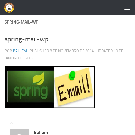
Skip to content
SPRING-MAIL-WP
spring-mail-wp
POR
BALLEM
· PUBLISHED
8 DE NOVEMBRO DE 2014
· UPDATED
19 DE
JANEIRO DE 2017
Ballem