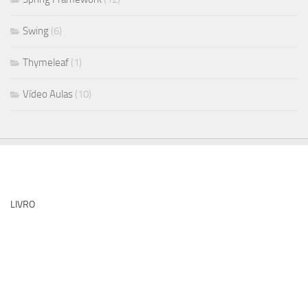
Swing
(6)
Thymeleaf
(1)
Vídeo Aulas
(10)
LIVRO