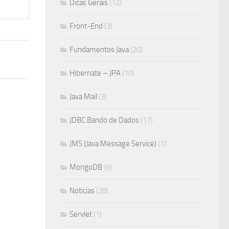
Dicas Gerais
(12)
Front-End
(3)
Fundamentos Java
(20)
Hibernate – JPA
(10)
Java Mail
(3)
JDBC:Bando de Dados
(17)
JMS (Java Message Service)
(1)
MongoDB
(6)
Noticias
(28)
Servlet
(1)