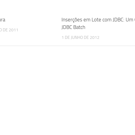
ura
Inserções em Lote com JDBC: Um 
JDBC Batch
O DE 2011
1 DE JUNHO DE 2012