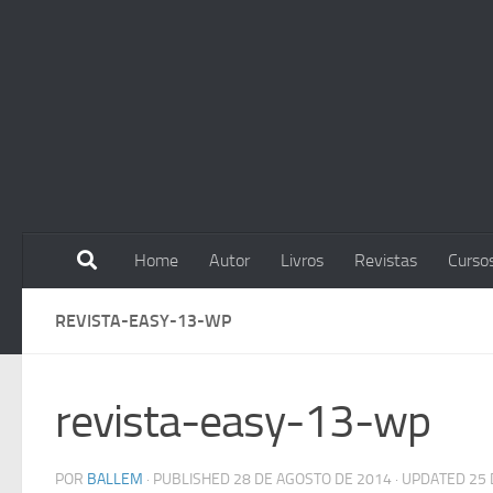
Skip to content
Home
Autor
Livros
Revistas
Curso
REVISTA-EASY-13-WP
revista-easy-13-wp
POR
BALLEM
· PUBLISHED
28 DE AGOSTO DE 2014
· UPDATED
25 