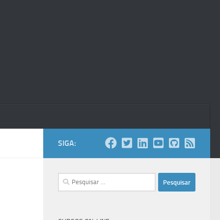
SIGA:
Pesquisar
por: