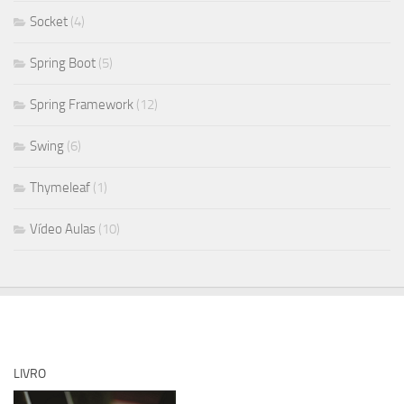
Socket
(4)
Spring Boot
(5)
Spring Framework
(12)
Swing
(6)
Thymeleaf
(1)
Vídeo Aulas
(10)
LIVRO