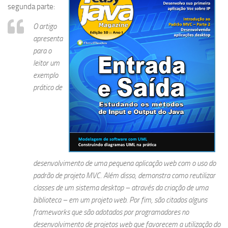
segunda parte:
O artigo
apresenta
para o
leitor um
exemplo
prático de
desenvolvimento de uma pequena aplicação web com o uso do
padrão de projeto MVC. Além disso, demonstra como reutilizar
classes de um sistema desktop – através da criação de uma
biblioteca – em um projeto web. Por fim, são citados alguns
frameworks que são adotados por programadores no
desenvolvimento de projetos web que favorecem a utilização do