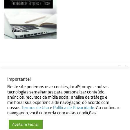
Importante!
Neste site podemos usar cookies, localStorage e outras
tecnologias semelhantes para personalizar conteúdo,
MBallem | Programando com Java © 2026. Todos Direitos
anúncios, recursos de mídia social, análise de tráfego e
Reservados.
melhorar sua experiência de navegação, de acordo com
nossos
Termos de Uso
e
Política de Privacidade
. Ao continuar
Powered by
- Designed with the
Hueman theme
navegando, você concorda com estas condições.
Aceitar e Fechar