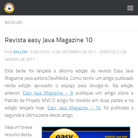
Skip to content
NOTICIAS
Revista easy Java Magazine 10
POR
BALLEM
· PUBLISHED
13 DE SETEMBRO DE 2011
· UPDATED
21 DE
JANEIRO DE 2017
Esta tarde foi lançada a décima edição da revista Easy Java
Magazine pela editora DevMedia. Como tenho um artigo publicado
nesta edição aproveito o espaço para divulga-lo. Na edição
anterior,
Easy Java Magazine – 9
, publiquei um artigo sobre o
Padrão de Projeto MVC.O artigo foi dividido em duas partes e na
edição lançada hoje,
Easy Java Magazine – 10
, foi publicada a
segunda e última parte deste artigo.
Veja um breve
resumo desta