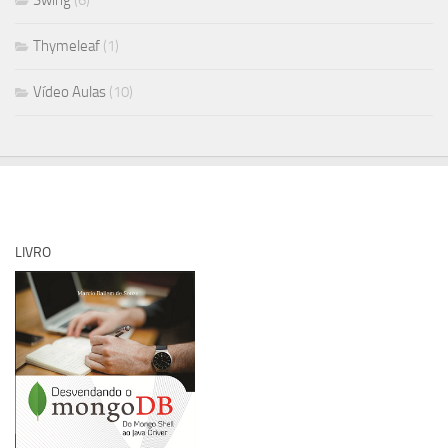
Swing
(6)
Thymeleaf
(1)
Vídeo Aulas
(10)
LIVRO