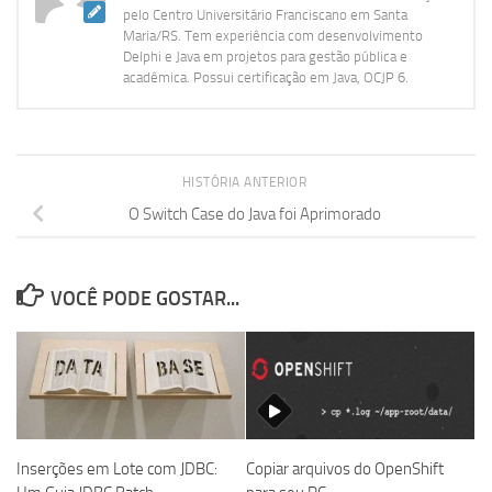
pelo Centro Universitário Franciscano em Santa
Maria/RS. Tem experiência com desenvolvimento
Delphi e Java em projetos para gestão pública e
acadêmica. Possui certificação em Java, OCJP 6.
HISTÓRIA ANTERIOR
O Switch Case do Java foi Aprimorado
VOCÊ PODE GOSTAR...
Inserções em Lote com JDBC:
Copiar arquivos do OpenShift