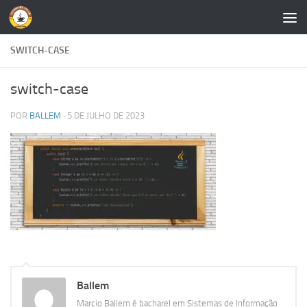
Skip to content
SWITCH-CASE
switch-case
POR
BALLEM
·
5 DE JULHO DE 2023
Ballem
Marcio Ballem é bacharel em Sistemas de Informação