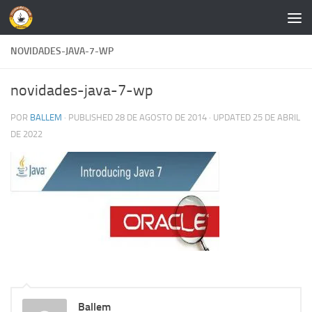
Skip to content
NOVIDADES-JAVA-7-WP
novidades-java-7-wp
POR
BALLEM
· PUBLISHED
28 DE AGOSTO DE 2014
· UPDATED
25 DE ABRIL
DE 2022
Ballem