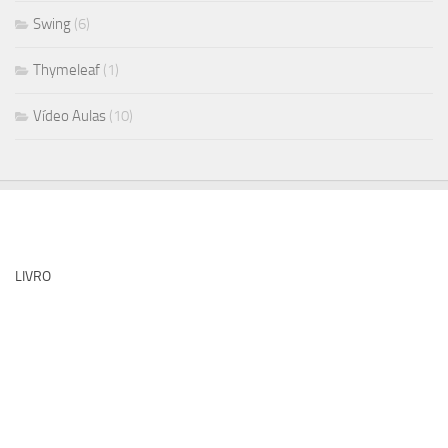
Swing
(6)
Thymeleaf
(1)
Vídeo Aulas
(10)
LIVRO