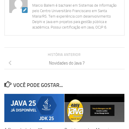
Marcio Ballem é bacharel em Sistemas de Informação
pelo Centro Universitário Franciscano em Santa
Maria/RS. Tem experiência com desenvolvimento
Delphi e Java em projetos para gestão pública e
acadêmica. Possui certificação em Java, OCJP 6.
HISTÓRIA ANTERIOR
Novidades do Java 7
VOCÊ PODE GOSTAR...