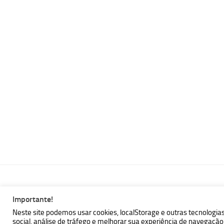
Importante!
MBallem | Programando com Java © 2026. Todos Direitos Reser
Neste site podemos usar cookies, localStorage e outras tecnologia
social, análise de tráfego e melhorar sua experiência de navegaç
Powered by
- Designed with the
Hueman theme