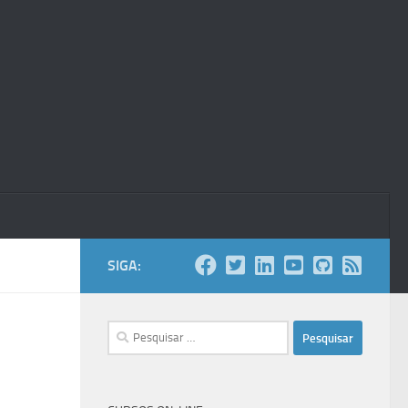
SIGA:
Pesquisar
por: