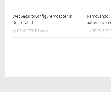
WebSecurityConfigurerAdapter is
Removendo Al
Deprecated
automaticam
16 DE AGOSTO DE 2022
13 DE FEVEREI