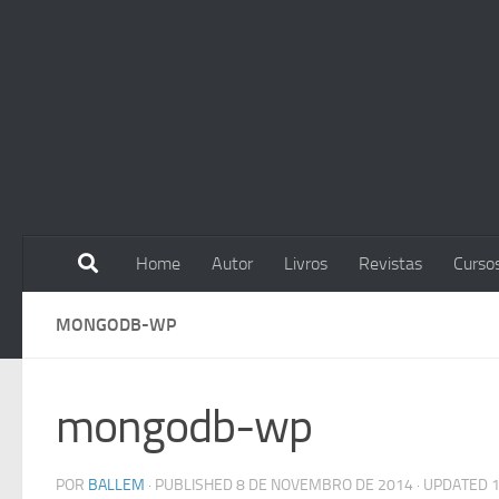
Skip to content
Home
Autor
Livros
Revistas
Curso
MONGODB-WP
mongodb-wp
POR
BALLEM
· PUBLISHED
8 DE NOVEMBRO DE 2014
· UPDATED
1