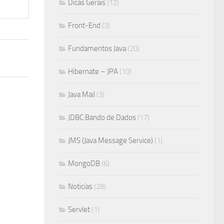
Dicas Gerais
(12)
Front-End
(3)
Fundamentos Java
(20)
Hibernate – JPA
(10)
Java Mail
(3)
JDBC:Bando de Dados
(17)
JMS (Java Message Service)
(1)
MongoDB
(6)
Noticias
(28)
Servlet
(1)