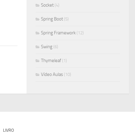
Socket
(4)
Spring Boot
(5)
Spring Framework
(12)
Swing
(6)
Thymeleaf
(1)
Vídeo Aulas
(10)
LIVRO