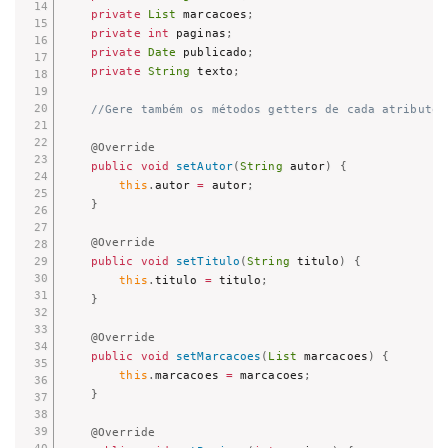
private
List
 marcacoes
;
private
int
 paginas
;
private
Date
 publicado
;
private
String
 texto
;
//Gere também os métodos getters de cada atributo.
@Override
public
void
setAutor
(
String
 autor
)
{
this
.
autor 
=
 autor
;
}
@Override
public
void
setTitulo
(
String
 titulo
)
{
this
.
titulo 
=
 titulo
;
}
@Override
public
void
setMarcacoes
(
List
 marcacoes
)
{
this
.
marcacoes 
=
 marcacoes
;
}
@Override