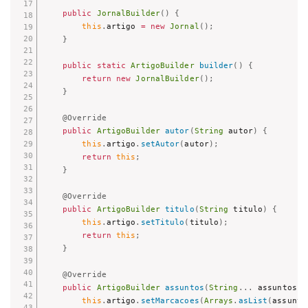
public
JornalBuilder
(
)
{
this
.
artigo 
=
new
Jornal
(
)
;
}
public
static
ArtigoBuilder
builder
(
)
{
return
new
JornalBuilder
(
)
;
}
@Override
public
ArtigoBuilder
autor
(
String
 autor
)
{
this
.
artigo
.
setAutor
(
autor
)
;
return
this
;
}
@Override
public
ArtigoBuilder
titulo
(
String
 titulo
)
{
this
.
artigo
.
setTitulo
(
titulo
)
;
return
this
;
}
@Override
public
ArtigoBuilder
assuntos
(
String
.
.
.
 assuntos
)
this
.
artigo
.
setMarcacoes
(
Arrays
.
asList
(
assunto