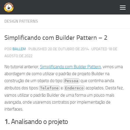
Skip to content
DESIGN PATTERNS
Simplificando com Builder Pattern – 2
POR
BALLEM
· PUBLISHED
20 DE OUTUBRO DE 2014
· UPDATED
18 DE
AGOSTO DE 2022
No tutorial anterior,
Simplificando com Builder Pattern
, vimos uma
abordagem de como utilizar o padrão de projeto Builder na
construção de um objeto do tipo
que continha ainda
Pessoa
atributos dos tipos
e
acoplados. Desta fez,
Telefone
Endereco
vamos utilizar o padrão Builder de uma forma um pouco mais
avançada, onde usaremos contratos por implementação de
interfaces.
1.
Analisando o projeto