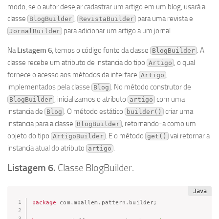
modo, se o autor desejar cadastrar um artigo em um blog, usará a
classe
,
para uma revista e
BlogBuilder
RevistaBuilder
para adicionar um artigo a um jornal.
JornalBuilder
Na
Listagem 6
, temos o código fonte da classe
. A
BlogBuilder
classe recebe um atributo de instancia do tipo
, o qual
Artigo
fornece o acesso aos métodos da interface
,
Artigo
implementados pela classe
. No método construtor de
Blog
, inicializamos o atributo
com uma
BlogBuilder
artigo
instancia de
. O método estático
criar uma
Blog
builder()
instancia para a classe
, retornando-a como um
BlogBuilder
objeto do tipo
. E o método
vai retornar a
ArtigoBuilder
get()
instancia atual do atributo
.
artigo
Listagem 6.
Classe BlogBuilder.
package
com
.
mballem
.
pattern
.
builder
;