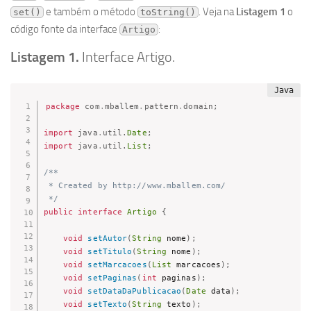
e também o método
. Veja na
Listagem 1
o
set()
toString()
código fonte da interface
:
Artigo
Listagem 1.
Interface Artigo.
package
com
.
mballem
.
pattern
.
domain
;
import
java
.
util
.
Date
;
import
java
.
util
.
List
;
/**

 * Created by http://www.mballem.com/

 */
public
interface
Artigo
{
void
setAutor
(
String
 nome
)
;
void
setTitulo
(
String
 nome
)
;
void
setMarcacoes
(
List
 marcacoes
)
;
void
setPaginas
(
int
 paginas
)
;
void
setDataDaPublicacao
(
Date
 data
)
;
void
setTexto
(
String
 texto
)
;