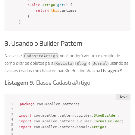
public
Artigo
get
(
)
{
return
this
.
artigo
;
}
}
3.
Usando o Builder Pattern
Na classe
você poderá ver um exemplo de
CadastraArtigo
como criar os objetos para
,
e
usando as
Revista
Blog
Jornal
classes criadas com base no padrão Builder. Veja na
Listagem 9
:
Listagem 9.
Classe CadastraArtigo.
package
com
.
mballem
.
pattern
;
import
com
.
mballem
.
pattern
.
builder
.
BlogBuilder
;
import
com
.
mballem
.
pattern
.
builder
.
JornalBuilder
;
import
com
.
mballem
.
pattern
.
domain
.
Artigo
;