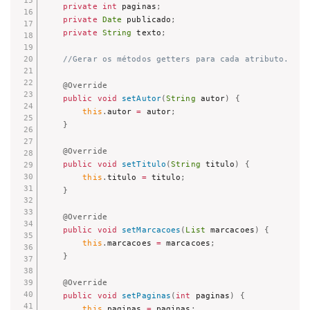
private
int
 paginas
;
private
Date
 publicado
;
private
String
 texto
;
//Gerar os métodos getters para cada atributo. 
@Override
public
void
setAutor
(
String
 autor
)
{
this
.
autor 
=
 autor
;
}
@Override
public
void
setTitulo
(
String
 titulo
)
{
this
.
titulo 
=
 titulo
;
}
@Override
public
void
setMarcacoes
(
List
 marcacoes
)
{
this
.
marcacoes 
=
 marcacoes
;
}
@Override
public
void
setPaginas
(
int
 paginas
)
{
this
.
paginas 
=
 paginas
;