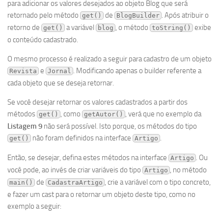
para adicionar os valores desejados ao objeto Blog que será
retornado pelo método
de
. Após atribuir o
get()
BlogBuilder
retorno de
a variável
, o método
exibe
get()
blog
toString()
o conteúdo cadastrado.
O mesmo processo é realizado a seguir para cadastro de um objeto
e
. Modificando apenas o builder referente a
Revista
Jornal
cada objeto que se deseja retornar.
Se você desejar retornar os valores cadastrados a partir dos
métodos
, como
, verá que no exemplo da
get()
getAutor()
Listagem 9
não será possível. Isto porque, os métodos do tipo
não foram definidos na interface
.
get()
Artigo
Então, se desejar, defina estes métodos na interface
. Ou
Artigo
você pode, ao invés de criar variáveis do tipo
, no método
Artigo
de
, crie a variável com o tipo concreto,
main()
CadastraArtigo
e fazer um cast para o retornar um objeto deste tipo, como no
exemplo a seguir: