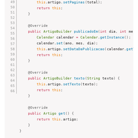
this
.
artigo
.
setPaginas
(
total
)
;
return
this
;
}
@Override
public
ArtigoBuilder
publicadoEm
(
int
 dia
,
int
 mes
,
Calendar
 calendar 
=
Calendar
.
getInstance
(
)
;
        calendar
.
set
(
ano
,
 mes
,
 dia
)
;
this
.
artigo
.
setDataDaPublicacao
(
calendar
.
getTi
return
this
;
}
@Override
public
ArtigoBuilder
texto
(
String
 texto
)
{
this
.
artigo
.
setTexto
(
texto
)
;
return
this
;
}
@Override
public
Artigo
get
(
)
{
return
this
.
artigo
;
}
}