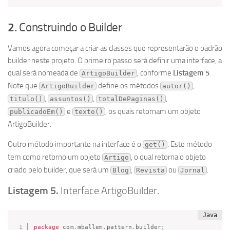
2.
Construindo o Builder
Vamos agora começar a criar as classes que representarão o padrão
builder neste projeto. O primeiro passo será definir uma interface, a
qual será nomeada de
, conforme
Listagem 5
.
ArtigoBuilder
Note que
define os métodos
,
ArtigoBuilder
autor()
,
,
,
titulo()
assuntos()
totalDePaginas()
e
, os quais retornam um objeto
publicadoEm()
texto()
ArtigoBuilder.
Outro método importante na interface é o
. Este método
get()
tem como retorno um objeto
, o qual retorna o objeto
Artigo
criado pelo builder, que será um
,
ou
.
Blog
Revista
Jornal
Listagem 5.
Interface ArtigoBuilder.
package
com
.
mballem
.
pattern
.
builder
;