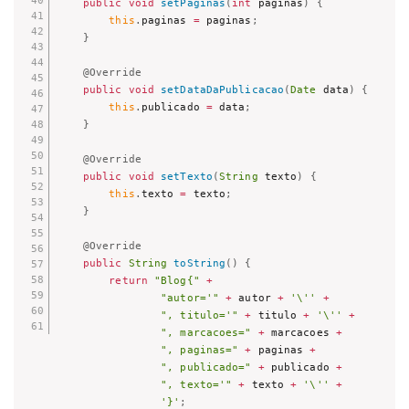
public
void
setPaginas
(
int
 paginas
)
{
this
.
paginas 
=
 paginas
;
}
@Override
public
void
setDataDaPublicacao
(
Date
 data
)
{
this
.
publicado 
=
 data
;
}
@Override
public
void
setTexto
(
String
 texto
)
{
this
.
texto 
=
 texto
;
}
@Override
public
String
toString
(
)
{
return
"Blog{"
+
"autor='"
+
 autor 
+
'\''
+
", titulo='"
+
 titulo 
+
'\''
+
", marcacoes="
+
 marcacoes 
+
", paginas="
+
 paginas 
+
", publicado="
+
 publicado 
+
", texto='"
+
 texto 
+
'\''
+
'}'
;