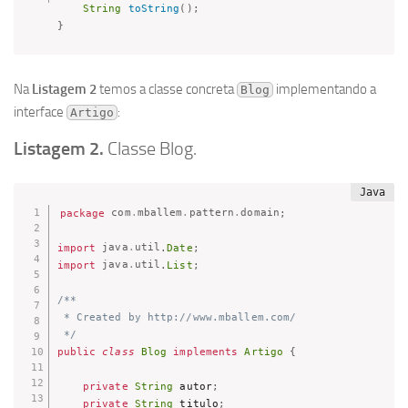
String
toString
(
)
;
}
Na
Listagem 2
temos a classe concreta
implementando a
Blog
interface
:
Artigo
Listagem 2.
Classe Blog.
package
com
.
mballem
.
pattern
.
domain
;
import
java
.
util
.
Date
;
import
java
.
util
.
List
;
/**

 * Created by http://www.mballem.com/

 */
public
class
Blog
implements
Artigo
{
private
String
 autor
;
private
String
 titulo
;