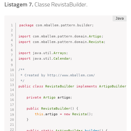
Listagem 7.
Classe RevistaBuilder.
package
com
.
mballem
.
pattern
.
builder
;
import
com
.
mballem
.
pattern
.
domain
.
Artigo
;
import
com
.
mballem
.
pattern
.
domain
.
Revista
;
import
java
.
util
.
Arrays
;
import
java
.
util
.
Calendar
;
/**

 * Created by http://www.mballem.com/

 */
public
class
RevistaBuilder
implements
ArtigoBuilder
{
private
Artigo
 artigo
;
public
RevistaBuilder
(
)
{
this
.
artigo 
=
new
Revista
(
)
;
}
public
static
ArtigoBuilder
builder
(
)
{