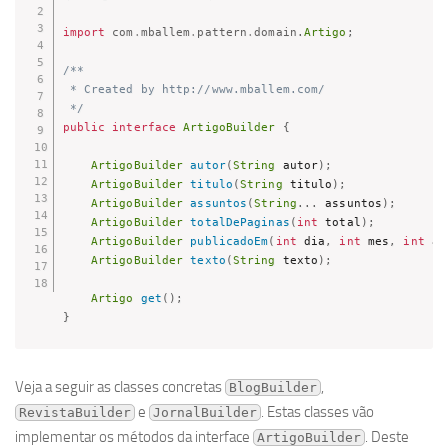
import
com
.
mballem
.
pattern
.
domain
.
Artigo
;
/**

 * Created by http://www.mballem.com/

 */
public
interface
ArtigoBuilder
{
ArtigoBuilder
autor
(
String
 autor
)
;
ArtigoBuilder
titulo
(
String
 titulo
)
;
ArtigoBuilder
assuntos
(
String
.
.
.
 assuntos
)
;
ArtigoBuilder
totalDePaginas
(
int
 total
)
;
ArtigoBuilder
publicadoEm
(
int
 dia
,
int
 mes
,
int
 an
ArtigoBuilder
texto
(
String
 texto
)
;
Artigo
get
(
)
;
}
Veja a seguir as classes concretas
,
BlogBuilder
e
. Estas classes vão
RevistaBuilder
JornalBuilder
implementar os métodos da interface
. Deste
ArtigoBuilder