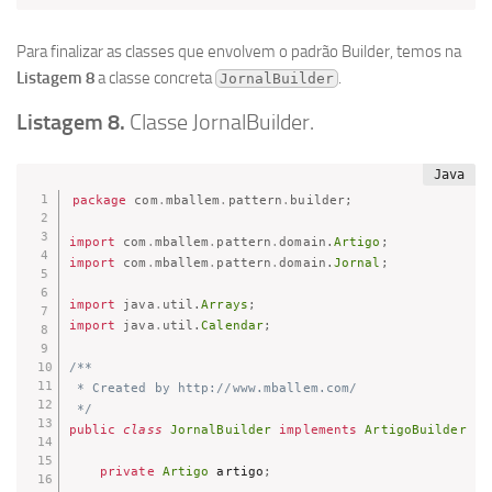
Para finalizar as classes que envolvem o padrão Builder, temos na
Listagem 8
a classe concreta
.
JornalBuilder
Listagem 8.
Classe JornalBuilder.
package
com
.
mballem
.
pattern
.
builder
;
import
com
.
mballem
.
pattern
.
domain
.
Artigo
;
import
com
.
mballem
.
pattern
.
domain
.
Jornal
;
import
java
.
util
.
Arrays
;
import
java
.
util
.
Calendar
;
/**

 * Created by http://www.mballem.com/

 */
public
class
JornalBuilder
implements
ArtigoBuilder
{
private
Artigo
 artigo
;