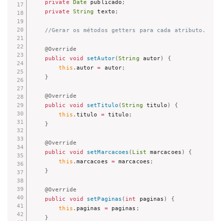
private
Date
 publicado
;
private
String
 texto
;
//Gerar os métodos getters para cada atributo.
@Override
public
void
setAutor
(
String
 autor
)
{
this
.
autor 
=
 autor
;
}
@Override
public
void
setTitulo
(
String
 titulo
)
{
this
.
titulo 
=
 titulo
;
}
@Override
public
void
setMarcacoes
(
List
 marcacoes
)
{
this
.
marcacoes 
=
 marcacoes
;
}
@Override
public
void
setPaginas
(
int
 paginas
)
{
this
.
paginas 
=
 paginas
;
}