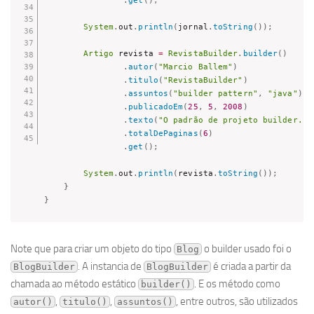
.
get
(
)
;
System
.
out
.
println
(
jornal
.
toString
(
)
)
;
Artigo
 revista 
=
RevistaBuilder
.
builder
(
)
.
autor
(
"Marcio Ballem"
)
.
titulo
(
"RevistaBuilder"
)
.
assuntos
(
"builder pattern"
,
"java"
)
.
publicadoEm
(
25
,
5
,
2008
)
.
texto
(
"O padrão de projeto builder...
.
totalDePaginas
(
6
)
.
get
(
)
;
System
.
out
.
println
(
revista
.
toString
(
)
)
;
}
}
Note que para criar um objeto do tipo
o builder usado foi o
Blog
. A instancia de
é criada a partir da
BlogBuilder
BlogBuilder
chamada ao método estático
. E os método como
builder()
,
,
, entre outros, são utilizados
autor()
titulo()
assuntos()