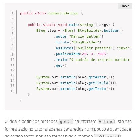
public
class
CadastraArtigo
{
public
static
void
main
(
String
[
]
 args
)
{
Blog
 blog 
=
(
Blog
)
BlogBuilder
.
builder
(
)
.
autor
(
"Marcio Ballem"
)
.
titulo
(
"BlogBuilder"
)
.
assuntos
(
"builder pattern"
,
"java"
)
.
publicadoEm
(
20
,
3
,
2005
)
.
texto
(
"O padrão de projeto builder...
.
get
(
)
;
System
.
out
.
println
(
blog
.
getAutor
(
)
)
;
System
.
out
.
println
(
blog
.
getTitulo
(
)
)
;
System
.
out
.
println
(
blog
.
getTexto
(
)
)
;
}
}
O ideal é definir os métodos
na interface
. Isto não
get()
Artigo
foi realizado no tutorial apenas para reduzir um pouco a quantidade
de código fonte, por isso foi definido o método
.
toString()