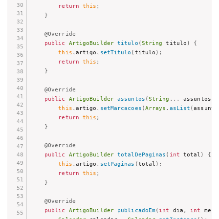
return
this
;
}
@Override
public
ArtigoBuilder
titulo
(
String
 titulo
)
{
this
.
artigo
.
setTitulo
(
titulo
)
;
return
this
;
}
@Override
public
ArtigoBuilder
assuntos
(
String
.
.
.
 assuntos
)
this
.
artigo
.
setMarcacoes
(
Arrays
.
asList
(
assunto
return
this
;
}
@Override
public
ArtigoBuilder
totalDePaginas
(
int
 total
)
{
this
.
artigo
.
setPaginas
(
total
)
;
return
this
;
}
@Override
public
ArtigoBuilder
publicadoEm
(
int
 dia
,
int
 mes
,