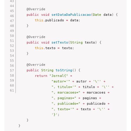
@Override
public
void
setDataDaPublicacao
(
Date
 data
)
{
this
.
publicado 
=
 data
;
}
@Override
public
void
setTexto
(
String
 texto
)
{
this
.
texto 
=
 texto
;
}
@Override
public
String
toString
(
)
{
return
"Jornal{"
+
"autor='"
+
 autor 
+
'\''
+
", titulo='"
+
 titulo 
+
'\''
+
", marcacoes="
+
 marcacoes 
+
", paginas="
+
 paginas 
+
", publicado="
+
 publicado 
+
", texto='"
+
 texto 
+
'\''
+
'}'
;
}
}