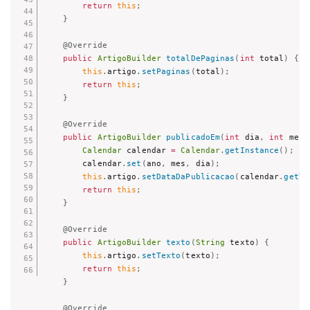
return
this
;
}
@Override
public
ArtigoBuilder
totalDePaginas
(
int
 total
)
{
this
.
artigo
.
setPaginas
(
total
)
;
return
this
;
}
@Override
public
ArtigoBuilder
publicadoEm
(
int
 dia
,
int
 mes
,
Calendar
 calendar 
=
Calendar
.
getInstance
(
)
;
        calendar
.
set
(
ano
,
 mes
,
 dia
)
;
this
.
artigo
.
setDataDaPublicacao
(
calendar
.
getTi
return
this
;
}
@Override
public
ArtigoBuilder
texto
(
String
 texto
)
{
this
.
artigo
.
setTexto
(
texto
)
;
return
this
;
}
@Override