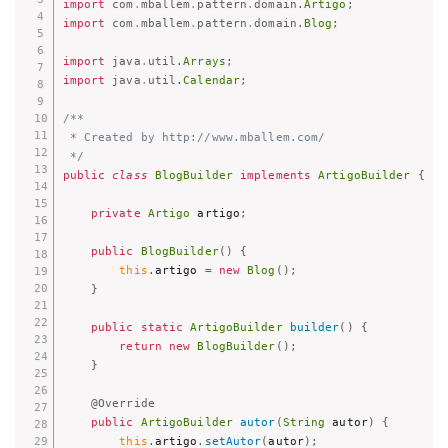
import
com
.
mballem
.
pattern
.
domain
.
Artigo
;
import
com
.
mballem
.
pattern
.
domain
.
Blog
;
import
java
.
util
.
Arrays
;
import
java
.
util
.
Calendar
;
/**

 * Created by http://www.mballem.com/

 */
public
class
BlogBuilder
implements
ArtigoBuilder
{
private
Artigo
 artigo
;
public
BlogBuilder
(
)
{
this
.
artigo 
=
new
Blog
(
)
;
}
public
static
ArtigoBuilder
builder
(
)
{
return
new
BlogBuilder
(
)
;
}
@Override
public
ArtigoBuilder
autor
(
String
 autor
)
{
this
.
artigo
.
setAutor
(
autor
)
;