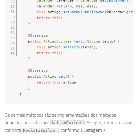
Calendar
 calendar 
=
Calendar
.
getInstance
(
)
;
        calendar
.
set
(
ano
,
 mes
,
 dia
)
;
this
.
artigo
.
setDataDaPublicacao
(
calendar
.
getTi
return
this
;
}
@Override
public
ArtigoBuilder
texto
(
String
 texto
)
{
this
.
artigo
.
setTexto
(
texto
)
;
return
this
;
}
@Override
public
Artigo
get
(
)
{
return
this
.
artigo
;
}
}
Os demais métodos são as implementações dos métodos
definidos pela interface
. A seguir, temos a classe
ArtigoBuilder
concreta
, conforme a
Listagem 7
.
RevistaBuilder