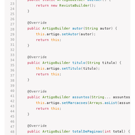
return
new
RevistaBuilder
(
)
;
}
@Override
public
ArtigoBuilder
autor
(
String
 autor
)
{
this
.
artigo
.
setAutor
(
autor
)
;
return
this
;
}
@Override
public
ArtigoBuilder
titulo
(
String
 titulo
)
{
this
.
artigo
.
setTitulo
(
titulo
)
;
return
this
;
}
@Override
public
ArtigoBuilder
assuntos
(
String
.
.
.
 assuntos
)
this
.
artigo
.
setMarcacoes
(
Arrays
.
asList
(
assunto
return
this
;
}
@Override
public
ArtigoBuilder
totalDePaginas
(
int
 total
)
{