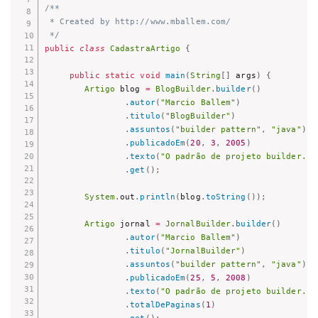
/**

 * Created by http://www.mballem.com/

 */
public
class
CadastraArtigo
{
public
static
void
main
(
String
[
]
 args
)
{
Artigo
 blog 
=
BlogBuilder
.
builder
(
)
.
autor
(
"Marcio Ballem"
)
.
titulo
(
"BlogBuilder"
)
.
assuntos
(
"builder pattern"
,
"java"
)
.
publicadoEm
(
20
,
3
,
2005
)
.
texto
(
"O padrão de projeto builder...
.
get
(
)
;
System
.
out
.
println
(
blog
.
toString
(
)
)
;
Artigo
 jornal 
=
JornalBuilder
.
builder
(
)
.
autor
(
"Marcio Ballem"
)
.
titulo
(
"JornalBuilder"
)
.
assuntos
(
"builder pattern"
,
"java"
)
.
publicadoEm
(
25
,
5
,
2008
)
.
texto
(
"O padrão de projeto builder...
.
totalDePaginas
(
1
)