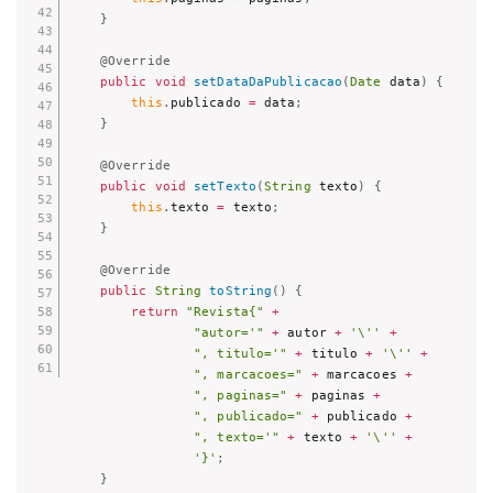
}
@Override
public
void
setDataDaPublicacao
(
Date
 data
)
{
this
.
publicado 
=
 data
;
}
@Override
public
void
setTexto
(
String
 texto
)
{
this
.
texto 
=
 texto
;
}
@Override
public
String
toString
(
)
{
return
"Revista{"
+
"autor='"
+
 autor 
+
'\''
+
", titulo='"
+
 titulo 
+
'\''
+
", marcacoes="
+
 marcacoes 
+
", paginas="
+
 paginas 
+
", publicado="
+
 publicado 
+
", texto='"
+
 texto 
+
'\''
+
'}'
;
}