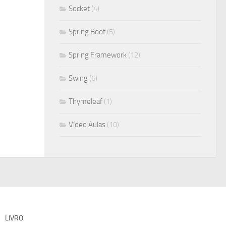
Socket
(4)
Spring Boot
(5)
Spring Framework
(12)
Swing
(6)
Thymeleaf
(1)
Vídeo Aulas
(10)
LIVRO