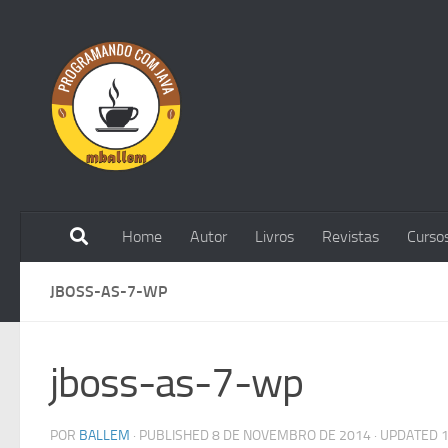
Skip to content
Home
Autor
Livros
Revistas
Curso
JBOSS-AS-7-WP
jboss-as-7-wp
POR
BALLEM
· PUBLISHED
8 DE NOVEMBRO DE 2014
· UPDATED
1