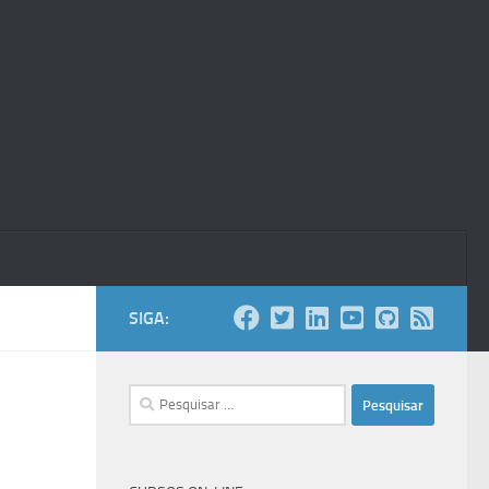
SIGA:
Pesquisar
por: