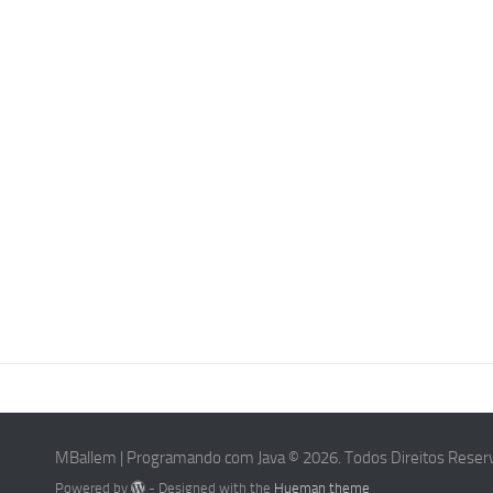
MBallem | Programando com Java © 2026. Todos Direitos Reser
Powered by
- Designed with the
Hueman theme