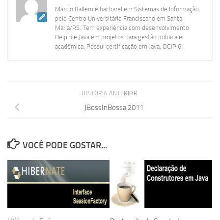
Marcio Ballem é bacharel em Sistemas de Informação
pelo Centro Universitário Franciscano em Santa
Maria/RS. Tem experiência com desenvolvimento
Delphi e Java em projetos para gestão pública e
acadêmica. Possui certificação em Java, OCJP 6.
HISTÓRIA ANTERIOR
JBossInBossa 2011
VOCÊ PODE GOSTAR...