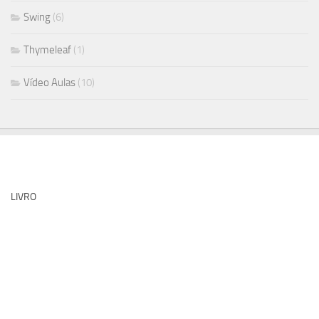
Swing
(6)
Thymeleaf
(1)
Vídeo Aulas
(10)
LIVRO