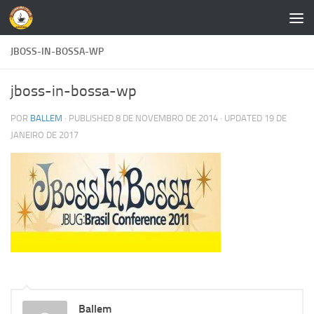
Skip to content
JBOSS-IN-BOSSA-WP
jboss-in-bossa-wp
POR
BALLEM
· PUBLISHED
8 DE NOVEMBRO DE 2014
· UPDATED
19 DE
JANEIRO DE 2017
Ballem