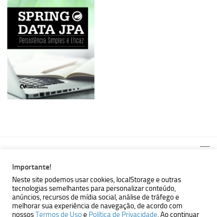
Importante!
Neste site podemos usar cookies, localStorage e outras
tecnologias semelhantes para personalizar conteúdo,
MBallem | Programando com Java © 2026. Todos Direitos
anúncios, recursos de mídia social, análise de tráfego e
Reservados.
melhorar sua experiência de navegação, de acordo com
nossos
Termos de Uso
e
Política de Privacidade
. Ao continuar
Powered by
- Designed with the
Hueman theme