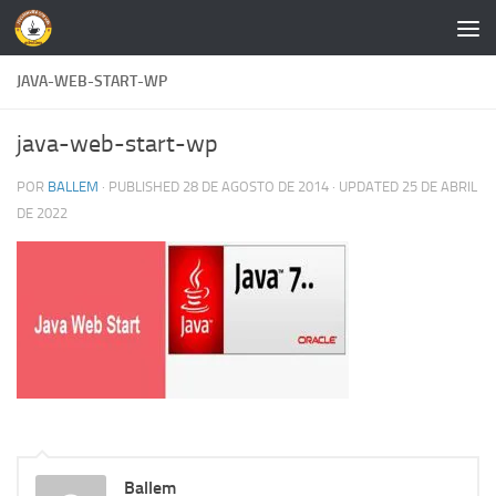
Skip to content
JAVA-WEB-START-WP
java-web-start-wp
POR
BALLEM
· PUBLISHED
28 DE AGOSTO DE 2014
· UPDATED
25 DE ABRIL
DE 2022
Ballem