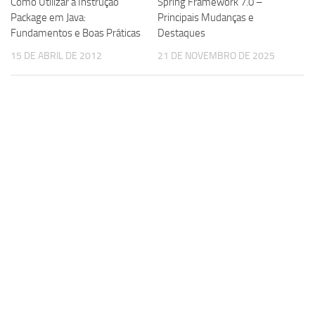
Como Utilizar a Instrução
Spring Framework 7.0 –
Package em Java:
Principais Mudanças e
Fundamentos e Boas Práticas
Destaques
15 DE ABRIL DE 2012
21 DE NOVEMBRO DE 2025